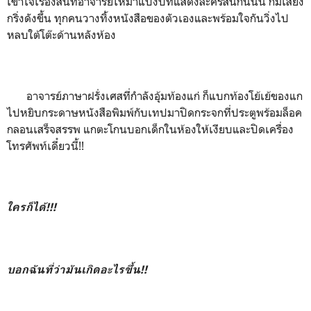
เข้าใจเรื่องสั้นที่อาจารย์ให้มาแบ่งบทแสดงละครสั้นกันนั้น ก็มีเสียง
กริ่งดังขึ้น ทุกคนวางทิ้งหนังสือของตัวเองและพร้อมใจกันวิ่งไป
หลบใต้โต๊ะด้านหลังห้อง
อาจารย์ภาษาฝรั่งเศสที่กำลังอุ้มท้องแก่ ก็แบกท้องโย้เย้ของแก
ไปหยิบกระดาษหนังสือพิมพ์กับเทปมาปิดกระจกที่ประตูพร้อมล็อค
กลอนเสร็จสรรพ แกตะโกนบอกเด็กในห้องให้เงียบและปิดเครื่อง
โทรศัพท์เดี๋ยวนี้!!
ใครก็ได้!!!
บอกฉันที่ว่ามันเกิดอะไรขึ้่น!!