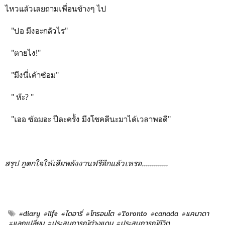
ไหวแล้วเลยถามเพื่อนข้างๆ ไป
"ปอ มึงอะกลัวไร"
"ตายไง!"
"มึงนี่เค้าซ้อม"
" ห๊ะ? "
"เออ ซ้อมอะ ปีละครั้ง มึงโชคดีนะมาได้เวลาพอดี"
สรุป กูตกใจให้เสียพลังงานฟรีอีกแล้วเหรอ.............
#diary
#life
#ไดอารี่
#โทรอนโต
#Toronto
#canada
#แคนาดา
#แลกเปลี่ยน
#ประสบการณ์ต่างแดน
#ประสบการณ์ชีวิต