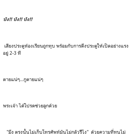
ปัง!! ปัง!! ปัง!!
เสียงประตูห้องเรียนถูกทุบ พร้อมกับการดึงประตูให้เปิดอย่างแรง
อยู่ 2-3 ที
ตายแน่ๆ...กูตายแน่ๆ
พระเจ้า ได้โปรดช่วยลูกด้วย
"มึง ตรงนั้นไม่เก็บโทรศัพท์มันไม่กลัวรีึไง" ด้วยความที่ทนไม่