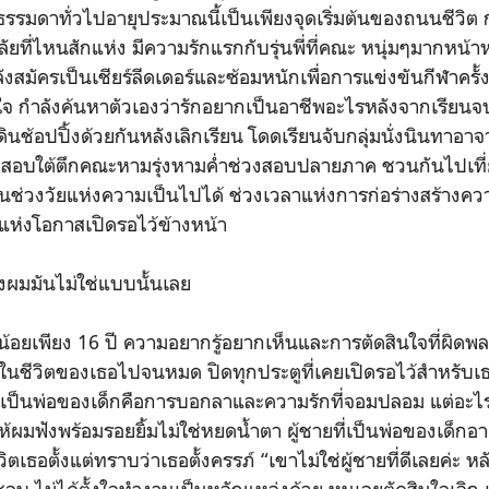
กธรรมดาทั่วไปอายุประมาณนี้เป็นเพียงจุดเริ่มต้นของถนนชีวิต กำ
ลัยที่ไหนสักแห่ง มีความรักแรกกับรุ่นพี่ที่คณะ หนุ่มๆมากหน้
สมัครเป็นเชียร์ลีดเดอร์และซ้อมหนักเพื่อการแข่งขันกีฬาครั
จ กำลังค้นหาตัวเองว่ารักอยากเป็นอาชีพอะไรหลังจากเรียนจบ มีก
ินช้อปปิ้งด้วยกันหลังเลิกเรียน โดดเรียนจับกลุ่มนั่งนินทาอาจ
ียมสอบใต้ตึกคณะหามรุ่งหามค่ำช่วงสอบปลายภาค ชวนกันไปเที่
็นช่วงวัยแห่งความเป็นไปได้ ช่วงเวลาแห่งการก่อร่างสร้างค
ตูแห่งโอกาสเปิดรอไว้ข้างหน้า
องผมมันไม่ใช่แบบนั้นเลย
ยุน้อยเพียง 16 ปี ความอยากรู้อยากเห็นและการตัดสินใจที่ผิดพล
ชีวิตของเธอไปจนหมด ปิดทุกประตูที่เคยเปิดรอไว้สำหรับ
ยที่เป็นพ่อของเด็กคือการบอกลาและความรักที่จอมปลอม แต่อะไร
้ให้ผมฟังพร้อมรอยยิ้มไม่ใช่หยดน้ำตา ผู้ชายที่เป็นพ่อของเด็กอายุ
เธอตั้งแต่ทราบว่าเธอตั้งครรภ์ “เขาไม่ใช่ผู้ชายที่ดีเลยค่ะ หล