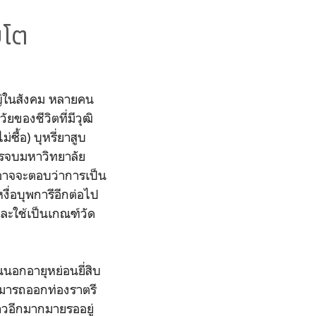
บโต
หญ่ในสังคม หลายคน
ัยของชีวิตที่มีวุฒิ
ื้อ) บุหรี่ยาสูบ
รจบมหาวิทยาลัย
คนอาจจะตอบว่าการเป็น
งื่อบุพการีอีกต่อไป
และใช้เป็นเกณฑ์วัด
นนอกอายุหย่อนยี่สิบ
สามารถออกท่องราตรี
ราวอีกมากมายรออยู่