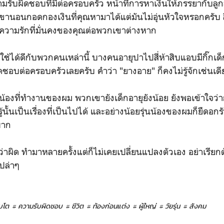
มรับผิดชอบที่มีต่อครอบครัว หน้าที่การหาเงินให้ภรรยากับลูกสำ
ขานอนกอดกองเงินที่คุณหามาได้แต่มันไม่อุ่นหัวใจหรอกครับ ส
็คือความรักที่มั่นคงของคุณต่อพวกเขาต่างหาก
คงใช้ได้ดีกับพวกคนเหล่านี้ บางคนอายุปาไปสี่ห้าสิบแอบมีกิ๊กเด็
ดชอบต่อครอบครัวเลยครับ คำว่า "ยางอาย" ก็คงไม่รู้จักเช่นเดี
นน้องที่ทำงานของผม พวกเขายังเด็กอายุยังน้อย ยังพอเข้าใจว่
นั้นเป็นเรื่องที่เป็นไปได้ และอย่างน้อยรุ่นน้องของผมก็ยืดอก
บาก
รู้ว่าผิด ทำมาหลายครั้งแต่ก็ไม่เคยเปลี่ยนแปลงตัวเอง อย่าเรียกต
ปล่าๆ
บโต
# ความรับผิดชอบ
# ชีวิต
# ท้องก่อนแต่ง
# ผู้ใหญ่
# วัยรุ่น
# สังคม