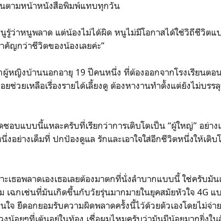
่านตามหน้าหนังสือพิมพ์แทบทุกวัน
นูรู้ว่าหนูพลาด แต่น้องไม่ได้ผิด หนูไม่มีโอกาสได้ใช้วิถีชีวิตแบ
นสำคัญกว่าชีวิตของน้องเลยค่ะ”
ผู้หญิงบ้านนอกอายุ 19 ปีคนหนึ่ง ที่ต้องออกจากโรงเรียนตอนมัธ
ยช่วยเหลือเรื่องรายได้เลี้ยงดู ต้องหางานทำตั้งแต่ยังไม่บรรลุนิ
ชอบแบบนี้แหละครับที่เรียกว่าการเติบโตเป็น “ผู้ใหญ่” อย่า
่งอย่างเต็มที่ ปกป้องดูแล รักและเอาใจใส่อีกชีวิตหนึ่งให้เติบ
ะเธอพลาดเองเธอเลยต้องมาตกที่นั่งลำบากแบบนี้ ใช่ครับมันเ
ม เฉกเช่นที่มันเกิดขึ้นกับวัยรุ่นมากมายในยุคสมัยหัวใจ 4G แบบ
ดสินใจ ยืดอกยอมรับความผิดพลาดครั้งนี้ไว้ด้วยตัวเองโดยไม่จ่า
งน้อยๆที่เต้นอยู่ในท้อง เชื่อผมไหมครับว่ามันมีน้อยมากยิ่งในส