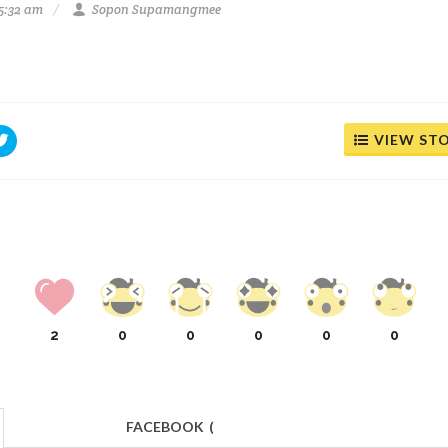
 5:32 am
Sopon Supamangmee
VIEW ST
2
0
0
0
0
0
FACEBOOK
(