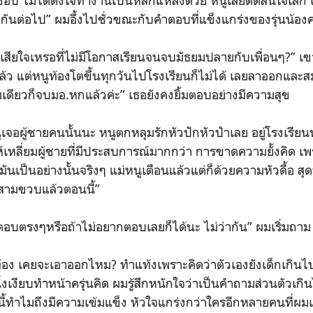
ดชอบ ไม่ได้ตั้งใจทำงานเป็นหลักแหล่งด้วย หนูเลยตัดสินใจเลิก เพ
วยกันต่อไป” ผมอึ้งไปชั่วขณะกับคำตอบที่แข็งแกร่งของรุ่นน้องค
่เสียใจเหรอที่ไม่มีโอกาสเรียนจนจบมัธยมปลายกับเพื่อนๆ?” เ
ยู่แล้ว แต่หนูท้องโตขึ้นทุกวันไปโรงเรียนก็ไม่ได้ เลยลาออกแล
มเดียวก็จบมอ.หกแล้วค่ะ” เธอยังคงยิ้มตอบอย่างมีความสุข
นูเจอผู้ชายคนนั้นนะ หนูตกหลุมรักหัวปักหัวปำเลย อยู่โรงเรีย
ล่ห์เหลี่ยมผู้ชายที่มีประสบการณ์มากกว่า การขาดความยั้งคิด เพรา
ามันเป็นอย่างนั้นจริงๆ แม่หนูเตือนแล้วแต่ก็ด้วยความหัวดื้อ สุดท
ะสามขวบแล้วตอนนี้”
 ตอบตรงๆหรือถ้าไม่อยากตอบเลยก็ได้นะ ไม่ว่ากัน” ผมเริ่มถา
ในท้อง เคยจะเอาออกไหม? ทำแท้งเพราะคิดว่าตัวเองยังเด็กเกินไ
่งเงียบทำหน้าครุ่นคิด ผมรู้สึกหนักใจว่าเป็นคำถามส่วนตัวเกิ
ค่นี้ทำไมถึงมีความเข้มแข็ง หัวใจแกร่งกว่าใครอีกหลายคนที่ผม