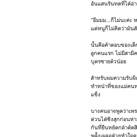
อันแสนรันทดที่ได้อ
“อืมมม...ก็ไม่นะค่ะ ห
แต่หนูก็ไม่คิดว่ามั
นั้นคือคำตอบของเด็ก
ลูกคนแรก ไม่มีสามีคอ
บุตรชายตัวน้อย
สำหรับผมความรับผิด
ทำหน้าที่ของแม่คนหนึ
แข็ง
บางคนอาจพูดว่าเพรา
ด่วนได้ชิงสุกก่อนห่า
กันที่ยืนหยัดกล้าตั
พลั้งเผลอด้วยหัวใจดว