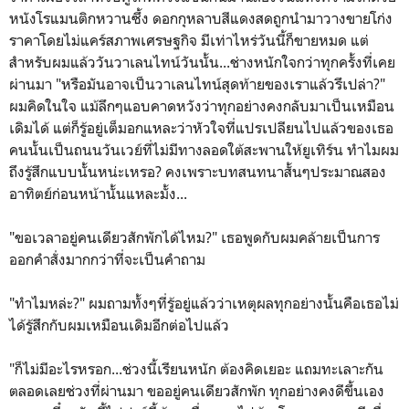
หนังโรแมนติกหวานซึ้ง ดอกกุหลาบสีแดงสดถูกนำมาวางขายโก่ง
ราคาโดยไม่แคร์สภาพเศรษฐกิจ มีเท่าไหร่วันนี้ก็ขายหมด แต่
สำหรับผมแล้ววันวาเลนไทน์วันนั้น...ช่างหนักใจกว่าทุกครั้งที่เคย
ผ่านมา "หรือมันอาจเป็นวาเลนไทน์สุดท้ายของเราแล้วรึเปล่า?"
ผมคิดในใจ แม้ลึกๆแอบคาดหวังว่าทุกอย่างคงกลับมาเป็นเหมือน
เดิมได้ แต่ก็รู้อยู่เต็มอกแหละว่าหัวใจที่แปรเปลียนไปแล้วของเธอ
คนนั้นเป็นถนนวันเวย์ที่ไม่มีทางลอดใต้สะพานให้ยูเทิร์น ทำไมผม
ถึงรู้สึกแบบนั้นหน่ะเหรอ? คงเพราะบทสนทนาสั้นๆประมาณสอง
อาทิตย์ก่อนหน้านั้นแหละมั้ง...
"ขอเวลาอยู่คนเดียวสักพักได้ไหม?" เธอพูดกับผมคล้ายเป็นการ
ออกคำสั่งมากกว่าที่จะเป็นคำถาม
"ทำไมหล่ะ?" ผมถามทั้งๆที่รู้อยู่แล้วว่าเหตุผลทุกอย่างนั้นคือเธอไม่
ได้รู้สึกกับผมเหมือนเดิมอีกต่อไปแล้ว
"ก็ไม่มีอะไรหรอก...ช่วงนี้เรียนหนัก ต้องคิดเยอะ แถมทะเลาะกัน
ตลอดเลยช่วงที่ผ่านมา ขออยู่คนเดียวสักพัก ทุกอย่างคงดีขึ้นเอง