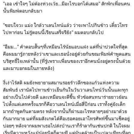
"เออ เข้าใจๆ ไม่ต้องห่วงเว้ย...มีอะไรบอกได้เสมอ" สักพักเพื่อนคน
นั้นพิมพ์ตอบกลับมา
"ขอบใจวะ แม่ง ใกล้วาเลนไทน์แล้ว ว่าจะพาไปกินข้าว เดี๋ยวโทร
ไปหาก่อน ไม่รู้ตอนนี้เรียนเสร็จรึยัง" ผมตอบกลับไป
"อืมม..." คำตอบสั้นๆที่เหมือนไร้นัยแอบแฝง แต่ที่น่าปวดใจที่สุด
คือผมมารู้ภายหลังว่าเขาและเธอนั่งอยู่ด้วยกันขณะพิมพ์คำพูดแสน
บริสุทธิ์ใจเหล่านั้น (ที่รู้เพราะเพื่อนของเราอีกคนนั่งอยู่ตรงนั้นด้วย
และมาบอกผมในภายหลัง)
งี่เง่าไร้สติ ผมยังพยายามสมานรอยร้าวลึกของแก้วแห่งความ
สัมพันธ์ เรานัดไปทานข้าวเย็นกันในวันวาเลนไทน์วันนั้นและทุก
อย่างเป็นไปด้วยดี และเหมือนจะดีขึ้น หัวข้อสนทนาร่ายยาวย้อน
ไปตั้งแต่เดทครั้งแรกก็คือวาเลนไทน์เมื่อสี่ปีก่อน เราทั้งคู่ยังเด็ก
มากถ้าพูดกันตามตรง หลังจากนั้นก็ผ่านอะไรหลายๆอย่างมาด้วย
กันมากมาย แต่ที่ผมสังเกตได้คือเธอคอยเอาโทรศัพท์ขึ้นมาเช็คอยู่
บ่อยๆ หลังจากผมพาเธอไปส่งบ้านเราก็ร่ำลากันเช่นปกติ ในใจผม
เริ่มมีความหวังแม้น้อยนิดก็ตามที แต่มันคล้ายเป็นเปลวเทียนที่ลุก