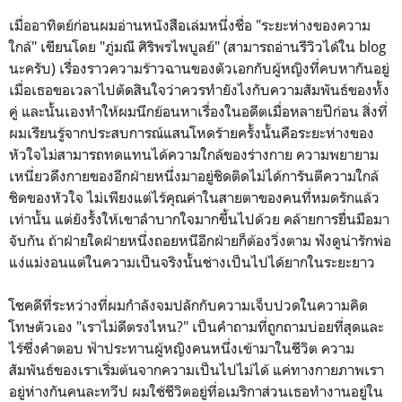
เมื่ออาทิตย์ก่อนผมอ่านหนังสือเล่มหนึ่งชื่อ "ระยะห่างของความ
ใกล้" เขียนโดย "ภู่มณี ศิริพรไพบูลย์" (สามารถอ่านรีวิวได้ใน blog
นะครับ) เรื่องราวความร้าวฉานของตัวเอกกับผู้หญิงที่คบหากันอยู่
เมื่อเธอขอเวลาไปตัดสินใจว่าควรทำยังไงกับความสัมพันธ์ของทั้ง
คู่ และนั้นเองทำให้ผมนึกย้อนหาเรื่องในอดีตเมื่อหลายปีก่อน สิ่งที่
ผมเรียนรู้จากประสบการณ์แสนโหดร้ายครั้งนั้นคือระยะห่างของ
หัวใจไม่สามารถทดแทนได้ความใกล้ของร่างกาย ความพยายาม
เหนี่ยวดึงกายของอีกฝ่ายหนึ่งมาอยู่ชิดติดไม่ได้การันตีความใกล้
ชิดของหัวใจ ไม่เพียงแต่ไร้คุณค่าในสายตาของคนที่หมดรักแล้ว
เท่านั้น แต่ยังรั้งให้เขาลำบากใจมากขึ้นไปด้วย คล้ายการยื่นมือมา
จับกัน ถ้าฝ่ายใดฝ่ายหนึ่งถอยหนีอีกฝ่ายก็ต้องวิ่งตาม ฟังดูน่ารักพ่อ
แง่แม่งอนแต่ในความเป็นจริงนั้นช่างเป็นไปได้ยากในระยะยาว
โชคดีที่ระหว่างที่ผมกำลังจมปลักกับความเจ็บปวดในความคิด
โทษตัวเอง "เราไม่ดีตรงไหน?" เป็นคำถามที่ถูกถามบ่อยที่สุดและ
ไร้ซึ่งคำตอบ ฟ้าประทานผู้หญิงคนหนึ่งเข้ามาในชีวิต ความ
สัมพันธ์ของเราเริ่มต้นจากความเป็นไปไม่ได้ แค่ทางกายภาพเรา
อยู่ห่างกันคนละทวีป ผมใช้ชีวิตอยู่ที่อเมริกาส่วนเธอทำงานอยู่ใน