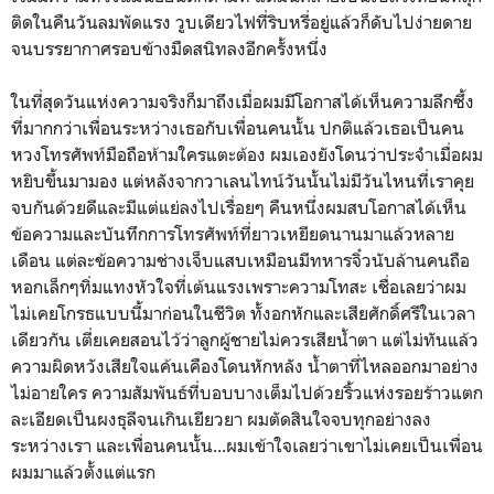
ติดในคืนวันลมพัดแรง วูบเดียวไฟที่ริบหรี่อยู่แล้วก็ดับไปง่ายดาย
จนบรรยากาศรอบข้างมืดสนิทลงอีกครั้งหนึ่ง
ในที่สุดวันแห่งความจริงก็มาถึงเมื่อผมมีโอกาสได้เห็นความลึกซึ้ง
ที่มากกว่าเพื่อนระหว่างเธอกับเพื่อนคนนั้น ปกติแล้วเธอเป็นคน
หวงโทรศัพท์มือถือห้ามใครแตะต้อง ผมเองยังโดนว่าประจำเมื่อผม
หยิบขึ้นมามอง แต่หลังจากวาเลนไทน์วันนั้นไม่มีวันไหนที่เราคุย
จบกันด้วยดีและมีแต่แย่ลงไปเรื่อยๆ คืนหนึ่งผมสบโอกาสได้เห็น
ข้อความและบันทึกการโทรศัพท์ที่ยาวเหยียดนานมาแล้วหลาย
เดือน แต่ละข้อความช่างเจ็บแสบเหมือนมีทหารจิ๋วนับล้านคนถือ
หอกเล็กๆทิ่มแทงหัวใจที่เต้นแรงเพราะความโทสะ เชื่อเลยว่าผม
ไม่เคยโกรธแบบนี้มาก่อนในชีวิต ทั้งอกหักและเสียศักดิ์ศรีในเวลา
เดียวกัน เตี่ยเคยสอนไว้ว่าลูกผู้ชายไม่ควรเสียน้ำตา แต่ไม่ทันแล้ว
ความผิดหวังเสียใจแค้นเคืองโดนหักหลัง น้ำตาที่ไหลออกมาอย่าง
ไม่อายใคร ความสัมพันธ์ที่บอบบางเต็มไปด้วยริ้วแห่งรอยร้าวแตก
ละเอียดเป็นผงธุลีจนเกินเยียวยา ผมตัดสินใจจบทุกอย่างลง
ระหว่างเรา และเพื่อนคนนั้น...ผมเข้าใจเลยว่าเขาไม่เคยเป็นเพื่อน
ผมมาแล้วตั้งแต่แรก