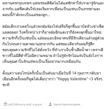
มหานครกรุงเทพฯ แต่พรหมลิขิตไม่ได้แค่ชักพาให้เรามารู้จักและ
จากกัน แต่ขีดเส้นให้เธอเริ่มจากเพื่อนเป็นแฟนเป็นภรรยาและ
ตอนนี้กำลังจะเป็นแม่ของลูก...
สมัยเด็กเราเคยวิ่งแล้วหกล้มร้องไห้เสร็จก็ลุกขึ้นมาปัดหัวเข่าเช็ด
แผลถลอก วิ่งครั้งหน้าเราก็อาจล้มอีกแต่เราก็ยังคงลุกขึ้นมาใหม่
ความรักก็เป็นเช่นนั้น แม้ผมแอบอิจฉาคนที่มีรักเดียวแล้วอยู่ด้วย
กันไปจนความตายมาแยกจากกัน แต่ขณะเดียวกันผมก็รู้สึก
ขอบคุณความรักที่ไม่ได้ดั่งหวัง ที่ทำเราเจ็บช้ำเสียน้ำตา เพราะสี
ขาวที่ไม่มีสีดำก็ไม่มีความหมาย ถ้าไม่รู้จักรักไม่แท้เป็นยังไงการ
เห็นคุณค่าในรักแท้คงเป็นเรื่องยากมากเหมือนกัน
ตั้งแต่วาเลนไทน์ครั้งนั้นเป็นต้นมาเมื่อวันที่ 14 กุมภาฯ กลับมา
เยือนอีกครั้งผมก็พูดได้เต็มปากว่า "Happy Valentine" <3 จริงๆ
ซะที
15th February 2016, 2:29 pm
Sopon Supamangmee