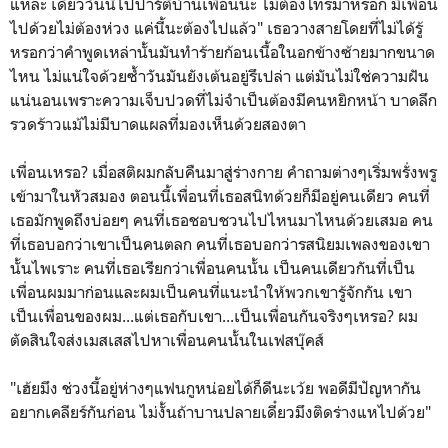
แหละ เดี๋ยววันนี้ไปปาร์ตี้บ้านเพื่อนนะ ไม่ต้องโทรมาหรอก มีเพื่อน
ไปด้วยไม่ต้องห่วง แค่นี้นะต้องไปแล้ว" เธอวางสายโดยที่ไม่ได้รู้
หรอกว่าคำพูดเหล่านั้นมันทำร้ายก้อนเนื้อในอกข้างซ้ายมากขนาด
ไหน ไม่แน่ใจด้วยซ้ำวันมันยังเต้นอยู่รึเปล่า แต่มันไม่ใช่ความฝัน
แน่นอนเพราะความเจ็บปวดที่ไม่จำเป็นต้องมีคนหยิกหน้า บาดลึก
รวดร้าวแม้ไม่มีบาดแผลที่มองเห็นด้วยสองตา
เพื่อนเหรอ? เมื่อสติผมกลับคืนมาสู่ร่างกาย คำถามต่างๆเริ่มพรั่งพรู
เข้ามาในหัวสมอง ตอนนี้เพื่อนที่เธอสนิทด้วยก็มีอยู่คนเดียว คนที่
เธอมักพูดถึงบ่อยๆ คนที่เธอชอบชวนไปไหนมาไหนด้วยเสมอ คน
ที่เธอบอกว่าเขาเป็นคนตลก คนที่เธอบอกว่ารสนิยมเพลงของเขา
นั้นไพเราะ คนที่เธอเรียกว่าเพื่อนคนนั้น เป็นคนเดียวกันที่เป็น
เพื่อนผมมาก่อนและผมเป็นคนที่แนะนำให้พวกเขารู้จักกัน เขา
เป็นเพื่อนของผม...แต่เธอกับเขา...เป็นเพื่อนกันจริงๆเหรอ? ผม
ตัดสินใจส่งเมสเสสไปหาเพื่อนคนนั้นในเฟสบุ๊คส์
"เฮ้ยมึง ช่วงนี้อยู่ห่างๆแฟนกูหน่อยได้ก็ดีนะเว้ย พอดีมีปัญหากัน
อยากเคลียร์กันก่อน ไม่งั้นถ้าบานปลายเดี๋ยวมึงติดร่างแหไปด้วย"