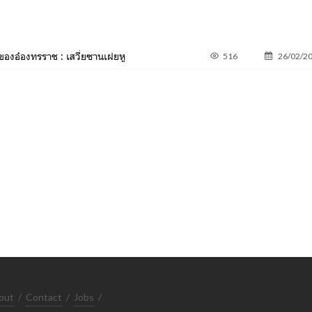
ของอ๋องทรราช : เสวี่ยซานเฝยหู
516
26/02/2
out
/
Contact
/
Jobs
/