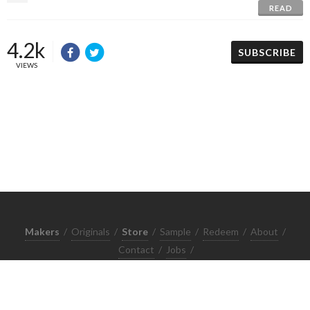
READ
4.2k
SUBSCRIBE
VIEWS
Makers
/
Originals
/
Store
/
Sample
/
Redeem
/
About
/
Contact
/
Jobs
/
Copyrights © 2015 All Rights Reserved by Minimore
ภาพและเนื้อหาในเว็บไซต์นี้เป็นงานมีลิขสิทธิ์ ห้ามทำซ้ำหรือดัดแปลง