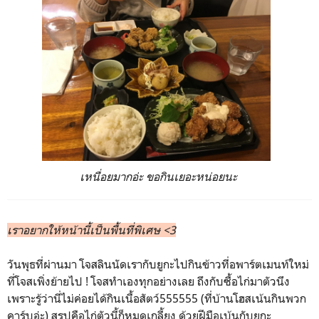
เหนื่อยมากอ่ะ ขอกินเยอะหน่อยนะ
เราอยากให้หน้านี้เป็นพื้นที่พิเศษ <3
วันพุธที่ผ่านมา โจสลินนัดเรากับยูกะไปกินข้าวที่อพาร์ตเมนท์ใหม่
ที่โจสเพิ่งย้ายไป ! โจสทำเองทุกอย่างเลย ถึงกับซื้อไก่มาตัวนึง
เพราะรู้ว่านี่ไม่ค่อยได้กินเนื้อสัตว์555555 (ที่บ้านโฮสเน้นกินพวก
คาร์บอ่ะ) สรุปคือไก่ตัวนี้ก็หมดเกลี้ยง ด้วยฝีมือเบ้นกับยูกะ