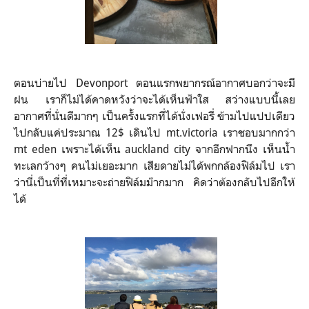
ตอนบ่ายไป Devonport ตอนแรกพยากรณ์อากาศบอกว่าจะมี
ฝน เราก็ไม่ได้คาดหวังว่าจะได้เห็นฟ้าใส สว่างแบบนี้เลย
อากาศที่นั่นดีมากๆ เป็นครั้งแรกที่ได้นั่งเฟอรี่ ข้ามไปแปปเดียว
ไปกลับแค่ประมาณ 12$ เดินไป mt.victoria เราชอบมากกว่า
mt eden เพราะได้เห็น auckland city จากอีกฟากนึง เห็นน้ำ
ทะเลกว้างๆ คนไม่เยอะมาก เสียดายไม่ได้พกกล้องฟิล์มไป เรา
ว่านี่เป็นที่ที่เหมาะจะถ่ายฟิล์มม๊ากมาก คิดว่าต้องกลับไปอีกให้
ได้