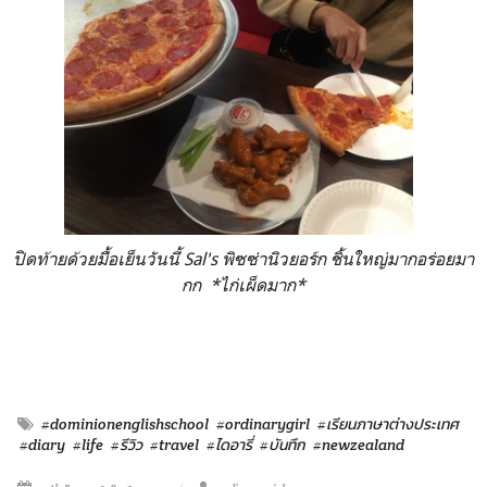
ปิดท้ายด้วยมื้อเย็นวันนี้ Sal's พิซซ่านิวยอร์ก ชิ้นใหญ่มากอร่อยมา
กก *ไก่เผ็ดมาก*
#dominionenglishschool
#ordinarygirl
#เรียนภาษาต่างประเทศ
#diary
#life
#รีวิว
#travel
#ไดอารี่
#บันทึก
#newzealand