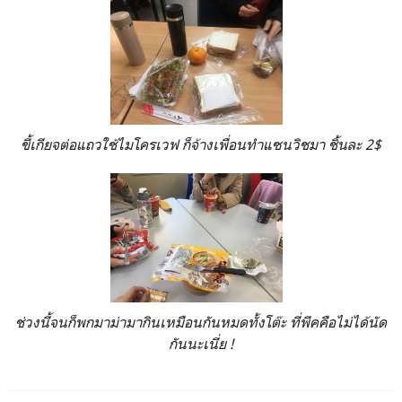
ขี้เกียจต่อแถวใช้ไมโครเวฟ ก็จ้างเพื่อนทำแซนวิชมา ชิ้นละ 2$
ช่วงนี้จนก็พกมาม่ามากินเหมือนกันหมดทั้งโต๊ะ ที่พีคคือไม่ได้นัด
กันนะเนี่ย !