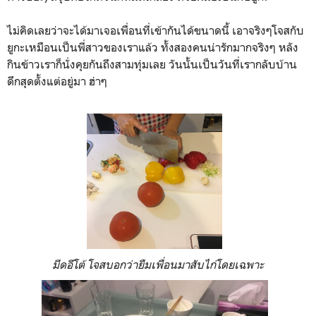
ไม่คิดเลยว่าจะได้มาเจอเพื่อนที่เข้ากันได้ขนาดนี้ เอาจริงๆโจสกับ
ยูกะเหมือนเป็นพี่สาวของเราแล้ว ทั้งสองคนน่ารักมากจริงๆ หลัง
กินข้าวเราก็นั่งคุยกันถึงสามทุ่มเลย วันนั้นเป็นวันที่เรากลับบ้าน
ดึกสุดตั้งแต่อยู่มา ฮ่าๆ
มีดอีโต้ โจสบอกว่ายืมเพื่อนมาสับไก่โดยเฉพาะ