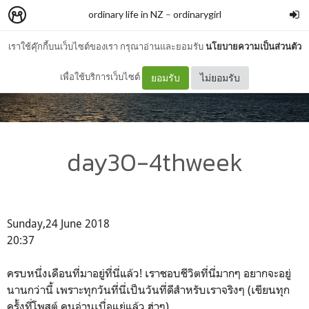
ordinary life in NZ
–
ordinarygirl
เราใช้คุ๊กกี้บนเว็บไซต์ของเรา กรุณาอ่านและยอมรับ
นโยบายความเป็นส่วนตัว
เพื่อใช้บริการเว็บไซต์
ยอมรับ
ไม่ยอมรับ
day30-4thweek
Sunday,24 June 2018
20:37
ครบหนึ่งเดือนที่มาอยู่ที่นี่แล้ว! เราชอบชีวิตที่นี่มากๆ อยากจะอยู่
นานกว่านี้ เพราะทุกวันที่นี่เป็นวันที่ดีสำหรับเราจริงๆ (เขียนทุก
ครั้งที่โพสต์ คนอ่านเบื่อแย่แล้ว ฮ่าๆ)