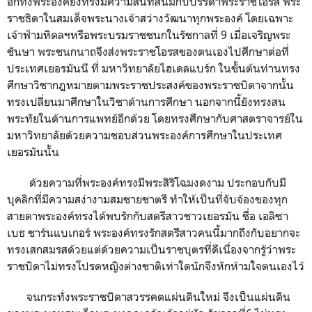
อีกทั้งพระองค์ยังทรงมีความสนิทสนมกับบรรดาพระราชโอรส พระ
ราชธิดาในสมเด็จพระนางเจ้าสว่างวัฒนาทุกพระองค์ โดยเฉพาะ
เจ้าฟ้ามหิดลฯหรือพระบรมราชชนกในรัชกาลที่ 9 เมื่อเจริญพระ
ชันษา พระชนกนาถจึงส่งพระราชโอรสของตนเองไปศึกษาต่อที่
ประเทศเยอรมันนี ที่ มหาวิทยาลัยไฮเดลแบร์ก ในขั้นต้นท่านทรง
ศึกษาวิชากฎหมายตามพระราชประสงค์ของพระราชบิดาจากนั้น
ทรงเปลี่ยนมาศึกษาในวิชาด้านการศึกษา นอกจากนี้ยังทรงสน
พระทัยในด้านการแพทย์อีกด้วย โดยทรงศึกษากับศาสตราจารย์ใน
มหาวิทยาลัยด้วยความชอบส่วนพระองค์การศึกษาในประเทศ
เยอรมันนั้น
ด้วยความที่พระองค์ทรงมีพระสิริโฉมงดงาม ประกอบกับมี
บุคลิกที่มีความสง่างามสมชายชาตรี ทำให้เป็นที่จับจ้องของทุก
สายตาพระองค์ทรงได้พบรักกับสตรีสาวชาวเยอรมัน ชื่อ เอลิซา
เบธ ชาร์นแบเกอร์ พระองค์ทรงรักสตรีสาวคนนี้มากถึงกับอยากจะ
ทรงเสกสมรสด้วยแต่ด้วยความเป็นราชบุตรที่ดีเนื่องจากรู้ว่าพระ
ราชบิดาไม่ทรงโปรดหญิงต่างชาติเท่าใดนักจึงหักห้ามใจตนเองไว้
จนกระทั่งพระราชบิดาสวรรคตแผ่นดินใหม่ จึงเป็นแผ่นดิน