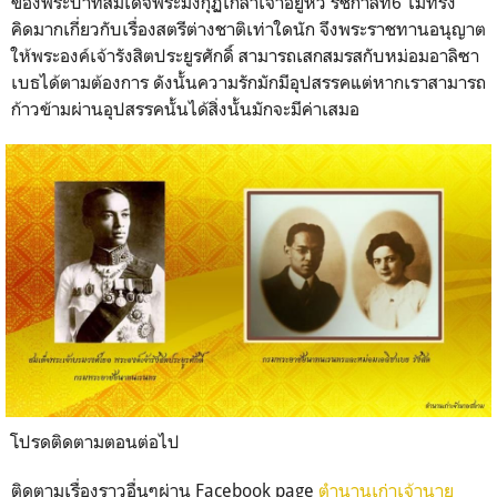
ของพระบาทสมเด็จพระมงกุฏเกล้าเจ้าอยู่หัว รัชกาลที่6 ไม่ทรง
คิดมากเกี่ยวกับเรื่องสตรีต่างชาติเท่าใดนัก จึงพระราชทานอนุญาต
ให้พระองค์เจ้ารังสิตประยูรศักดิ์ สามารถเสกสมรสกับหม่อมอาลิซา
เบธได้ตามต้องการ ดังนั้นความรักมักมีอุปสรรคแต่หากเราสามารถ
ก้าวข้ามผ่านอุปสรรคนั้นได้สิ่งนั้นมักจะมีค่าเสมอ
โปรดติดตามตอนต่อไป
ติดตามเรื่องราวอื่นๆผ่าน Facebook page
ตำนานเก่าเจ้านาย