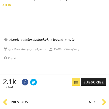
สยาม
#book
# historybyjackok
# legend
# note
13th November 2017, 2:46 pm
Kiattisak Wongliang
Report
2.1k
SUBSCRIBE
VIEWS
PREVIOUS
NEXT