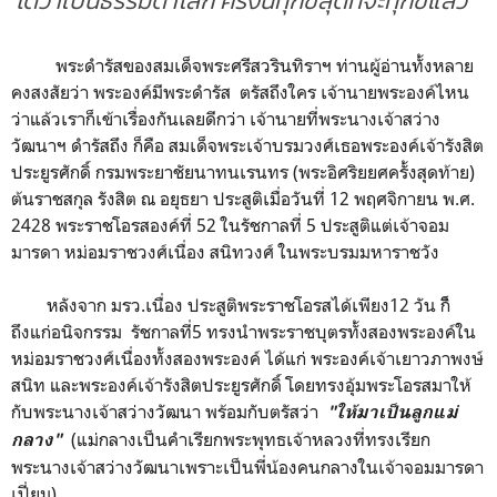
ได้ว่าเป็นธรรมดาโลก ครั้งนี้ทุกข์สุดที่จะทุกข์แล้ว”
พระดำรัสของสมเด็จพระศรีสวรินทิราฯ ท่านผู้อ่านทั้งหลาย
คงสงสัยว่า พระองค์มีพระดำรัส ตรัสถึงใคร เจ้านายพระองค์ไหน
ว่าแล้วเราก็เข้าเรื่องกันเลยดีกว่า เจ้านายที่พระนางเจ้าสว่าง
วัฒนาฯ ดำรัสถึง ก็คือ สมเด็จพระเจ้าบรมวงศ์เธอพระองค์เจ้ารังสิต
ประยูรศักดิ์ กรมพระยาชัยนาทนเรนทร (พระอิศริยยศครั้งสุดท้าย)
ต้นราชสกุล รังสิต ณ อยุธยา ประสูติเมื่อวันที่ 12 พฤศจิกายน พ.ศ.
2428 พระราชโอรสองค์ที่ 52 ในรัชกาลที่ 5 ประสูติแต่เจ้าจอม
มารดา หม่อมราชวงศ์เนื่อง สนิทวงศ์ ในพระบรมมหาราชวัง
หลังจาก มรว.เนื่อง ประสูติพระราชโอรสได้เพียง12 วัน ก็ิ
ถึงแก่อนิจกรรม รัชกาลที่5 ทรงนำพระราชบุตรทั้งสองพระองค์ใน
หม่อมราชวงศ์เนื่องทั้งสองพระองค์ ได้แก่ พระองค์เจ้าเยาวภาพงษ์
สนิท และพระองค์เจ้ารังสิตประยูรศักดิ์ โดยทรงอุ้มพระโอรสมาให้
กับพระนางเจ้าสว่างวัฒนา พร้อมกับตรัสว่า
"ให้มาเป็นลูกแม่
(แม่กลางเป็นคำเรียกพระพุทธเจ้าหลวงที่ทรงเรียก
กลาง"
พระนางเจ้าสว่างวัฒนาเพราะเป็นพี่น้องคนกลางในเจ้าจอมมารดา
เปี่ยม)