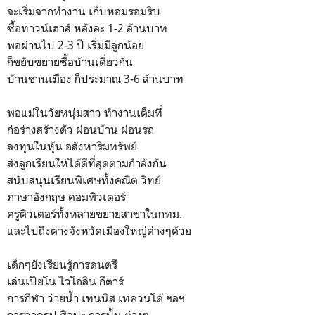
จะเริ่มจากทำงาน เก็บหอมรอมริบ
ซื้อทาวน์เฮาส์ หลังละ 1-2 ล้านบาท
พอผ่านไป 2-3 ปี เริ่มมีลูกน้อย
ก็ขยับขยายซื้อบ้านเดี่ยวกัน
บ้านชานเมือง ก็ประมาณ 3-6 ล้านบาท
พ่อแม่ในวัยหนุ่มสาว ทำงานเต็มที่
ก่อร่างสร้างตัว ผ่อนบ้าน ผ่อนรถ
ลงทุนในหุ้น อสังหาริมทรัพย์
ส่งลูกเรียนให้ได้ดีที่สุดตามกำลังกัน
สนับสนุนเรียนพิเศษทั้งคณิต วิทย์
ภาษาอังกฤษ คอมพิวเตอร์
ครูติวเตอร์ทั้งหลายขยายสาขาในกทม.
และไปถึงต่างจังหวัดเมืองใหญ่ต่างๆด้วย
เด็กๆยังเรียนรู้การดนตรี
เล่นเปียโน ไวโอลิน กีตาร์
การกีฬา ว่ายน้ำ เทนนิส เทควนโด้ ฯลฯ