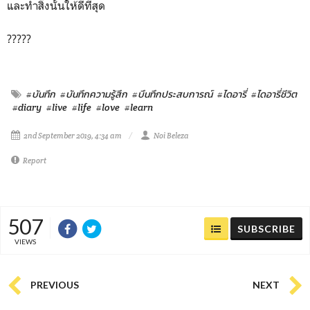
และทำสิ่งนั้นให้ดีที่สุด
?????
#บันทึก
#บันทึกความรู้สึก
#บึนทึกประสบการณ์
#ไดอารี่
#ไดอารี่ชีวิต
#diary
#live
#life
#love
#learn
2nd September 2019, 4:34 am
Noi Beleza
Report
507
SUBSCRIBE
VIEWS
PREVIOUS
NEXT