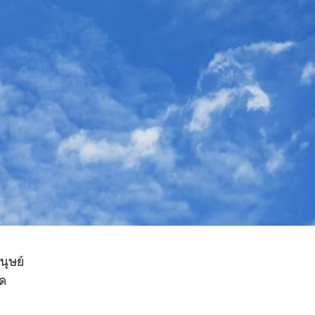
นุษย์
ุด