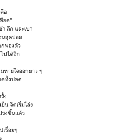
คือ
อียด"
ช้า ลึก และเบา
จนสุดปอด
อกพองตัว
ไปได้อีก
อยลมหายใจออกยาว ๆ
มดทั้งปอด
รั้ง
ย็น จิตเริ่มโล่ง
ร่งขึ้นแล้ว
ปเรื่อยๆ
่ะ