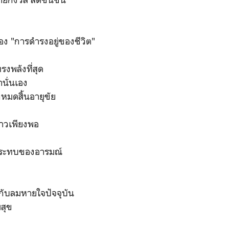
อง "การดำรงอยู่ของชีวิต"
รงพลังที่สุด
นั่นเอง
หมดสิ้นอายุขัย
ยาวเพียงพอ
ระทบของอารมณ์
ยู่กับลมหายใจปัจจุบัน
มสุข