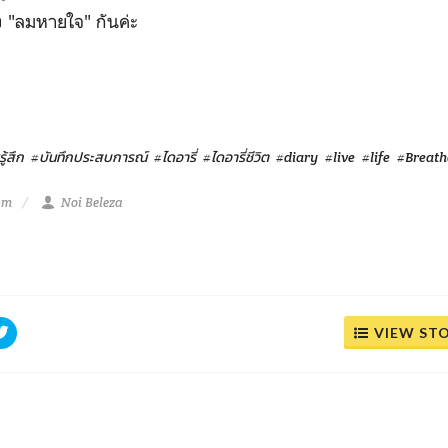
ง "ลมหายใจ" กันค่ะ
ู้สึก
#บันทึกประสบการณ์
#ไดอารี่
#ไดอารี่ชีวิต
#diary
#live
#life
#Breath
pm
Noi Beleza
VIEW ST