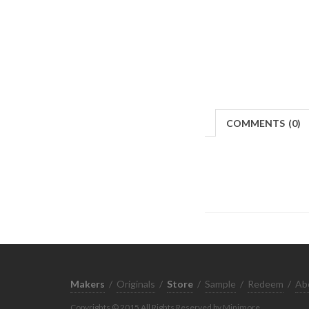
COMMENTS
(
0)
Makers
/
Originals
/
Store
/
Sample
/
Redeem
/
Ab
Copyrights © 2015 All Rights Reserved by Minimore