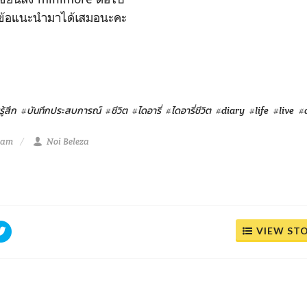
้ข้อแนะนำมาได้เสมอนะคะ
ู้สึก
#บันทึกประสบการณ์
#ชีวิต
#ไดอารี่
#ไดอารี่ชีวิต
#diary
#life
#live
#
2 am
Noi Beleza
VIEW ST