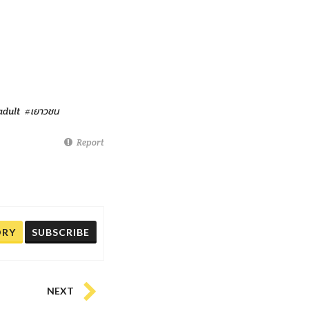
adult
#เยาวชน
Report
ORY
SUBSCRIBE
NEXT