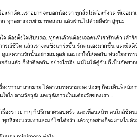
รื่องผ่าตัด..เราอยากจะบอกน้องว่า ทุกสิ่งไม่ต้องกังวล พี่เจอมา
ก ทุกอย่างจะเข้ามาทดสอบ แล้วผ่านไปด้วยดีจร้า สู้ๆนะ
 ต้องตั้งใจเรียนต่อ..ทุกคนล้วนต้องเจอคนที่เรารักเค้า เค้ารั
ารณ์ชีวิต แล้วเราจะแข็งแกร่งขึ้น รักตนเองมากขึ้น และมีสติปั
 ดูแลความรักนั้นอย่างสมดุลย์ และเอาใจใส่ต่อกัน ห่วงใยอาทรต่
กันแล้ว ก็ทำดีต่อกัน อย่างไรเสีย แม้ไม่ได้คู่กัน ก็เป็นกัลยาณ
เรื่องราวมามากมาย ได้อ่านบทความของน้องๆ ก็จะเห็นฟิลม์ภาพ
ินใจไปตามวัยวุฒิ และวุฒิภาวะในแต่ละวัยของเรา ..
ึเรื่องราวยากๆ ก็ปรึกษาครอบครัว และเพื่อนสนิท คนใกล้ชิดนะ
 ทุกสิ่งจะบรรเทาและแก้ไขได้จร้า แล้วทุกอย่างก็จะผ่านไปด้ว
ะเขียนลง minimore ต่อไป