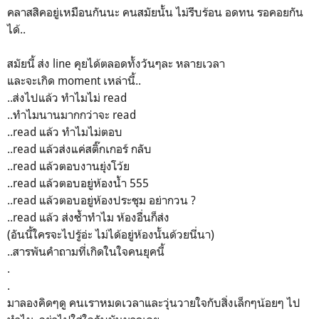
คลาสสิคอยู่เหมือนกันนะ คนสมัยนั้น ไม่รีบร้อน อดทน รอคอยกัน
ได้..
สมัยนี้ ส่ง line คุยได้ตลอดทั้งวันๆละ หลายเวลา
และจะเกิด moment เหล่านี้..
..ส่งไปแล้ว ทำไมไม่ read
..ทำไมนานมากกว่าจะ read
..read แล้ว ทำไมไม่ตอบ
..read แล้วส่งแค่สติ๊กเกอร์ กลับ
..read แล้วตอบงานยุ่งโว้ย
..read แล้วตอบอยู่ห้องน้ำ 555
..read แล้วตอบอยู่ห้องประชุม อย่ากวน ?
..read แล้ว ส่งซ้ำทำไม ห้องอื่นก็ส่ง
(อันนี้ใครจะไปรู้อ่ะ ไม่ได้อยู่ห้องนั้นด้วยนี่นา)
..สารพันคำถามที่เกิดในใจคนยุคนี้
.
.
มาลองคิดๆดู คนเราหมดเวลาและวุ่นวายใจกับสิ่งเล็กๆน้อยๆ ไป