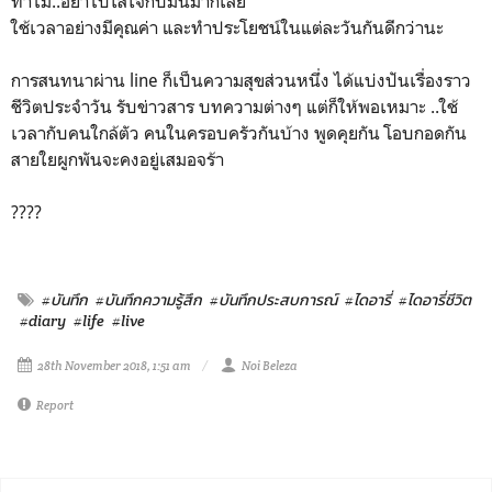
ทำไม..อย่าไปใส่ใจกับมันมากเลย
ใช้เวลาอย่างมีคุณค่า และทำประโยชน์ในแต่ละวันกันดีกว่านะ
การสนทนาผ่าน line ก็เป็นความสุขส่วนหนึ่ง ได้แบ่งปันเรื่องราว
ชีวิตประจำวัน รับข่าวสาร บทความต่างๆ แต่ก็ให้พอเหมาะ ..ใช้
เวลากับคนใกล้ตัว คนในครอบครัวกันบ้าง พูดคุยกัน โอบกอดกัน
สายใยผูกพันจะคงอยู่เสมอจร้า
????
#บันทึก
#บันทึกความรู้สึก
#บันทึกประสบการณ์
#ไดอารี่
#ไดอารี่ชีวิต
#diary
#life
#live
28th November 2018, 1:51 am
Noi Beleza
Report