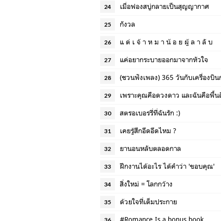
เมื่อฟองสบู่กลายเป็นสุญญากาศ
24
กังวล
25
แ ด่ เ จ้ า ห ม า น้ อ ย ผู้ ล า ลั บ
26
แค่อยากระบายออกมาจากหัวใจ
27
(ชวนฟังเพลง) 365 วันกับเครื่องบิ
28
เพราะคุณคือดวงดาว และฉันคือพื้น
29
สตรอเบอรรี่ที่ฉันรัก :)
30
เคยรู้สึกอึดอึดไหม ?
31
ยานอนหลับตลอดกาล
32
ฝึกงานได้อะไร ได้คำว่า 'ขอบคุณ'
33
สิ่งใหม่ = โลกกว้าง
34
ด้วยใจที่เต็มประกาย
35
#Romance Is a bonus book
36