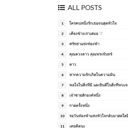
ALL POSTS
ใครคนหนึ่งรักเธอจนสุดหัวใจ
1
เคียงข้างเราเสมอ ♡
2
ศรัทธาแห่งท้องฟ้า
3
คุณดวงดาว คุณพระจันทร์
4
ดาว
5
หากความรักเกิดในความฝัน
6
พอใจในสิ่งที่มี และยินดีในสิ่งที่พบเ
7
เจ้าชายสักองค์หนึ่ง
8
กาลครั้งหนึ่ง
9
รอวันท้องฟ้าแห่งหัวใจกลับมาสดใสอี
10
เคยคิดนะ
11