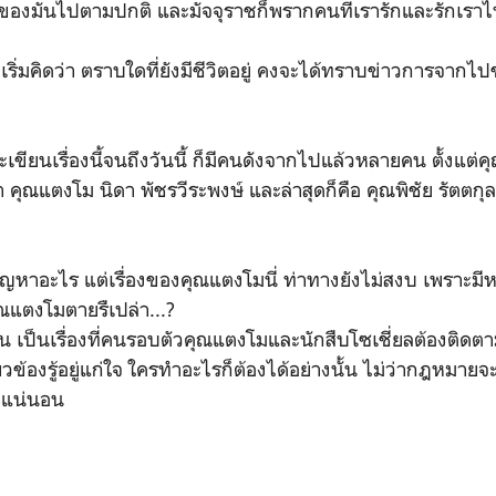
องมันไปตามปกติ และมัจจุราชก็พรากคนที่เรารักและรักเรา
ริ่มคิดว่า ตราบใดที่ยังมีชีวิตอยู่ คงจะได้ทราบข่าวการจาก
ียนเรื่องนี้จนถึงวันนี้ ก็มีคนดังจากไปแล้วหลายคน ตั้งแต่คุ
คุณแตงโม นิดา พัชรวีระพงษ์ และล่าสุดก็คือ คุณพิชัย รัตตกุล
ญหาอะไร แต่เรื่องของคุณแตงโมนี่ ท่าทางยังไม่สงบ เพราะมีห
ณแตงโมตายรืเปล่า...?
ป็นเรื่องที่คนรอบตัวคุณแตงโมและนักสืบโซเชี่ยลต้องติดตา
่ยวข้องรู้อยู่แก่ใจ ใครทำอะไรก็ต้องได้อย่างนั้น ไม่ว่ากฎหมายจะเ
อแน่นอน