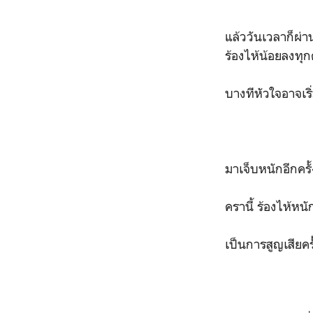
แล้ววันเวลาก็ผ่าน
ร้องไห้น้อยลงทุกคร
บางทีหัวใจอาจเริ่
มาเจ็บหนักอีกครั้ง
ครานี้ ร้องไห้หนักห
เป็นการสูญเสียครั้ง