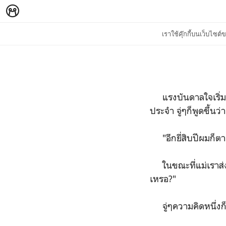
เราใช้คุ๊กกี้บนเว็บไซ
แรงบันดาลใจเริ่มแร
ประจำ จู่ๆก็พูดขึ้นว่า
"อีกยี่สิบปีผมก็ตาย
ในขณะที่แม่เราส่งเ
เหรอ?"
จู่ๆความคิดหนึ่งก