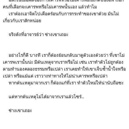
คนที่เลือกจะเคารพหรือไม่เคารพนั้นเอง แล้วทำไม
เราต้องเอาจิตไปเดือดร้อนกับการกระทำของเขาด้วย มันไม่
เกี่ยวกับเราสักหน่อย
จริงดังที่อาจารย์ว่า ช่างเขาเถอะ
อย่างไรก็ดี บางที เราก็ต้องย้อนกลับมาดูตัวเองด้วยว่า ที่เขาไม่
เคารพเรานั้นน่ะ มีต้นเหตุจากเราหรือไม่ เช่น เราทำตัวไม่ถูกต้อง
ตามทำนองคลองธรรมหรือเปล่า เราเคยทำให้เขาเจ็บช้ำน้ำใจหรือ
เปล่า หรือแม้แต่ เราวางท่าทางให้ไม่น่าเคารพหรือเปล่า
หากต้นเหตุมาจากเรา ก็ต้องแก้ที่เรา ทำตัวใหม่ให้น่านับถือซะ
แต่หากต้นเหตุไม่ได้มาจากเราแล้วไซร้..
ช่างเขาเถอะ