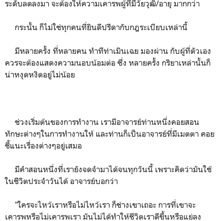
ระดับลดลงมา จะต้องให้ความเคารพผู้ที่มีวัยวุฒิ/อายุ มากกว่า
กระนั้น ก็ไม่ใช่ทุกคนที่ยินดีปรีดากับกฎระเบียบเหล่านี้
มีหลายครั้ง ที่หลายคน ทำทีท่าเมินเฉย มองผ่าน กับผู้ที่ตัวเอง
ควรจะต้องแสดงความนอบน้อมต่อ ซึ่ง หลายครั้ง กริยาเหล่านั้นก็
น่าหงุดหงิดอยู่ไม่น้อย
ช่วงเริ่มต้นของการทำงาน เรามีอาจารย์ท่านหนึ่งคอยสอน
ทักษะต่างๆในการทำงานให้ และท่านก็เป็นอาจารย์ที่มีเมตตา คอย
ชี้แนะเรื่องต่างๆอยู่เสมอ
มีคำสอนหนึ่งที่เรายังจดจำมาได้จนทุกวันนี้ เพราะคิดว่ามันใช้
ในชีวิตประจำวันได้ อาจารย์บอกว่า
"ใครจะไหว้เราหรือไม่ไหว้เรา ก็ช่างเขาเถอะ การที่เขาจะ
เคารพหรือไม่เคารพเรา มันไม่ได้ทำให้ชีวิตเราดีขึ้นหรือแย่ลง