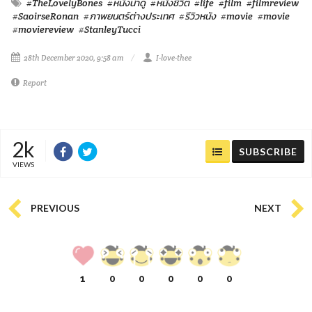
#TheLovelyBones
#หนังน่าดู
#หนังชีวิต
#life
#film
#filmreview
#SaoirseRonan
#ภาพยนตร์ต่างประเทศ
#รีวิวหนัง
#movie
#movie
#moviereview
#StanleyTucci
28th December 2020, 9:58 am
I-love-thee
Report
2k
SUBSCRIBE
VIEWS
PREVIOUS
NEXT
1
0
0
0
0
0