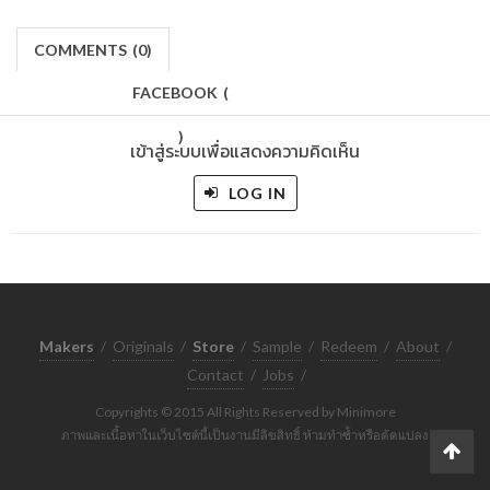
COMMENTS
(
0)
FACEBOOK
(
)
เข้าสู่ระบบเพื่อแสดงความคิดเห็น
LOG IN
Makers
/
Originals
/
Store
/
Sample
/
Redeem
/
About
/
Contact
/
Jobs
/
Copyrights © 2015 All Rights Reserved by Minimore
ภาพและเนื้อหาในเว็บไซต์นี้เป็นงานมีลิขสิทธิ์ ห้ามทำซ้ำหรือดัดแปลง