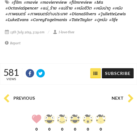
#film
#movie
#moviereview
#filmreview
#Ma
#OctaviaSpencer
#แม่_ร้าย
#แม่ร้าย
#หนังชีวิต
#หนังน่าดู
#หนัง
#ภาพยนตร์
#ภาพยนตร์ต่างประเทศ
#DianaSilvers
#JulietteLewis
#LukeEvans
#CoreyFogelmanis
#TateTaylor
#ดูหนัง
#life
13th July 2019, 3:29 am
I-love-thee
Report
581
SUBSCRIBE
VIEWS
PREVIOUS
NEXT
0
0
0
0
0
0