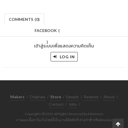
COMMENTS
(
0)
FACEBOOK
(
)
เข้าสู่ระบบเพื่อแสดงความคิดเห็น
LOG IN
Makers
/
Originals
/
Store
/
Sample
/
Redeem
/
About
/
Contact
/
Jobs
/
Copyrights © 2015 All Rights Reserved by Minimore
ภาพและเนื้อหาในเว็บไซต์นี้เป็นงานมีลิขสิทธิ์ ห้ามทำซ้ำหรือดัดแปลง