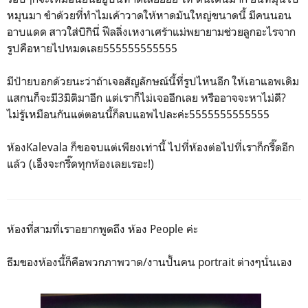
หมุนมา ขำด้วยที่ทำไมเค้าวาดให้หาดมันใหญ่ขนาดนี้ มีคนนอน
อาบแดด สาวใส่บิกินี่ ฟีลลิ่งเหงาเศร้าแม่พยายามช่วยลูกอะไรจาก
รูปคือหายไปหมดเลย555555555555
มีป้ายบอกด้วยนะว่าถ้าเจอสัญลักษณ์นี้ที่รูปไหนอีก ให้เอาแอพเดิม
แสกนก็จะมี3มิติมาอีก แต่เราก็ไม่เจออีกเลย หรืออาจจะหาไม่ดี?
ไม่รู้เหมือนกันแต่ตอนนี้ก็ลบแอพไปละค่ะ5555555555555
ห้องKalevala ก็ขอจบแต่เพียงเท่านี้ ไปที่ห้องต่อไปที่เราก็กรี๊ดอีก
แล้ว (เอ็งจะกรี๊ดทุกห้องเลยเรอะ!)
ห้องที่สามที่เราอยากพูดถึง ห้อง People ค่ะ
ธีมของห้องนี้ก็คือพวกภาพวาด/งานปั้นคน portrait ต่างๆนั่นเอง