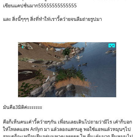
เขียนแคปชั่นมาก55555555555555
และ สิ่งนี้ๆๆๆ สิ่งที่ทำให้เราวี้ดว้ายจนลืมถ่ายรูปมา
มันคือ3มิติค่ะะะะะะะ
คือก็เห็นคนเค้าวี้ดว้ายๆกัน เพื่อนเลยเดินไปถามว่ามีไร เค้าก็บอก
ให้โหลดแอพ Arilyn มา แล้วลองแสกนดู พอใช้แอพแล้วหมุนๆไป
รอบๆก็จะเหมือนยืนอยู่บนหาดเลยยยย โห ตื่นเต้นมาก ยืนหมุนไป