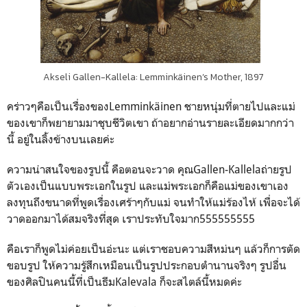
Akseli Gallen-Kallela: Lemminkäinen’s Mother, 1897
คร่าวๆคือเป็นเรื่องของLemminkäinen ชายหนุ่มที่ตายไปและแม่
ของเขาก็พยายามมาชุบชีวิตเขา ถ้าอยากอ่านรายละเอียดมากกว่า
นี้ อยู่ในลิ้งข้างบนเลยค่ะ
ความน่าสนใจของรูปนี้ คือตอนจะวาด คุณGallen-Kallelaถ่ายรูป
ตัวเองเป็นแบบพระเอกในรูป และแม่พระเอกก็คือแม่ของเขาเอง
ลงทุนถึงขนาดที่พูดเรื่องเศร้าๆกับแม่ จนทำให้แม่ร้องไห้ เพื่อจะได้
วาดออกมาได้สมจริงที่สุด เราประทับใจมาก555555555
คือเราก็พูดไม่ค่อยเป็นอ่ะนะ แต่เราชอบความสีหม่นๆ แล้วก็การตัด
ขอบรูป ให้ความรู้สึกเหมือนเป็นรูปประกอบตำนานจริงๆ รูปอื่น
ของศิลปินคนนี้ที่เป็นธีมKalevala ก็จะสไตล์นี้หมดค่ะ