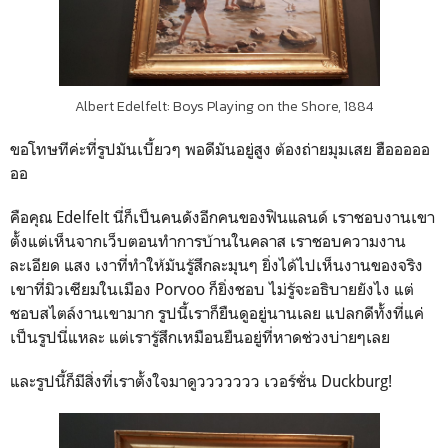
Albert Edelfelt: Boys Playing on the Shore, 1884
ขอโทษทีค่ะที่รูปมันเบี้ยวๆ พอดีมันอยู่สูง ต้องถ่ายมุมเสย ฮือออออ
ออ
คือคุณ Edelfelt นี่ก็เป็นคนดังอีกคนของฟินแลนด์ เราชอบงานเขา
ตั้งแต่เห็นจากเว็บตอนทำการบ้านในคลาส เราชอบความงาน
ละเอียด แสง เงาที่ทำให้มันรู้สึกละมุนๆ ยิ่งได้ไปเห็นงานของจริง
เขาที่มิวเซียมในเมือง Porvoo ก็ยิ่งชอบ ไม่รู้จะอธิบายยังไง แต่
ชอบสไตล์งานเขามาก รูปนี้เราก็ยืนดูอยู่นานเลย แปลกดีทั้งที่แค่
เป็นรูปนี่แหละ แต่เรารู้สึกเหมือนยืนอยู่ที่หาดช่วงบ่ายๆเลย
และรูปนี้ก็มีสิ่งที่เราตั้งใจมาดูววววววว เวอร์ชั่น Duckburg!