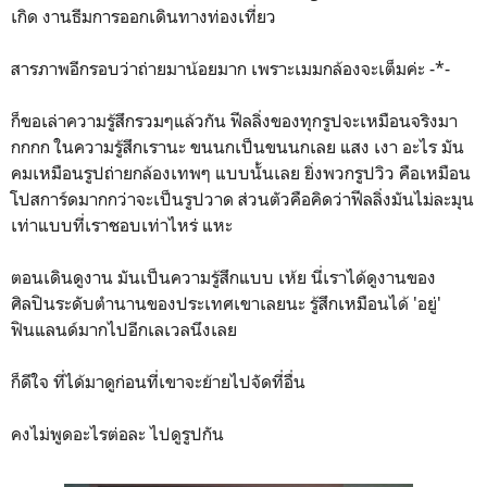
เกิด งานธีมการออกเดินทางท่องเที่ยว
สารภาพอีกรอบว่าถ่ายมาน้อยมาก เพราะเมมกล้องจะเต็มค่ะ -*-
ก็ขอเล่าความรู้สึกรวมๆแล้วกัน ฟีลลิ่งของทุกรูปจะเหมือนจริงมา
กกกก ในความรู้สึกเรานะ ขนนกเป็นขนนกเลย แสง เงา อะไร มัน
คมเหมือนรูปถ่ายกล้องเทพๆ แบบนั้นเลย ยิ่งพวกรูปวิว คือเหมือน
โปสการ์ดมากกว่าจะเป็นรูปวาด ส่วนตัวคือคิดว่าฟีลลิ่งมันไม่ละมุน
เท่าแบบที่เราชอบเท่าไหร่ แหะ
ตอนเดินดูงาน มันเป็นความรู้สึกแบบ เห้ย นี่เราได้ดูงานของ
ศิลปินระดับตำนานของประเทศเขาเลยนะ รู้สึกเหมือนได้ 'อยู่'
ฟินแลนด์มากไปอีกเลเวลนึงเลย
ก็ดีใจ ที่ได้มาดูก่อนที่เขาจะย้ายไปจัดที่อื่น
คงไม่พูดอะไรต่อละ ไปดูรูปกัน