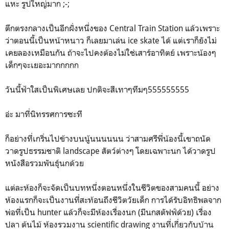
แหะ รูปใหญ่มาก ;-;
ตึกตรงกลางเป็นอีกฝั่งหนึ่งของ Central Train Station แล้วเพราะ
ว่าตอนนี้เป็นหน้าหนาว ก็เลยมาเล่น ice skate ได้ แต่เราก็ยังไม่
เคยลองเหมือนกัน ถ้าจะไปคงต้องไม่ใช่เสาร์อาทิตย์ เพราะน้องๆ
เด็กๆจะเยอะมากกกกก
วันนี้ฟ้าใสเป็นพิเศษเลย ปกติจะสีเทาๆทึมๆ555555555
อ่ะ มาที่นิทรรศการซะที
ก็อย่างที่เกริ่นไปข้างบนนู้นนนนนน ว่าสามศรีพี่น้องนี้เขาถนัด
วาดรูปธรรมชาติ landscape สัตว์ต่างๆ โดยเฉพาะนก ได้วาดรูป
หนังสือรวมพันธุ์นกด้วย
แต่ละห้องก็จะจัดเป็นบทหนึ่งตอนหนึ่งในชีวิตของสามคนนี้ อย่าง
ห้องแรกก็จะเป็นงานที่สะท้อนถึงชีวิตวัยเด็ก การได้รับอิทธิพลจาก
พ่อที่เป็น hunter แล้วก็จะมีห้องเรื่องนก (มีนกสตัฟฟ์ด้วย) เรื่อง
ปลา ต้นไม้ ห้องรวมงาน scientific drawing งานที่เกี่ยวกับบ้าน