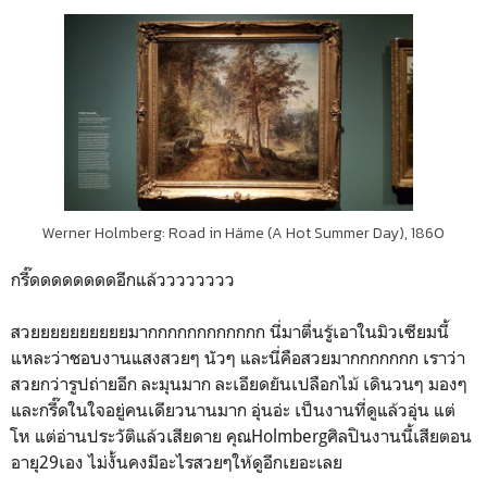
Werner Holmberg: Road in Häme (A Hot Summer Day), 1860
กรี๊ดดดดดดดดอีกแล้วววววววว
สวยยยยยยยยยยมากกกกกกกกกกกก นี่มาตื่นรู้เอาในมิวเซียมนี้
แหละว่าชอบงานแสงสวยๆ นัวๆ และนี่คือสวยมากกกกกกก เราว่า
สวยกว่ารูปถ่ายอีก ละมุนมาก ละเอียดยันเปลือกไม้ เดินวนๆ มองๆ
และกรี๊ดในใจอยู่คนเดียวนานมาก อุ่นอ่ะ เป็นงานที่ดูแล้วอุ่น แต่
โห แต่อ่านประวัติแล้วเสียดาย คุณHolmbergศิลปินงานนี้เสียตอน
อายุ29เอง ไม่งั้นคงมีอะไรสวยๆให้ดูอีกเยอะเลย