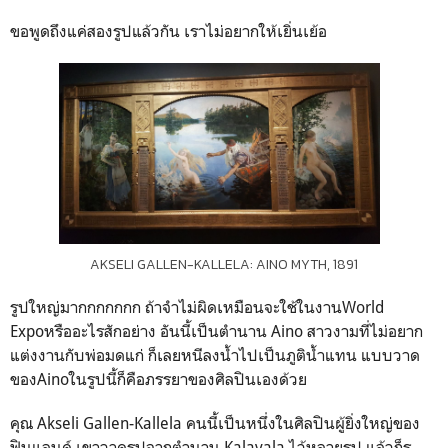
ขอพูดถึงแค่สองรูปแล้วกัน เราไม่อยากให้เยิ่นเย้อ
AKSELI GALLEN-KALLELA: AINO MYTH, 1891
รูปใหญ่มากกกกกกก ถ้าจำไม่ผิดเหมือนจะใช้ในงานWorld
Expoหรืออะไรสักอย่าง อันนี้เป็นตำนาน Aino สาวงามที่ไม่อยาก
แต่งงานกับพ่อมดแก่ ก็เลยหนีลงน้ำไปเป็นภูติน้ำแทน แบบวาด
ของAinoในรูปนี้ก็คือภรรยาของศิลปินเองด้วย
คุณ Akseli Gallen-Kallela คนนี้เป็นหนึ่งในศิลปินผู้ยิ่งใหญ่ของ
ฟินแลนด์ เขาวาดรูปจากตำนาน Kalavala ไว้หลายรูป แล้วก็รู