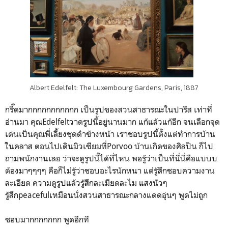
Albert Edelfelt: The Luxembourg Gardens, Paris, 1887
กรี๊ดมากกกกกกกกกกก เป็นรูปของสวนสาธารณะในปารีส เท่าที่
อ่านมา คุณEdelfeltวาดรูปนี้อยู่นานมาก แก้แล้วแก้อีก จนเลือกจุด
เด่นเป็นคุณพี่เลี้ยงชุดดำข้างหน้า เราชอบรูปนี้ตั้งแต่ทำการบ้าน
ในคลาส ตอนไปเดินมิวเซียมที่Porvoo บ้านเกิดของศิลปิน ก็ไป
ถามพนักงานเลย ว่าจะดูรูปนี้ได้ที่ไหน พอรู้ว่าเป็นที่นี่นี่คือแบบบ
ต้องมาๆๆๆๆ คือก็ไม่รู้ว่าชอบอะไรนักหนา แต่รู้สึกชอบความงาน
ละเอียด ความดูรูปแล้วรู้สึกละเมียดละไม แสงนัวๆ
รู้สึกpeacefulเหมือนนั่งสวนสาธารณะกลางแดดอุ่นๆ พูดไม่ถูก
ชอบมากกกกกกก พูดอีกที