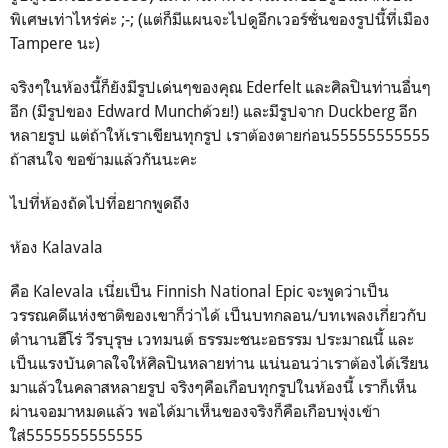
พิเศษเท่าไหร่ค่ะ ;-; (แต่ก็มีแผนจะไปดูอีกเวอร์ชั่นของรูปนี้ที่เมือง
Tampere นะ)
จริงๆในห้องนี้ก็ยังมีรูปเด่นๆของคุณ Ederfelt และศิลปินท่านอื่นๆ
อีก (มีรูปของ Edward Munchด้วย!) และมีรูปจาก Duckberg อีก
หลายรูป แต่ถ้าให้เราเขียนทุกรูป เราต้องตายก่อน55555555555
ถ้าสนใจ ขอข้ามแล้วกันนะคะ
ไปที่ห้องถัดไปที่อยากพูดถึง
ห้อง Kalavala
คือ Kalevala เนี่ยเป็น Finnish National Epic จะพูดว่าเป็น
วรรณคดีแห่งชาติของเขาก็ว่าได้ เป็นบทกลอน/บทเพลงเกี่ยวกับ
ตำนานฮีโร่ วีรบุรุษ เวทมนต์ ธรรมะชนะอธรรม ประมาณนี้ และ
เป็นแรงบันดาลใจให้ศิลปินหลายท่าน แน่นอนว่าเราต้องได้เรียน
มาแล้วในคลาสหลายรูป จริงๆคือเกือบทุกรูปในห้องนี้ เราก็เห็น
ผ่านจอมาหมดแล้ว พอได้มาเห็นของจริงก็คือเกือบพุ่งเข้า
ใส่5555555555555