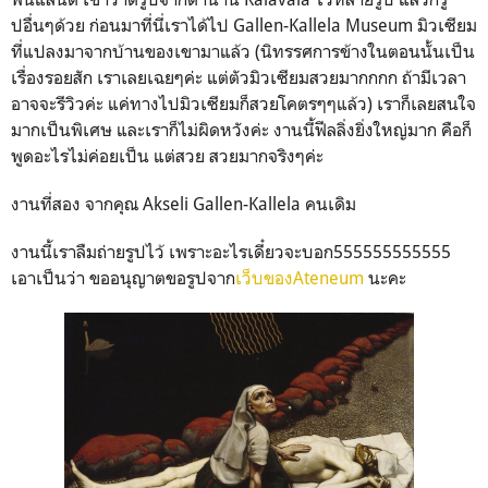
ปอื่นๆด้วย ก่อนมาที่นี่เราได้ไป Gallen-Kallela Museum มิวเซียม
ที่แปลงมาจากบ้านของเขามาแล้ว (นิทรรศการข้างในตอนนั้นเป็น
เรื่องรอยสัก เราเลยเฉยๆค่ะ แต่ตัวมิวเซียมสวยมากกกก ถ้ามีเวลา
อาจจะรีวิวค่ะ แค่ทางไปมิวเซียมก็สวยโคตรๆๆแล้ว) เราก็เลยสนใจ
มากเป็นพิเศษ และเราก็ไม่ผิดหวังค่ะ งานนี้ฟีลลิ่งยิ่งใหญ่มาก คือก็
พูดอะไรไม่ค่อยเป็น แต่สวย สวยมากจริงๆค่ะ
งานที่สอง จากคุณ Akseli Gallen-Kallela คนเดิม
งานนี้เราลืมถ่ายรูปไว้ เพราะอะไรเดี๋ยวจะบอก555555555555
เอาเป็นว่า ขออนุญาตขอรูปจาก
เว็บของAteneum
นะคะ