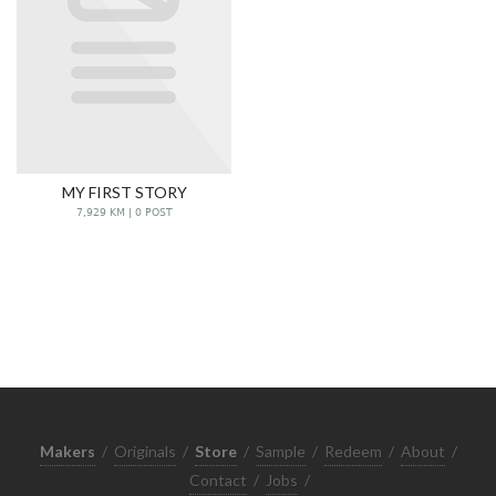
MY FIRST STORY
7,929 KM | 0 POST
Makers
/
Originals
/
Store
/
Sample
/
Redeem
/
About
/
Contact
/
Jobs
/