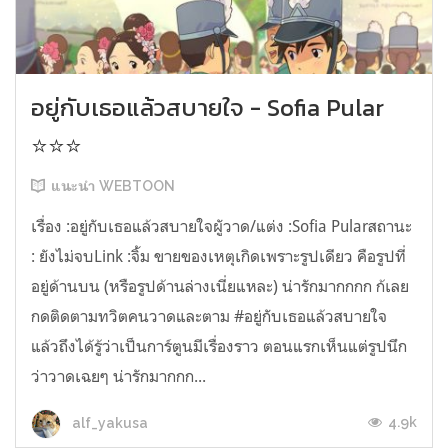
อยู่กับเธอแล้วสบายใจ - Sofia Pular
⭐⭐⭐
แนะนำ WEBTOON
เรื่อง :อยู่กับเธอแล้วสบายใจผูัวาด/แต่ง :Sofia Pularสถานะ
: ยังไม่จบLink :จิ้ม ขายของเหตุเกิดเพราะรูปเดียว คือรูปที่
อยู่ด้านบน (หรือรูปด้านล่างเนี่ยแหละ) น่ารักมากกกก ก้เลย
กดติดตามทวิตคนวาดและตาม #อยู่กับเธอแล้วสบายใจ
แล้วถึงได้รู้ว่าเป็นการ์ตูนมีเรื่องราว ตอนแรกเห็นแต่รูปนึก
ว่าวาดเฉยๆ น่ารักมากกก...
4.9k
alf_yakusa