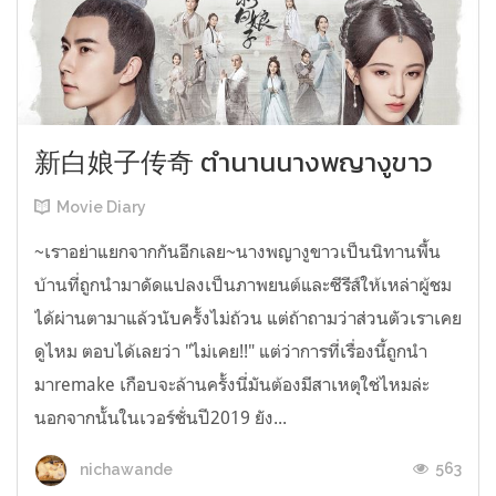
新白娘子传奇 ตำนานนางพญางูขาว
Movie Diary
~เราอย่าแยกจากกันอีกเลย~นางพญางูขาวเป็นนิทานพื้น
บ้านที่ถูกนำมาดัดแปลงเป็นภาพยนต์และซีรีส์ให้เหล่าผู้ชม
ได้ผ่านตามาแล้วนับครั้งไม่ถ้วน แต่ถ้าถามว่าส่วนตัวเราเคย
ดูไหม ตอบได้เลยว่า "ไม่เคย!!" แต่ว่าการที่เรื่องนี้ถูกนำ
มาremake เกือบจะล้านครั้งนี่มันต้องมีสาเหตุใช่ไหมล่ะ
นอกจากนั้นในเวอร์ชั่นปี2019 ยัง...
563
nichawande