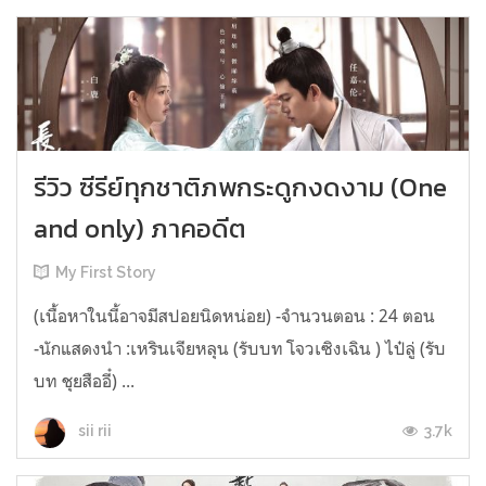
รีวิว ซีรีย์ทุกชาติภพกระดูกงดงาม (One
and only) ภาคอดีต
My First Story
(เนื้อหาในนี้อาจมีสปอยนิดหน่อย) -จำนวนตอน : 24 ตอน
-นักแสดงนำ :เหรินเจียหลุน (รับบท โจวเซิงเฉิน ) ไป๋ลู่ (รับ
บท ชุยสืออี๋) ...
3.7k
sii rii