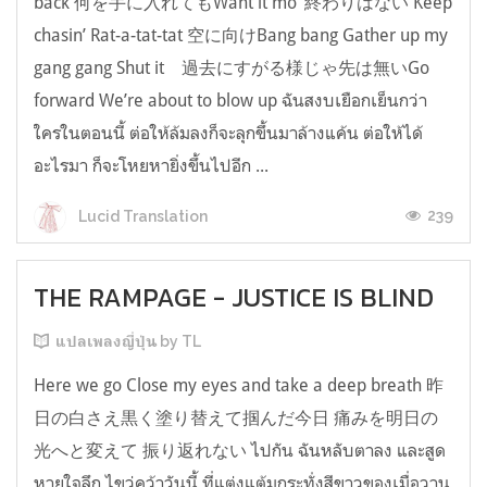
back 何を手に入れてもWant it mo’ 終わりはない Keep
chasin’ Rat-a-tat-tat 空に向けBang bang Gather up my
gang gang Shut it 過去にすがる様じゃ先は無いGo
forward We’re about to blow up ฉันสงบเยือกเย็นกว่า
ใครในตอนนี้ ต่อให้ล้มลงก็จะลุกขึ้นมาล้างแค้น ต่อให้ได้
อะไรมา ก็จะโหยหายิ่งขึ้นไปอีก ...
239
Lucid Translation
THE RAMPAGE - JUSTICE IS BLIND
แปลเพลงญี่ปุ่น by TL
Here we go Close my eyes and take a deep breath 昨
日の白さえ黒く塗り替えて掴んだ今日 痛みを明日の
光へと変えて 振り返れない ไปกัน ฉันหลับตาลง และสูด
หายใจลึก ไขว่คว้าวันนี้ ที่แต่งแต้มกระทั่งสีขาวของเมื่อวาน