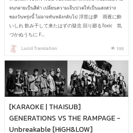
จนกลายเป็นสีดำ เปลี่ยนความเจ็บปวดให้เป็นแสงสว่าง
ของวันพรุ่งนี้ ไม่อาจหันหลังกลับไป 浮世は夢 雨夜に酔
いしれ 飲み干して来たはずの疑念 回り廻るToxic 気
づかぬうちに F...
195
Lucid Translation
[KARAOKE | THAISUB]
GENERATIONS VS THE RAMPAGE -
Unbreakable [HiGH&LOW]