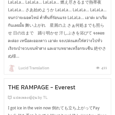
LaLaLa… LaLaLa… LaLaLa… 燃え尽きるまで熱帯夜
LaLaLa… さあ始めようか LaLaLa… LaLaLa… LaLaLa…
จนกว่าจะมอดไหม้ ค่ำคืนที่ร้อนแรง LaLaLa… เอาล่ะ มาเริ่ม
กันเลยมั้ย 舞い上がれ 星屑の上 さぁ何処までも照ら
せ 日の出まで 踊り明かせ 汗しぶきを浴びて จงลอย
ละล่อง เหนือละอองดาว เอาล่ะ จงเปล่งแสงให้สว่างไปทั่ว
เริงระบำจวบจนฟ้าสาง และอาบหยาดเหงื่อกระเซ็น 絶やさ
ぬ様...
411
Lucid Translation
THE RAMPAGE - Everest
แปลเพลงญี่ปุ่น by TL
I got ice in the vein now 倒れても立ち上がってPay