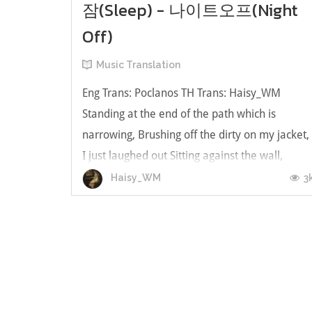
잠(Sleep) - 나이트오프(Night
Off)
Music Translation
Eng Trans: Poclanos TH Trans: Haisy_WM
Standing at the end of the path which is
narrowing, Brushing off the dirty on my jacket,
I just laughed out Sitting against the wall,
putting down my burdens, I just realized that
3
Haisy_WM
little hope was that heavy to me ยืนอยู่ในทาง
ตัน ปะัดฝุ่นบนเสื้อแจ็กแก็ตตั...