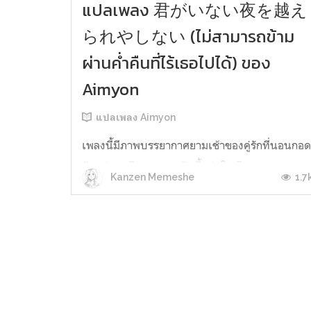
แปลเพลง 君がいない夜を越え
られやしない (ไม่สามารถข้าม
ผ่านค่ำคืนที่ไร้เธอไปได้) ของ
Aimyon
แปลเพลง Aimyon
เพลงนี้มีภาพบรรยากาศยามเช้าของคู่รักที่นอนกอ
กันอยู่บนเตียง อากาศวันนี้แจ่มใส มีแสงแดดลอด
1.7
Kanzen Memeshe
เข้ามาทางหน้าต่าง สาดส่องชุดชั้นในของทั้งคู่ที่ถูก
ถอดทิ้งไว้อย่างไม่เป็นระเบียบ เขาตื่นแล้ว(หรืออา
จะยังไม่ได้นอน) แต่เธอยังหลับอยู่ เขาจ้องมองเธอ
และสังเกตทิวทัศน์รอบกาย พลางคิดไปต่างๆ นาน
ว่าถ้าไม่มีเธอ เขาคงไ...