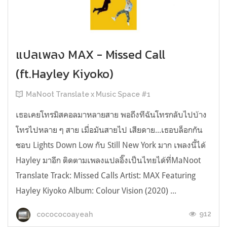
แปลเพลง MAX - Missed Call
(ft.Hayley Kiyoko)
MaNoot Translate x Music Space #1
เธอเคยโทรมิสคอลมาหลายสาย พอถึงทีฉันโทรกลับไปบ้าง
โทรไปหลาย ๆ สาย เมื่อมันสายไป เสียดาย...เธอบล็อกกัน
ชอบ Lights Down Low กับ Still New York มาก เพลงนี้ได้
Hayley มาอีก ติดตามเพลงแปลอิ๊งเป็นไทยได้ที่MaNoot
Translate Track: Missed Calls Artist: MAX Featuring
Hayley Kiyoko Album: Colour Vision (2020) ...
912
cocococoayeah