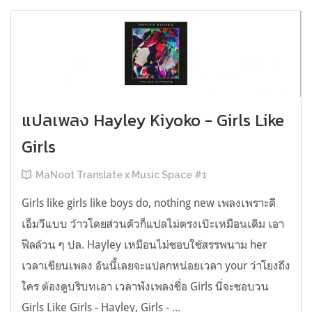
แปลเพลง Hayley Kiyoko - Girls Like
Girls
MaNoot Translate x Music Space #1
Girls like girls like boys do, nothing new เพลงเพราะดี
เอ็มวีแบบ ว้าวโดยส่วนตัวก็แปลไม่ตรงเป๊ะเหมือนเดิม เอา
ฟีลล้วน ๆ ปล. Hayley เหมือนไม่ชอบใช้สรรพนาม her
เวลาเขียนเพลง อันนี้เลยจะแปลกหน่อยเวลา your ว่าโยงถึง
ใคร ต้องดูบริบทเอา เวลาฟังเพลงชื่อ Girls นี่จะชอบวน
Girls Like Girls - Hayley, Girls - ...