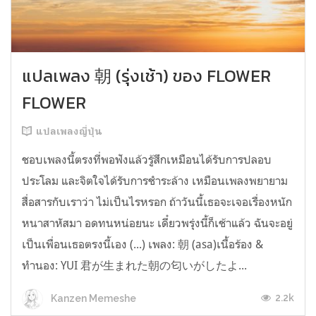
แปลเพลง 朝 (รุ่งเช้า) ของ FLOWER
FLOWER
แปลเพลงญี่ปุ่น
ชอบเพลงนี้ตรงที่พอฟังแล้วรู้สึกเหมือนได้รับการปลอบ
ประโลม และจิตใจได้รับการชำระล้าง เหมือนเพลงพยายาม
สื่อสารกับเราว่า ไม่เป็นไรหรอก ถ้าวันนี้เธอจะเจอเรื่องหนัก
หนาสาหัสมา อดทนหน่อยนะ เดี๋ยวพรุ่งนี้ก็เช้าแล้ว ฉันจะอยู่
เป็นเพื่อนเธอตรงนี้เอง (...) เพลง: 朝 (asa)เนื้อร้อง &
ทำนอง: YUI 君が生まれた朝の匂いがしたよ...
2.2k
Kanzen Memeshe