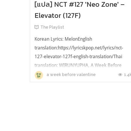
[แปล] NCT #127 'Neo Zone' –
Elevator (127F)
The Playlist
Korean Lyrics: MelonEnglish
translation:https://lyricskpop.net/lyrics/nct-
127-elevator-127f-english-translation/Thai
translation: WIRUNYUPHA, A Week Before
Valentine Let’s just keep this simple좁혀 우리
1.4
a week before valentine
사이 빈틈여긴 숨 막힌 공기만 가득못 참겠어 
이상그냥 날 따라와 มาทำให้มันง่ายกันเถอะช่อง
ว่างแคบ ๆ ระหว่างเราตรงนี้ที่ยากจะหา...