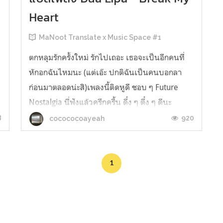
Heart
MaNoot Translate x Music Space #1
ตกหลุมรักครั้งใหม่ รักไปเถอะ เธอจะเป็นอีกคนที่
หักอกฉันไหมนะ (แต่เอ๊ะ ปกติฉันเป็นคนบอกลา
ก่อนมาตลอดน่ะสิ)เพลงนี้ติดหูดี ชอบ ๆ Future
Nostalgia นี่ฟังแล้วครึกครื้น ดึ๋ง ๆ ตึ๋ง ๆ ดีนะ
เหมือนฟังหลายเพลงในเพลงเดียว พอไปฟังBreak
8
920
cocococoayeah
my heart,Love again,Boys will be boys,Good in
bedหรือเพลงอื่น ๆ ต่อก็ไหลลื่นมา...
1