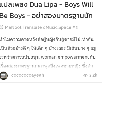
แปลเพลง Dua Lipa - Boys Will
Be Boys - อย่าสองมาตรฐานนัก
MaNoot Translate x Music Space #2
ทำไมความคาดหวังต่อผู้หญิงกับผู้ชายมีไม่เท่ากัน
เป็นตัวอย่างดี ๆ ให้เด็ก ๆ บ้างเถอะ มีเส้นบาง ๆ อยู่
ระหว่างการสนับสนุน woman empowerment กับ
เรื่องสองมาตรฐานเวลาพูดถึงเพศชายหญิง ซึ่งตัว
เพลงก็ตอบโต้เอาไว้แล้ว Future Nostalgia นี่ฟัง
2.2k
cocococoayeah
แล้วครึกครื้น ดึ๋ง ๆ ตึ๋ง ๆ ดีนะ เหมือนฟังหลายเพลง
ในเพลงเดียว พอไปฟังBr...