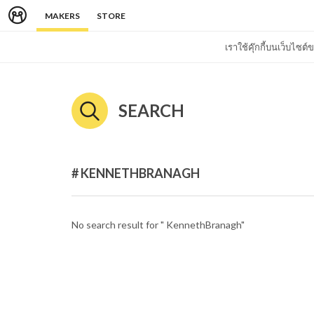
MAKERS
STORE
เราใช้คุ๊กกี้บนเว็บไซ
SEARCH
# KENNETHBRANAGH
No search result for " KennethBranagh"