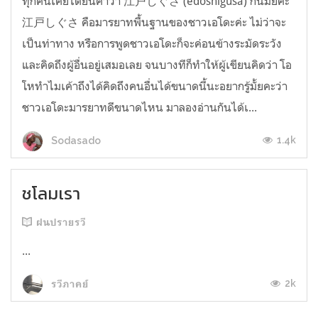
ทุกคนเคยได้ยินคำว่า 江戸しぐさ (edoshigusa) กันมั้ยคะ
江戸しぐさ คือมารยาทพื้นฐานของชาวเอโดะค่ะ ไม่ว่าจะ
เป็นท่าทาง หรือการพูดชาวเอโดะก็จะค่อนข้างระมัดระวัง
และคิดถึงผู้อื่นอยู่เสมอเลย จนบางทีก็ทำให้ผู้เขียนคิดว่า โอ
โหทำไมเค้าถึงได้คิดถึงคนอื่นได้ขนาดนี้นะอยากรู้มั้ยคะว่า
ชาวเอโดะมารยาทดีขนาดไหน มาลองอ่านกันได้เ...
1.4k
Sodasado
ชโลมเรา
ฝนปรายรวี
...
2k
รวีภาคย์