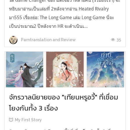
รีส์ Game Changer ของ แต่เชื่อว่าหลายคน (รวมถึงเรา) จะ
หยิบมาอ่านเป็นเล่มที่ 2หลังจากอ่าน Heated Rivalry
มา555 เรื่องย่อ: The Long Game เล่ม Long Game นี่จะ
เป็นประมาณ2 ปีหลังจาก HR จะดำเนินเ...
35
Parntranslation and Review
จักรวาลนิยายของ "เทียนหรูอวี้" ที่เชื่อม
โยงกันทั้ง 3 เรื่อง
My First Story