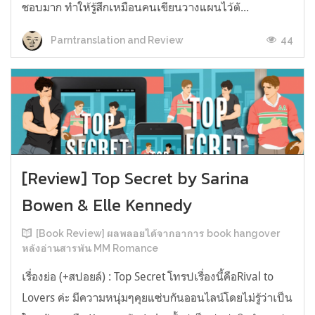
ชอบมาก ทำให้รู้สึกเหมือนคนเขียนวางแผนไว้ตั...
44
Parntranslation and Review
[Review] Top Secret by Sarina
Bowen & Elle Kennedy
[Book Review] ผลพลอยได้จากอาการ book hangover
หลังอ่านสารพัน MM Romance
เรื่องย่อ (+สปอยล์) : Top Secret โทรปเรื่องนี้คือRival to
Lovers ค่ะ มีความหนุ่มๆคุยแซ่บกันออนไลน์โดยไม่รู้ว่าเป็น