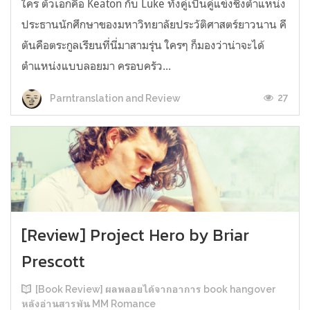
ใคร ตัวเอกคือ Keaton กับ Luke ทั้งคู่เป็นคู่แข่งชิงตำแหน่ง
ประธานนักศึกษาของมหาวิทยาลัยประวัติศาสตร์ยาวนาน คี
ตันคือตระกูลเรียนที่นี่มาสามรุ่น ใครๆ ก็มองว่าน่าจะได้
ตำแหน่งแบบลอยมา ครอบครัว...
27
Parntranslation and Review
[Review] Project Hero by Briar
Prescott
[Book Review] ผลพลอยได้จากอาการ book hangover
หลังอ่านสารพัน MM Romance