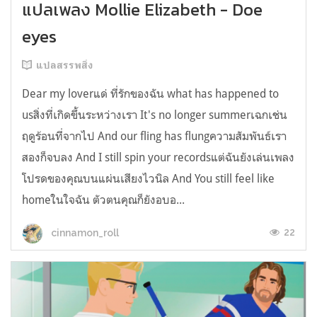
แปลเพลง Mollie Elizabeth - Doe
eyes
แปลสรรพสิ่ง
Dear my loverแด่ ที่รักของฉัน what has happened to
usสิ่งที่เกิดขึ้นระหว่างเรา It's no longer summerเฉกเช่น
ฤดูร้อนที่จากไป And our fling has flungความสัมพันธ์เรา
สองก็จบลง And I still spin your recordsแต่ฉันยังเล่นเพลง
โปรดของคุณบนแผ่นเสียงไวนิล And You still feel like
homeในใจฉัน ตัวตนคุณก็ยังอบอ...
22
cinnamon_roll