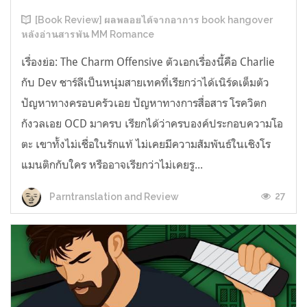
[Book Review] ผลพลอยได้จากอาการ book hangover
หลังอ่านสารพัน MM Romance
เรื่องย่อ: The Charm Offensive ตัวเอกเรื่องนี้คือ Charlie
กับ Dev ชาร์ลีเป็นหนุ่มสายเทคที่เรียกว่าได้เนิร์ดเต็มตัว
ปัญหาทางครอบครัวเอย ปัญหาทางการสื่อสาร โรควิตก
กังวลเอย OCD มาครบ เรียกได้ว่าครบองค์ประกอบความโอ
ตะ เขาทั้งไม่เชื่อในรักแท้ ไม่เคยมีความสัมพันธ์ในเชิงโร
แมนติกกับใคร หรืออาจเรียกว่าไม่เคยรู...
27
Parntranslation and Review