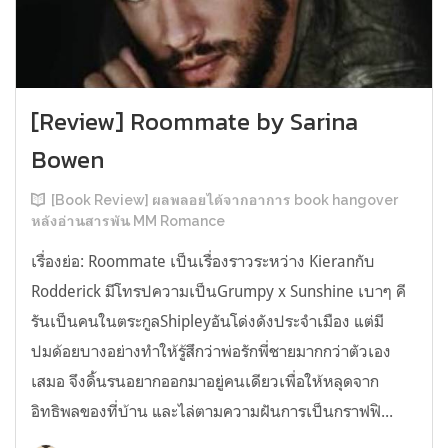
[Review] Roommate by Sarina
Bowen
[Book Review] ผลพลอยได้จากอาการ book hangover
หลังอ่านสารพัน MM Romance
เรื่องย่อ: Roommate เป็นเรื่องราวระหว่าง Kieranกับ
Rodderick มีโทรปความเป็นGrumpy x Sunshine เบาๆ คี
รันเป็นคนในตระกูลShipleyอันโด่งดังประจำเมือง แต่มี
ปมด้อยบางอย่างทำให้รู้สึกว่าพ่อรักพี่ชายมากกว่าตัวเอง
เสมอ จึงดิ้นรนอยากออกมาอยู่คนเดียวเพื่อให้หลุดจาก
อิทธิพลของที่บ้าน และไล่ตามความฝันการเป็นกราฟฟิ...