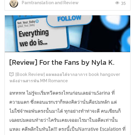
35
Parntranslation and Review
[Review] For the Fans by Nyla K.
[Book Review] ผลพลอยได้จากอาการ book hangover
หลังอ่านสารพัน MM Romance
อหหหห ไม่รู้จะเริ่มหวีดตรงไหนก่อนเลยอ่านSarina ที่
ความแตก ซึ่งตอนแรกเราก็หลงคิดว่านั่นคือปมหลัก แต่
ไม่ใช่จ้าพอพ้นตรงนั้นมาได้ ทุกอย่างทำท่าจะดี คนเขียนก็
เฉลยปมตอนท้ายว่าไครันเคยเจออะไรมาในอดีตเท่านั้น
แหละ คดีพลิกในทันใด!!! ตรงนี้เป็นNarrative Escalation ที่