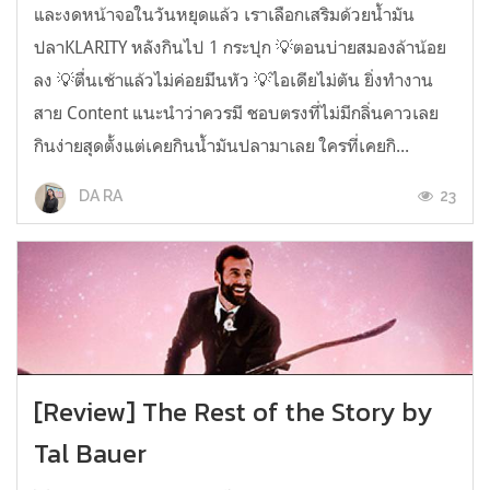
และงดหน้าจอในวันหยุดแล้ว เราเลือกเสริมด้วยน้ำมัน
ปลาKLARITY หลังกินไป 1 กระปุก 💡ตอนบ่ายสมองล้าน้อย
ลง 💡ตื่นเช้าแล้วไม่ค่อยมึนหัว 💡ไอเดียไม่ตัน ยิ่งทำงาน
สาย Content แนะนำว่าควรมี ชอบตรงที่ไม่มีกลิ่นคาวเลย
กินง่ายสุดตั้งแต่เคยกินน้ำมันปลามาเลย ใครที่เคยกิ...
23
DA RA
[Review] The Rest of the Story by
Tal Bauer