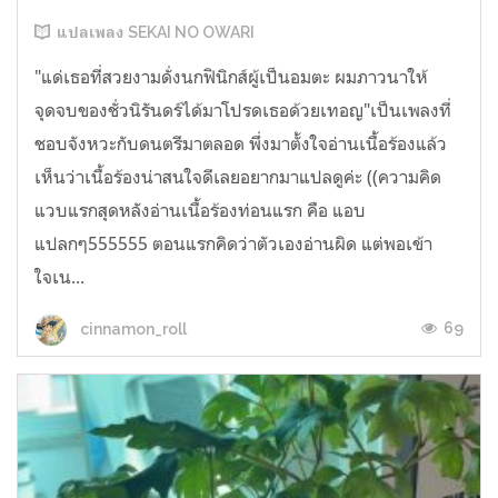
แปลเพลง SEKAI NO OWARI
"แด่เธอที่สวยงามดั่งนกฟินิกส์ผู้เป็นอมตะ ผมภาวนาให้
จุดจบของชั่วนิรันดร์ได้มาโปรดเธอด้วยเทอญ"เป็นเพลงที่
ชอบจังหวะกับดนตรีมาตลอด พึ่งมาตั้งใจอ่านเนื้อร้องแล้ว
เห็นว่าเนื้อร้องน่าสนใจดีเลยอยากมาแปลดูค่ะ ((ความคิด
แวบแรกสุดหลังอ่านเนื้อร้องท่อนแรก คือ แอบ
แปลกๆ555555 ตอนแรกคิดว่าตัวเองอ่านผิด แต่พอเข้า
ใจเน...
69
cinnamon_roll