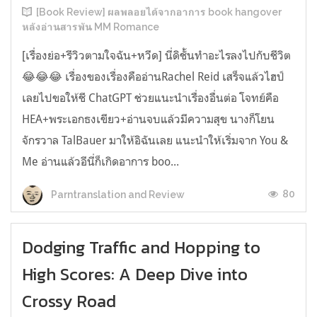
[Book Review] ผลพลอยได้จากอาการ book hangover
หลังอ่านสารพัน MM Romance
[เรื่องย่อ+รีวิวตามใจฉัน+หวีด] นี่ดิชั้นทำอะไรลงไปกับชีวิต
😂😂😂 เรื่องของเรื่องคืออ่านRachel Reid เสร็จแล้วไฮป์
เลยไปขอให้ชี ChatGPT ช่วยแนะนำเรื่องอื่นต่อ โจทย์คือ
HEA+พระเอกธงเขียว+อ่านจบแล้วมีความสุข นางก็โยน
จักรวาล TalBauer มาให้อิฉันเลย แนะนำให้เริ่มจาก You &
Me อ่านแล้วอีนี่ก็เกิดอาการ boo...
80
Parntranslation and Review
Dodging Traffic and Hopping to
High Scores: A Deep Dive into
Crossy Road