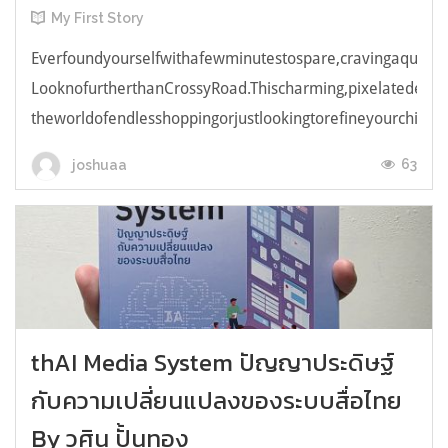
My First Story
Everfoundyourselfwithafewminutestospare,cravingaquick,e
LooknofurtherthanCrossyRoad.Thischarming,pixelatedendl
theworldofendlesshoppingorjustlookingtorefineyourchicken
63
joshuaa
thAI Media System ปัญญาประดิษฐ์
กับความเปลี่ยนแปลงของระบบสื่อไทย
By วศิน ปั้นทอง