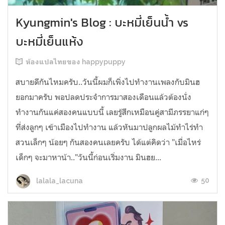
Kyungmin's Blog : บะหมี่เย็นน้ำ vs
บะหมี่เย็นแห้ง
ห้องแปลไทยของ happypuppy
สบายดีกันไหมครับ..วันนี้ผมก็เพิ่งไปทำงานเพลงกับมินฮ
ยอกมาครับ พอปลดประจำการมาสองเดือนแล้วต้องนั่ง
ทำงานกันแค่สองคนแบบนี้ เลยรู้สึกเหมือนคู่สามีภรรยาแก่ๆ
ที่ส่งลูกๆ เข้าเมืองไปทำงาน แล้วหันมาปลูกผลไม้ทำไร่ทำ
สวนเล็กๆ น้อยๆ กันสองคนเลยครับ ได้แต่คิดว่า "เมื่อไหร่
เด็กๆ จะมาหาน้า.."วันนี้ก่อนเริ่มงาน มินฮย...
50
lalala_lacuna