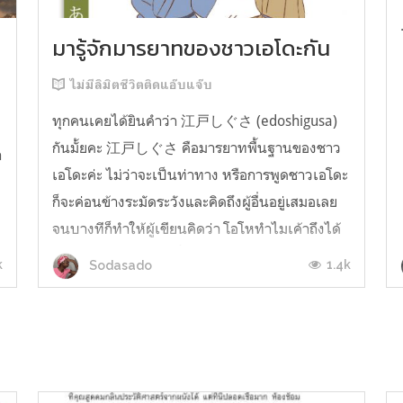
มารู้จักมารยาทของชาวเอโดะกัน
ไม่มีลิมิตชีวิตติดแอ๊บแจ๊บ
ทุกคนเคยได้ยินคำว่า 江戸しぐさ (edoshigusa)
กันมั้ยคะ 江戸しぐさ คือมารยาทพื้นฐานของชาว
า
เอโดะค่ะ ไม่ว่าจะเป็นท่าทาง หรือการพูดชาวเอโดะ
ก็จะค่อนข้างระมัดระวังและคิดถึงผู้อื่นอยู่เสมอเลย
จนบางทีก็ทำให้ผู้เขียนคิดว่า โอโหทำไมเค้าถึงได้
คิดถึงคนอื่นได้ขนาดนี้นะอยากรู้มั้ยคะว่าชาวเอโดะ
k
1.4k
Sodasado
มารยาทดีขนาดไหน มาลองอ่านกันได้เ...