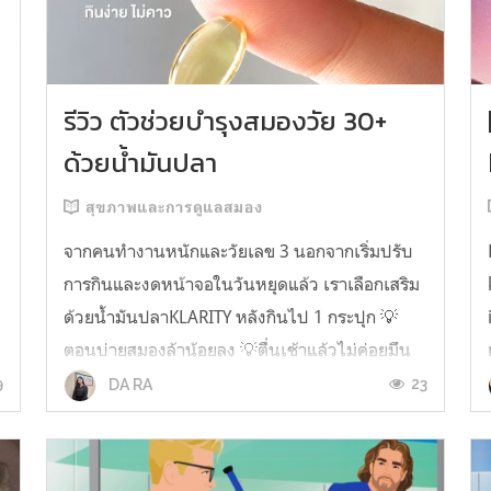
รีวิว ตัวช่วยบำรุงสมองวัย 30+
ด้วยน้ำมันปลา
สุขภาพและการดูแลสมอง
จากคนทำงานหนักและวัยเลข 3 นอกจากเริ่มปรับ
การกินและงดหน้าจอในวันหยุดแล้ว เราเลือกเสริม
ด้วยน้ำมันปลาKLARITY หลังกินไป 1 กระปุก 💡
ตอนบ่ายสมองล้าน้อยลง 💡ตื่นเช้าแล้วไม่ค่อยมึน
หัว 💡ไอเดียไม่ตัน ยิ่งทำงานสาย Content แนะนำ
9
23
DA RA
ว่าควรมี ชอบตรงที่ไม่มีกลิ่นคาวเลย กินง่ายสุด
ตั้งแต่เคยกินน้ำมันปลามาเลย ใครที่เคยกิ...