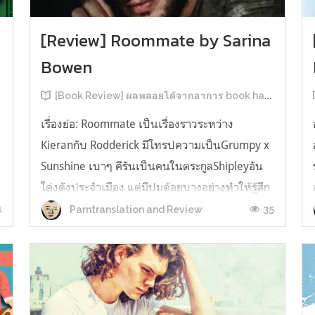
[Review] Roommate by Sarina
Bowen
[Book Review] ผลพลอยได้จากอาการ book hangover หลังอ่านสารพัน MM Romance
เรื่องย่อ: Roommate เป็นเรื่องราวระหว่าง
Kieranกับ Rodderick มีโทรปความเป็นGrumpy x
น
Sunshine เบาๆ คีรันเป็นคนในตระกูลShipleyอัน
โด่งดังประจำเมือง แต่มีปมด้อยบางอย่างทำให้รู้สึก
ว่าพ่อรักพี่ชายมากกว่าตัวเองเสมอ จึงดิ้นรนอยาก
1
35
Parntranslation and Review
ออกมาอยู่คนเดียวเพื่อให้หลุดจากอิทธิพลของที่
บ้าน และไล่ตามความฝันการเป็นกราฟฟิ...