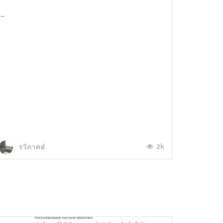
...
2k
รวีภาคย์