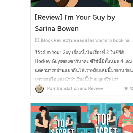
[Review] I'm Your Guy by
Sarina Bowen
[Book Review] ผลพลอยได้จากอาการ book hangover หลังอ่านสารพัน MM Romance
รีวิว:I'm Your Guy เรื่องนี้เป็นเรื่องที่ 2 ในซีรีส์
Hockey Guysของซารินาค่ะ ซีรีส์นี้มีทั้งหมด 4 เล่ม
แต่สามารถอ่านแยกกันได้เราหยิบเล่มนี้มาอ่านก่อ
เพราะเอไอแนะนำว่าเรื่องนี้น่าจะถูกจริตเรา
มากกว่า555 เรื่องนี้เป็นเรื่องราวของ TOMMASO
3
Parntranslation and Review
นักกีฬาฮอกกี้ NHL กับ Carter มัณฑนากรมือฉมัง
ทอมมาโซเพิ่งโดนเทร...