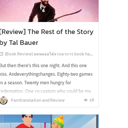
[Review] The Rest of the Story
by Tal Bauer
[Book Review] ผลพลอยได้จากอาการ book hangover หลังอ่านสารพัน MM Romance
But then there’s this one night. And this one
kiss. Andeverythingchanges. Eighty-two games
in a season. Twenty men hungry for
redemption. One co-captain who could be my
forever. This is the rest of the story. หลังอ่าน
26
Parntranslation and Review
แบบฟีลกู้ดติดๆ กันแล้ว เลยอยากได้ความแสบ
ทรวงในชีวิตบ้าง (หาเรื่อง!) เล่มนี้คู่หูเอ...