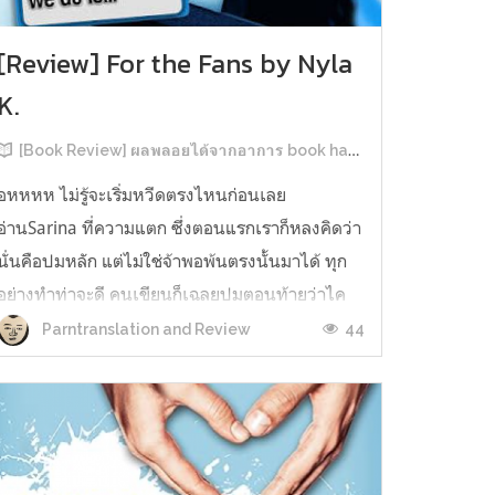
[Review] For the Fans by Nyla
K.
[Book Review] ผลพลอยได้จากอาการ book hangover หลังอ่านสารพัน MM Romance
อหหหห ไม่รู้จะเริ่มหวีดตรงไหนก่อนเลย
อ่านSarina ที่ความแตก ซึ่งตอนแรกเราก็หลงคิดว่า
นั่นคือปมหลัก แต่ไม่ใช่จ้าพอพ้นตรงนั้นมาได้ ทุก
อย่างทำท่าจะดี คนเขียนก็เฉลยปมตอนท้ายว่าไค
รันเคยเจออะไรมาในอดีตเท่านั้นแหละ คดีพลิกใน
44
Parntranslation and Review
ทันใด!!! ตรงนี้เป็นNarrative Escalation ที่ชอบ
มาก ทำให้รู้สึกเหมือนคนเขียนวางแผนไว้ตั...