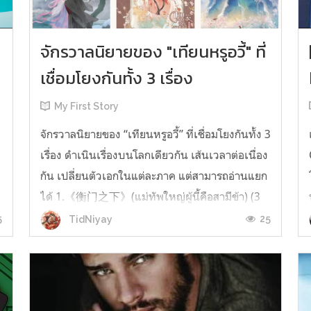
จักรวาลนิยายของ "เทียนหรูอวี้" ที่
เชื่อมโยงกันทั้ง 3 เรื่อง
My First Story
จักรวาลนิยายของ “เทียนหรูอวี้” ที่เชื่อมโยงกันทั้ง 3
เรื่อง ดำเนินเรื่องบนโลกเดียวกัน เส้นเวลาต่อเนื่อง
กัน เปลี่ยนตัวเอกในแต่ละภาค แต่สามารถอ่านแยก
ได้ 1.《衡门之下》(แม่ทัพใหญ่ผู้นี้คือสามีข้า) (3
เล่มจบ) เป็นเรื่องที่เกิดก่อน เล่าเรื่องของ ฝูถิง กับ
5
25
TidNiyay
หลี่ชีฉือ ที่ต้องแต่งงานกันก่อนจะใช้ชีวิตห่างไกล
กัน...