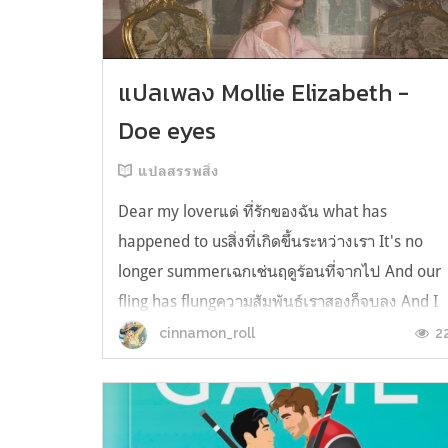
แปลเพลง Mollie Elizabeth -
Doe eyes
แปลสรรพสิ่ง
Dear my loverแด่ ที่รักของฉัน what has
happened to usสิ่งที่เกิดขึ้นระหว่างเรา It's no
longer summerเฉกเช่นฤดูร้อนที่จากไป And our
fling has flungความสัมพันธ์เราสองก็จบลง And I
still spin your recordsแต่ฉันยังเล่นเพลงโปรดขอ
2
cinnamon_roll
คุณบนแผ่นเสียงไวนิล And You still feel like
homeในใจฉัน ตัวตนคุณก็ยังอบอ...