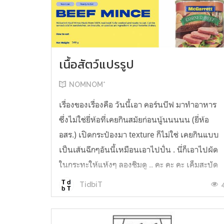
เนื้อสัตว์แปรรูป
NOMNOM*
เรื่องของเรื่องคือ วันนี้เอา คอร์นบีฟ มาทำอาหาร
ซึ่งไม่ใช่ยี่ห้อที่เคยกินสมัยก่อนนู้นนนนน (ยี่ห้อ
อสร.) เปิดกระป๋องมา texture ก็ไม่ใช่ เคยกินแบบ
เป็นเส้นฉีกๆอันนี้เหมือนเอาไปปั่น . นี่ก็เอาไปผัด
ในกระทะให้แห้งๆ ลองชิมดู .. คะ คะ คะ เค็มสะบัด
O o" ... แบบใช้โควต้ากินโซเดียมทั้งสัปดาห์
TidbiT
ต้องหาผักนึ่ง ...