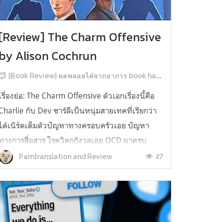
[Review] The Charm Offensive
by Alison Cochrun
[Book Review] ผลพลอยได้จากอาการ book hangover หลังอ่านสารพัน MM Romance
เรื่องย่อ: The Charm Offensive ตัวเอกเรื่องนี้คือ
Charlie กับ Dev ชาร์ลีเป็นหนุ่มสายเทคที่เรียกว่า
ได้เนิร์ดเต็มตัวปัญหาทางครอบครัวเอย ปัญหา
ทางการสื่อสาร โรควิตกกังวลเอย OCD มาครบ
เรียกได้ว่าครบองค์ประกอบความโอตะ เขาทั้งไม่
27
Parntranslation and Review
เชื่อในรักแท้ ไม่เคยมีความสัมพันธ์ในเชิงโรแมนติก
กับใคร หรืออาจเรียกว่าไม่เคยรู...