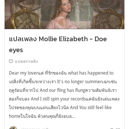
แปลเพลง Mollie Elizabeth - Doe
eyes
แปลสรรพสิ่ง
Dear my loverแด่ ที่รักของฉัน what has happened to
usสิ่งที่เกิดขึ้นระหว่างเรา It's no longer summerเฉกเช่น
ฤดูร้อนที่จากไป And our fling has flungความสัมพันธ์เรา
สองก็จบลง And I still spin your recordsแต่ฉันยังเล่นเพลง
โปรดของคุณบนแผ่นเสียงไวนิล And You still feel like
homeในใจฉัน ตัวตนคุณก็ยังอบอ...