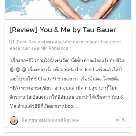
[Review] You & Me by Tau Bauer
[Book Review] ผลพลอยได้จากอาการ book hangover
หลังอ่านสารพัน MM Romance
[เรื่องย่อ+รีวิวตามใจฉัน+หวีด] นี่ดิชั้นทำอะไรลงไปกับชีวิต
😂😂😂 เรื่องของเรื่องคืออ่านRachel Reid เสร็จแล้วไฮป์
เลยไปขอให้ชี ChatGPT ช่วยแนะนำเรื่องอื่นต่อ โจทย์คือ
HEA+พระเอกธงเขียว+อ่านจบแล้วมีความสุข นางก็โยน
จักรวาล TalBauer มาให้อิฉันเลย แนะนำให้เริ่มจาก You &
Me อ่านแล้วอีนี่ก็เกิดอาการ boo...
82
Parntranslation and Review