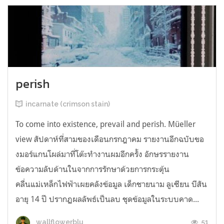
perish
incarnate (crimson stain)
To come into existence, prevail and perish. Müeller
view สัปดาห์ที่สามของเดือนกรกฎาคม รายงานอีกฉบับขอ
งมอร์แกนโผล่มาที่โต๊ะทำงานผมอีกครั้ง อักษรรายงาน
ข้อความลับด้านในจากการรักษาด้วยการกระตุ้น
คลื่นแม่เหล็กไฟฟ้าเผยคลังข้อมูล เด็กชายนาม ลูเซียน บีสัน
อายุ 14 ปี ปรากฏผลลัพธ์เป็นลบ ชุดข้อมูลในระบบคาด...
51
wallflowerblu