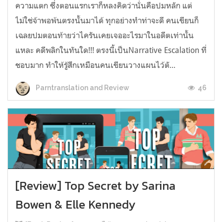
ความแตก ซึ่งตอนแรกเราก็หลงคิดว่านั่นคือปมหลัก แต่
ไม่ใช่จ้าพอพ้นตรงนั้นมาได้ ทุกอย่างทำท่าจะดี คนเขียนก็
เฉลยปมตอนท้ายว่าไครันเคยเจออะไรมาในอดีตเท่านั้น
แหละ คดีพลิกในทันใด!!! ตรงนี้เป็นNarrative Escalation ที่
ชอบมาก ทำให้รู้สึกเหมือนคนเขียนวางแผนไว้ตั...
46
Parntranslation and Review
[Review] Top Secret by Sarina
Bowen & Elle Kennedy