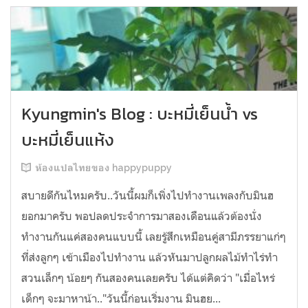
Kyungmin's Blog : บะหมี่เย็นน้ำ vs
บะหมี่เย็นแห้ง
ห้องแปลไทยของ happypuppy
สบายดีกันไหมครับ..วันนี้ผมก็เพิ่งไปทำงานเพลงกับมินฮ
ยอกมาครับ พอปลดประจำการมาสองเดือนแล้วต้องนั่ง
ทำงานกันแค่สองคนแบบนี้ เลยรู้สึกเหมือนคู่สามีภรรยาแก่ๆ
ที่ส่งลูกๆ เข้าเมืองไปทำงาน แล้วหันมาปลูกผลไม้ทำไร่ทำ
สวนเล็กๆ น้อยๆ กันสองคนเลยครับ ได้แต่คิดว่า "เมื่อไหร่
เด็กๆ จะมาหาน้า.."วันนี้ก่อนเริ่มงาน มินฮย...