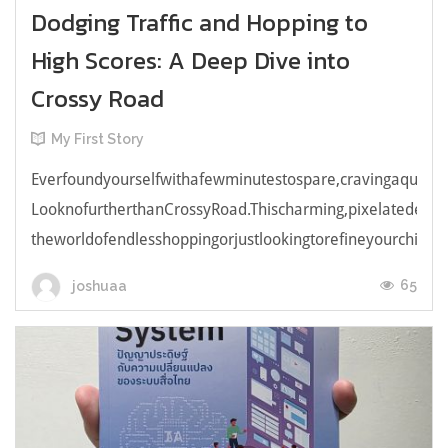
Dodging Traffic and Hopping to
High Scores: A Deep Dive into
Crossy Road
My First Story
Everfoundyourselfwithafewminutestospare,cravingaquick,e
LooknofurtherthanCrossyRoad.Thischarming,pixelatedendl
theworldofendlesshoppingorjustlookingtorefineyourchicken
65
joshuaa