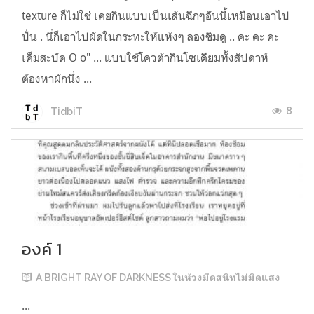
texture ก็ไม่ใช่ เคยกินแบบเป็นเส้นฉีกๆอันนี้เหมือนเอาไป
ปั่น . นี่ก็เอาไปผัดในกระทะให้แห้งๆ ลองชิมดู .. คะ คะ คะ
เค็มสะบัด O o" ... แบบใช้โควต้ากินโซเดียมทั้งสัปดาห์
ต้องหาผักนึ่ง ...
8
TidbiT
องค์ 1
A BRIGHT RAY OF DARKNESS ในห้วงมืดสนิทไม่มิดแสง
...