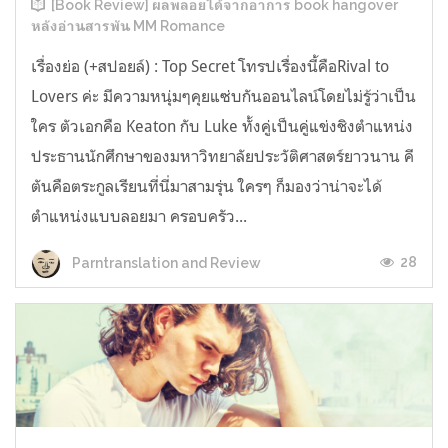
[Book Review] ผลพลอยได้จากอาการ book hangover
หลังอ่านสารพัน MM Romance
เรื่องย่อ (+สปอยล์) : Top Secret โทรปเรื่องนี้คือRival to
Lovers ค่ะ มีความหนุ่มๆคุยแซ่บกันออนไลน์โดยไม่รู้ว่าเป็น
ใคร ตัวเอกคือ Keaton กับ Luke ทั้งคู่เป็นคู่แข่งชิงตำแหน่ง
ประธานนักศึกษาของมหาวิทยาลัยประวัติศาสตร์ยาวนาน คี
ตันคือตระกูลเรียนที่นี่มาสามรุ่น ใครๆ ก็มองว่าน่าจะได้
ตำแหน่งแบบลอยมา ครอบครัว...
28
Parntranslation and Review