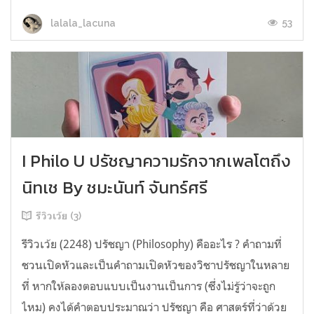
53
lalala_lacuna
I Philo U ปรัชญาความรักจากเพลโตถึง
นิทเช By ชมะนันท์ จันทร์ศรี
รีวิวเว้ย (3)
รีวิวเว้ย (2248) ปรัชญา (Philosophy) คืออะไร ? คำถามที่
ชวนเปิดหัวและเป็นคำถามเปิดหัวของวิชาปรัชญาในหลาย
ที่ หากให้ลองตอบแบบเป็นงานเป็นการ (ซึ่งไม่รู้ว่าจะถูก
ไหม) คงได้คำตอบประมาณว่า ปรัชญา คือ ศาสตร์ที่ว่าด้วย