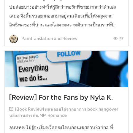
ปมด้อยบางอย่างทำให้รู้สึกว่าพ่อรักพี่ชายมากกว่าตัวเอง
เสมอ จึงดิ้นรนอยากออกมาอยู่คนเดียวเพื่อให้หลุดจาก
อิทธิพลของที่บ้าน และไล่ตามความฝันการเป็นกราฟฟิ...
37
Parntranslation and Review
[Review] For the Fans by Nyla K.
[Book Review] ผลพลอยได้จากอาการ book hangover
หลังอ่านสารพัน MM Romance
อหหหห ไม่รู้จะเริ่มหวีดตรงไหนก่อนเลยอ่านSarina ที่