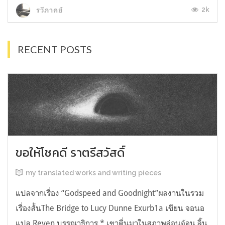
2k
รวีภาคย์
RECENT POSTS
ขอให้โชคดี ราตรีสวัสดิ์
my translated works and writing pieces
แปลจากเรื่อง “Godspeed and Goodnight”ผลงานในรวม
เรื่องสั้นThe Bridge to Lucy Dunne Exurb1a เขียน จอนอ
แปล Reven บรรณาธิการ * เขาตื่นมาในสภาพล่อนจ้อน ลิ้น