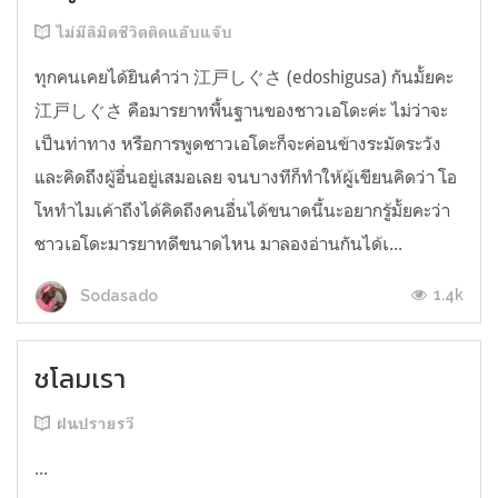
ไม่มีลิมิตชีวิตติดแอ๊บแจ๊บ
ทุกคนเคยได้ยินคำว่า 江戸しぐさ (edoshigusa) กันมั้ยคะ
江戸しぐさ คือมารยาทพื้นฐานของชาวเอโดะค่ะ ไม่ว่าจะ
เป็นท่าทาง หรือการพูดชาวเอโดะก็จะค่อนข้างระมัดระวัง
และคิดถึงผู้อื่นอยู่เสมอเลย จนบางทีก็ทำให้ผู้เขียนคิดว่า โอ
โหทำไมเค้าถึงได้คิดถึงคนอื่นได้ขนาดนี้นะอยากรู้มั้ยคะว่า
ชาวเอโดะมารยาทดีขนาดไหน มาลองอ่านกันได้เ...
1.4k
Sodasado
ชโลมเรา
ฝนปรายรวี
...