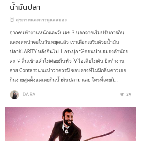
น้ำมันปลา
สุขภาพและการดูแลสมอง
จากคนทำงานหนักและวัยเลข 3 นอกจากเริ่มปรับการกิน
และงดหน้าจอในวันหยุดแล้ว เราเลือกเสริมด้วยน้ำมัน
ปลาKLARITY หลังกินไป 1 กระปุก 💡ตอนบ่ายสมองล้าน้อย
ลง 💡ตื่นเช้าแล้วไม่ค่อยมึนหัว 💡ไอเดียไม่ตัน ยิ่งทำงาน
สาย Content แนะนำว่าควรมี ชอบตรงที่ไม่มีกลิ่นคาวเลย
กินง่ายสุดตั้งแต่เคยกินน้ำมันปลามาเลย ใครที่เคยกิ...
25
DA RA