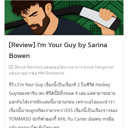
[Review] I'm Your Guy by Sarina
Bowen
[Book Review] ผลพลอยได้จากอาการ book hangover
หลังอ่านสารพัน MM Romance
รีวิว:I'm Your Guy เรื่องนี้เป็นเรื่องที่ 2 ในซีรีส์ Hockey
Guysของซารินาค่ะ ซีรีส์นี้มีทั้งหมด 4 เล่ม แต่สามารถอ่าน
แยกกันได้เราหยิบเล่มนี้มาอ่านก่อน เพราะเอไอแนะนำว่า
เรื่องนี้น่าจะถูกจริตเรามากกว่า555 เรื่องนี้เป็นเรื่องราวของ
TOMMASO นักกีฬาฮอกกี้ NHL กับ Carter มัณฑนากรมือ
ฉมัง ทอมมาโซเพิ่งโดนเทร...