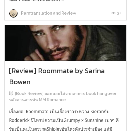
34
Parntranslation and Review
[Review] Roommate by Sarina
Bowen
[Book Review] ผลพลอยได้จากอาการ book hangover
หลังอ่านสารพัน MM Romance
เรื่องย่อ: Roommate เป็นเรื่องราวระหว่าง Kieranกับ
Rodderick มีโทรปความเป็นGrumpy x Sunshine เบาๆ คี
รันเป็นคนในตระกูลShipleyอันโด่งดังประจำเมือง แต่มี