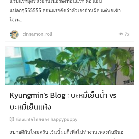
แวบแรกสุดหลังอ่านเนื้อร้องท่อนแรก คือ แอบ
แปลกๆ555555 ตอนแรกคิดว่าตัวเองอ่านผิด แต่พอเข้า
ใจเน...
73
cinnamon_roll
Kyungmin's Blog : บะหมี่เย็นน้ำ vs
บะหมี่เย็นแห้ง
ห้องแปลไทยของ happypuppy
สบายดีกันไหมครับ..วันนี้ผมก็เพิ่งไปทำงานเพลงกับมินฮ