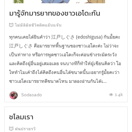
มารู้จักมารยาทของชาวเอโดะกัน
ไม่มีลิมิตชีวิตติดแอ๊บแจ๊บ
ทุกคนเคยได้ยินคำว่า 江戸しぐさ (edoshigusa) กันมั้ยคะ
江戸しぐさ คือมารยาทพื้นฐานของชาวเอโดะค่ะ ไม่ว่าจะ
เป็นท่าทาง หรือการพูดชาวเอโดะก็จะค่อนข้างระมัดระวัง
และคิดถึงผู้อื่นอยู่เสมอเลย จนบางทีก็ทำให้ผู้เขียนคิดว่า โอ
โหทำไมเค้าถึงได้คิดถึงคนอื่นได้ขนาดนี้นะอยากรู้มั้ยคะว่า
ชาวเอโดะมารยาทดีขนาดไหน มาลองอ่านกันได้เ...
1.4k
Sodasado
ชโลมเรา
ฝนปรายรวี