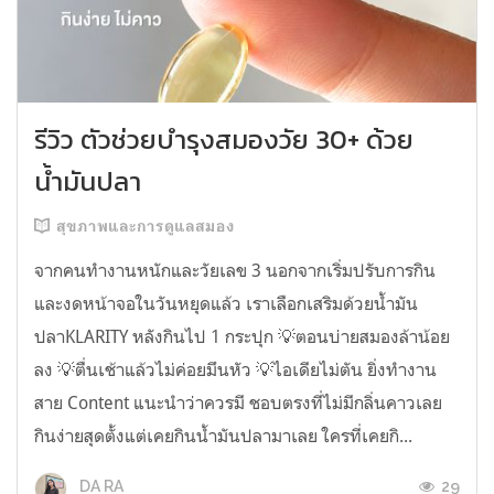
รีวิว ตัวช่วยบำรุงสมองวัย 30+ ด้วย
น้ำมันปลา
สุขภาพและการดูแลสมอง
จากคนทำงานหนักและวัยเลข 3 นอกจากเริ่มปรับการกิน
และงดหน้าจอในวันหยุดแล้ว เราเลือกเสริมด้วยน้ำมัน
ปลาKLARITY หลังกินไป 1 กระปุก 💡ตอนบ่ายสมองล้าน้อย
ลง 💡ตื่นเช้าแล้วไม่ค่อยมึนหัว 💡ไอเดียไม่ตัน ยิ่งทำงาน
สาย Content แนะนำว่าควรมี ชอบตรงที่ไม่มีกลิ่นคาวเลย
กินง่ายสุดตั้งแต่เคยกินน้ำมันปลามาเลย ใครที่เคยกิ...
29
DA RA