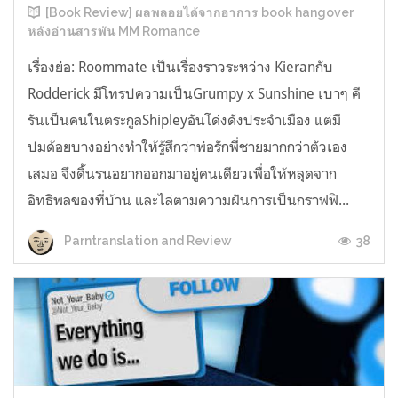
[Book Review] ผลพลอยได้จากอาการ book hangover
หลังอ่านสารพัน MM Romance
เรื่องย่อ: Roommate เป็นเรื่องราวระหว่าง Kieranกับ
Rodderick มีโทรปความเป็นGrumpy x Sunshine เบาๆ คี
รันเป็นคนในตระกูลShipleyอันโด่งดังประจำเมือง แต่มี
ปมด้อยบางอย่างทำให้รู้สึกว่าพ่อรักพี่ชายมากกว่าตัวเอง
เสมอ จึงดิ้นรนอยากออกมาอยู่คนเดียวเพื่อให้หลุดจาก
อิทธิพลของที่บ้าน และไล่ตามความฝันการเป็นกราฟฟิ...
38
Parntranslation and Review