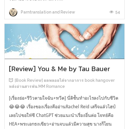
54
Parntranslation and Review
[Review] You & Me by Tau Bauer
[Book Review] ผลพลอยได้จากอาการ book hangover
หลังอ่านสารพัน MM Romance
[เรื่องย่อ+รีวิวตามใจฉัน+หวีด] นี่ดิชั้นทำอะไรลงไปกับชีวิต
😂😂😂 เรื่องของเรื่องคืออ่านRachel Reid เสร็จแล้วไฮป์
เลยไปขอให้ชี ChatGPT ช่วยแนะนำเรื่องอื่นต่อ โจทย์คือ
HEA+พระเอกธงเขียว+อ่านจบแล้วมีความสุข นางก็โยน