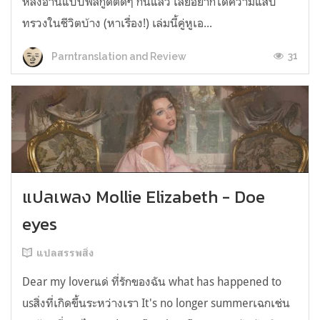
หลังอ่านแบบฟีลกู้ดติดๆ กันแล้ว เลยอยากได้ความแสบ
ทรวงในชีวิตบ้าง (หาเรื่อง!) เล่มนี้คู่หูเอ...
31
Parntranslation and Review
แปลเพลง Mollie Elizabeth - Doe
eyes
แปลสรรพสิ่ง
Dear my loverแด่ ที่รักของฉัน what has happened to
usสิ่งที่เกิดขึ้นระหว่างเรา It's no longer summerเฉกเช่น