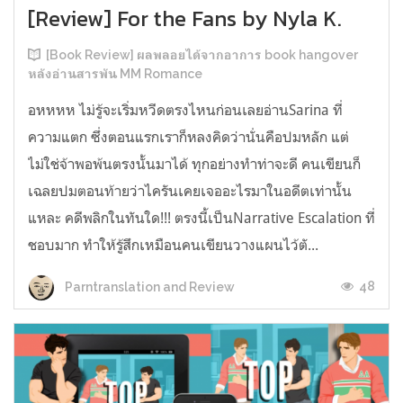
[Review] For the Fans by Nyla K.
[Book Review] ผลพลอยได้จากอาการ book hangover
หลังอ่านสารพัน MM Romance
อหหหห ไม่รู้จะเริ่มหวีดตรงไหนก่อนเลยอ่านSarina ที่
ความแตก ซึ่งตอนแรกเราก็หลงคิดว่านั่นคือปมหลัก แต่
ไม่ใช่จ้าพอพ้นตรงนั้นมาได้ ทุกอย่างทำท่าจะดี คนเขียนก็
เฉลยปมตอนท้ายว่าไครันเคยเจออะไรมาในอดีตเท่านั้น
แหละ คดีพลิกในทันใด!!! ตรงนี้เป็นNarrative Escalation ที่
ชอบมาก ทำให้รู้สึกเหมือนคนเขียนวางแผนไว้ตั...
48
Parntranslation and Review