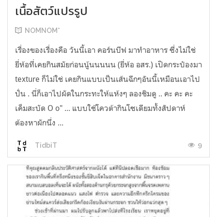
เนื้อสัตว์แปรรูป
NOMNOM*
เรื่องของเรื่องคือ วันนี้เอา คอร์นบีฟ มาทำอาหาร ซึ่งไม่ใช่
ยี่ห้อที่เคยกินสมัยก่อนนู้นนนนน (ยี่ห้อ อสร.) เปิดกระป๋องมา
texture ก็ไม่ใช่ เคยกินแบบเป็นเส้นฉีกๆอันนี้เหมือนเอาไป
ปั่น . นี่ก็เอาไปผัดในกระทะให้แห้งๆ ลองชิมดู .. คะ คะ คะ
เค็มสะบัด O o" ... แบบใช้โควต้ากินโซเดียมทั้งสัปดาห์
ต้องหาผักนึ่ง ...
9
TidbiT