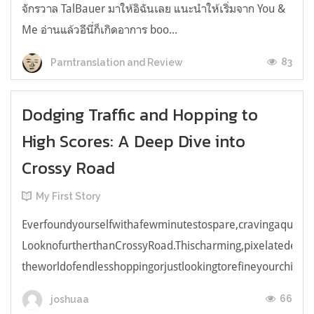
จักรวาล TalBauer มาให้อิฉันเลย แนะนำให้เริ่มจาก You &
Me อ่านแล้วอีนี่ก็เกิดอาการ boo...
83
Parntranslation and Review
Dodging Traffic and Hopping to
High Scores: A Deep Dive into
Crossy Road
My First Story
Everfoundyourselfwithafewminutestospare,cravingaquick,e
LooknofurtherthanCrossyRoad.Thischarming,pixelatedendl
theworldofendlesshoppingorjustlookingtorefineyourchicken
66
joshuaa