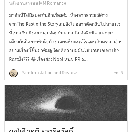
หลังอ่านสารพัน MM Romance
มาต่อที่TalBauerกันอีกเรื่องค่ะ เนื่องจากอารมณ์ค้าง
จากThe Rest ofthe Storyเลยยังไม่อยากตัดกลับไปหาแนว
ที่เบาเกิน ยังอยากจมจ่อมกับความTalต่ออีกนิด แต่ขณะ
เดียวกันก็อยากพักใจบ้าง เลยหยิบแนวโรแมนติกดราม่าจ๋าๆ
อย่างเรื่องนี้ขึ้นมาชิมดู โดยคิดว่าปมมันไม่น่าหนักเท่าThe
Restมั้ง??? 😂เรื่องย่อ: Noël หนุ่ม PR จ...
6
Parntranslation and Review
ขอให้โชคดี ราตรีสวัสดิ์