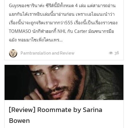
Guysของซารินาค่ะ ซีรีส์นี้มีทั้งหมด 4 เล่ม แต่สามารถอ่าน
แยกกันได้เราหยิบเล่มนี้มาอ่านก่อน เพราะเอไอแนะนำว่า
เรื่องนี้น่าจะถูกจริตเรามากกว่า555 เรื่องนี้เป็นเรื่องราวของ
TOMMASO นักกีฬาฮอกกี้ NHL กับ Carter มัณฑนากรมือ
ฉมัง ทอมมาโซเพิ่งโดนเทร...
36
Parntranslation and Review
[Review] Roommate by Sarina
Bowen