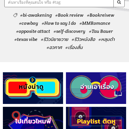
#bi-awakening
#Book review
#Bookreivew
#cowboy
#How to say I do
#MMRomance
#opposite attact
#self-discovery
#Tau Bauer
#texas vibe
#รีวิวนิยายวาย
#รีวิวหนังสือ
#หลุมดำ
#อวกาศ
#เรื่องสั้น