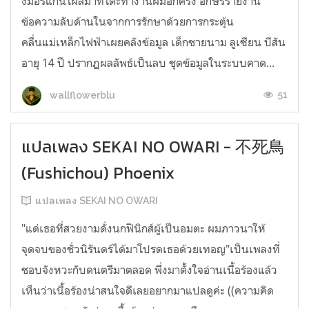
งมอร์แกนโผล่มาที่โต๊ะทำงานผมอีกครั้ง อักษรรายงาน
ข้อความลับด้านในจากการรักษาด้วยการกระตุ้น
คลื่นแม่เหล็กไฟฟ้าเผยคลังข้อมูล เด็กชายนาม ลูเซียน บีสัน
อายุ 14 ปี ปรากฏผลลัพธ์เป็นลบ ชุดข้อมูลในระบบคาด...
51
wallflowerblu
แปลเพลง SEKAI NO OWARI - 不死鳥
(Fushichou) Phoenix
แปลเพลง SEKAI NO OWARI
"แด่เธอที่สวยงามดั่งนกฟินิกส์ผู้เป็นอมตะ ผมภาวนาให้
จุดจบของชั่วนิรันดร์ได้มาโปรดเธอด้วยเทอญ"เป็นเพลงที่
ชอบจังหวะกับดนตรีมาตลอด พึ่งมาตั้งใจอ่านเนื้อร้องแล้ว
เห็นว่าเนื้อร้องน่าสนใจดีเลยอยากมาแปลดูค่ะ ((ความคิด