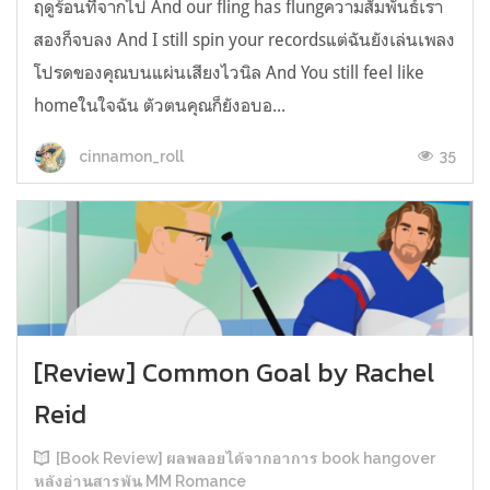
ฤดูร้อนที่จากไป And our fling has flungความสัมพันธ์เรา
สองก็จบลง And I still spin your recordsแต่ฉันยังเล่นเพลง
โปรดของคุณบนแผ่นเสียงไวนิล And You still feel like
homeในใจฉัน ตัวตนคุณก็ยังอบอ...
35
cinnamon_roll
[Review] Common Goal by Rachel
Reid
[Book Review] ผลพลอยได้จากอาการ book hangover
หลังอ่านสารพัน MM Romance