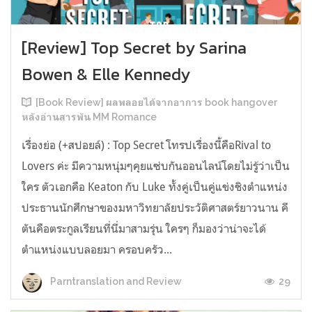
[Review] Top Secret by Sarina
Bowen & Elle Kennedy
[Book Review] ผลพลอยได้จากอาการ book hangover
หลังอ่านสารพัน MM Romance
เรื่องย่อ (+สปอยล์) : Top Secret โทรปเรื่องนี้คือRival to
Lovers ค่ะ มีความหนุ่มๆคุยแซ่บกันออนไลน์โดยไม่รู้ว่าเป็น
ใคร ตัวเอกคือ Keaton กับ Luke ทั้งคู่เป็นคู่แข่งชิงตำแหน่ง
ประธานนักศึกษาของมหาวิทยาลัยประวัติศาสตร์ยาวนาน คี
ตันคือตระกูลเรียนที่นี่มาสามรุ่น ใครๆ ก็มองว่าน่าจะได้
ตำแหน่งแบบลอยมา ครอบครัว...
29
Parntranslation and Review