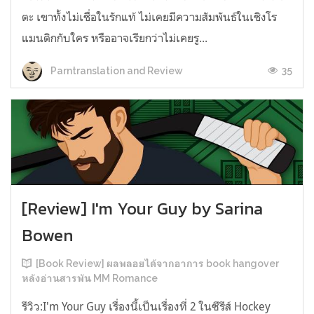
ตะ เขาทั้งไม่เชื่อในรักแท้ ไม่เคยมีความสัมพันธ์ในเชิงโร
แมนติกกับใคร หรืออาจเรียกว่าไม่เคยรู...
35
Parntranslation and Review
[Review] I'm Your Guy by Sarina
Bowen
[Book Review] ผลพลอยได้จากอาการ book hangover
หลังอ่านสารพัน MM Romance
รีวิว:I'm Your Guy เรื่องนี้เป็นเรื่องที่ 2 ในซีรีส์ Hockey