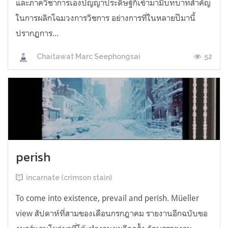
และภาควิชาการเองปัญญาประดิษฐ์ก็เข้ามามีบทบาทสำคัญ
ในการผลิกโฉมวงการวิชการ อย่างการที่ในหลายปีมานี้
ปรากฏการ...
52
Chaitawat Marc Seephongsai
perish
incarnate (crimson stain)
To come into existence, prevail and perish. Müeller
view สัปดาห์ที่สามของเดือนกรกฎาคม รายงานอีกฉบับขอ