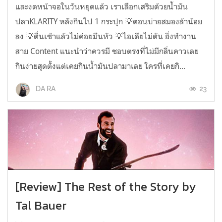
และงดหน้าจอในวันหยุดแล้ว เราเลือกเสริมด้วยน้ำมัน
ปลาKLARITY หลังกินไป 1 กระปุก 💡ตอนบ่ายสมองล้าน้อย
ลง 💡ตื่นเช้าแล้วไม่ค่อยมึนหัว 💡ไอเดียไม่ตัน ยิ่งทำงาน
สาย Content แนะนำว่าควรมี ชอบตรงที่ไม่มีกลิ่นคาวเลย
กินง่ายสุดตั้งแต่เคยกินน้ำมันปลามาเลย ใครที่เคยกิ...
23
DA RA
[Review] The Rest of the Story by
Tal Bauer