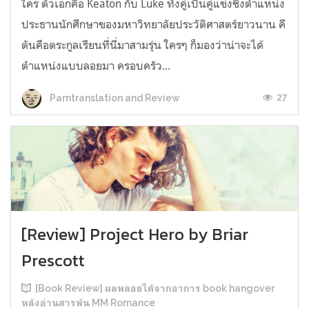
ใคร ตัวเอกคือ Keaton กับ Luke ทั้งคู่เป็นคู่แข่งชิงตำแหน่ง
ประธานนักศึกษาของมหาวิทยาลัยประวัติศาสตร์ยาวนาน คี
ตันคือตระกูลเรียนที่นี่มาสามรุ่น ใครๆ ก็มองว่าน่าจะได้
ตำแหน่งแบบลอยมา ครอบครัว...
27
Parntranslation and Review
[Review] Project Hero by Briar
Prescott
[Book Review] ผลพลอยได้จากอาการ book hangover
หลังอ่านสารพัน MM Romance