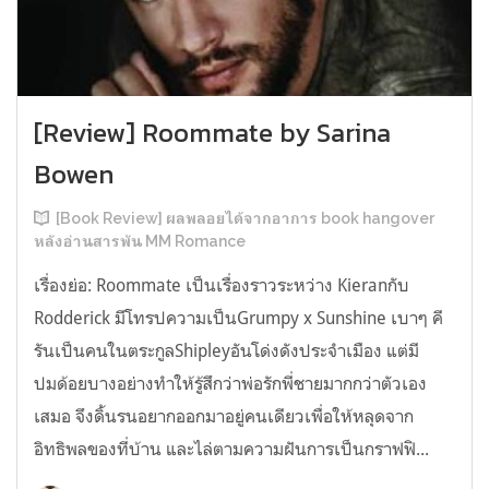
[Review] Roommate by Sarina
Bowen
[Book Review] ผลพลอยได้จากอาการ book hangover
หลังอ่านสารพัน MM Romance
เรื่องย่อ: Roommate เป็นเรื่องราวระหว่าง Kieranกับ
Rodderick มีโทรปความเป็นGrumpy x Sunshine เบาๆ คี
รันเป็นคนในตระกูลShipleyอันโด่งดังประจำเมือง แต่มี
ปมด้อยบางอย่างทำให้รู้สึกว่าพ่อรักพี่ชายมากกว่าตัวเอง
เสมอ จึงดิ้นรนอยากออกมาอยู่คนเดียวเพื่อให้หลุดจาก
อิทธิพลของที่บ้าน และไล่ตามความฝันการเป็นกราฟฟิ...