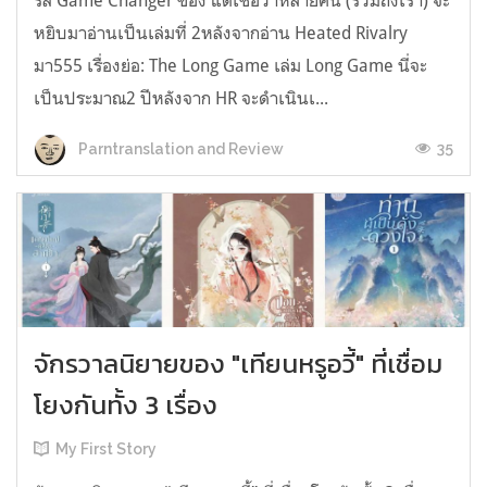
รีส์ Game Changer ของ แต่เชื่อว่าหลายคน (รวมถึงเรา) จะ
หยิบมาอ่านเป็นเล่มที่ 2หลังจากอ่าน Heated Rivalry
มา555 เรื่องย่อ: The Long Game เล่ม Long Game นี่จะ
เป็นประมาณ2 ปีหลังจาก HR จะดำเนินเ...
35
Parntranslation and Review
จักรวาลนิยายของ "เทียนหรูอวี้" ที่เชื่อม
โยงกันทั้ง 3 เรื่อง
My First Story