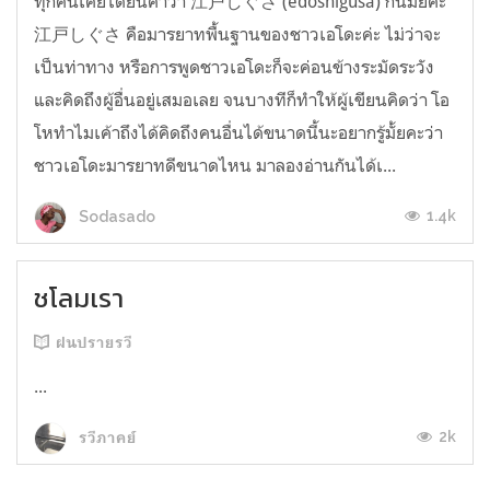
ทุกคนเคยได้ยินคำว่า 江戸しぐさ (edoshigusa) กันมั้ยคะ
江戸しぐさ คือมารยาทพื้นฐานของชาวเอโดะค่ะ ไม่ว่าจะ
เป็นท่าทาง หรือการพูดชาวเอโดะก็จะค่อนข้างระมัดระวัง
และคิดถึงผู้อื่นอยู่เสมอเลย จนบางทีก็ทำให้ผู้เขียนคิดว่า โอ
โหทำไมเค้าถึงได้คิดถึงคนอื่นได้ขนาดนี้นะอยากรู้มั้ยคะว่า
ชาวเอโดะมารยาทดีขนาดไหน มาลองอ่านกันได้เ...
1.4k
Sodasado
ชโลมเรา
ฝนปรายรวี
...
2k
รวีภาคย์