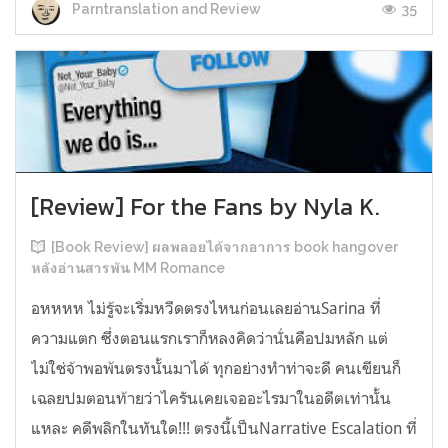
35
Parntranslation and Review
[Review] For the Fans by Nyla K.
[Book Review] ผลพลอยได้จากอาการ book hangover
หลังอ่านสารพัน MM Romance
อหหหห ไม่รู้จะเริ่มหวีดตรงไหนก่อนเลยอ่านSarina ที่
ความแตก ซึ่งตอนแรกเราก็หลงคิดว่านั่นคือปมหลัก แต่
ไม่ใช่จ้าพอพ้นตรงนั้นมาได้ ทุกอย่างทำท่าจะดี คนเขียนก็
เฉลยปมตอนท้ายว่าไครันเคยเจออะไรมาในอดีตเท่านั้น
แหละ คดีพลิกในทันใด!!! ตรงนี้เป็นNarrative Escalation ที่