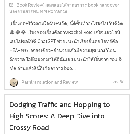
[Book Review] ผลพลอยได้จากอาการ book hangover
หลังอ่านสารพัน MM Romance
[เรื่องย่อ+รีวิวตามใจฉัน+หวีด] นี่ดิชั้นทำอะไรลงไปกับชีวิต
😂😂😂 เรื่องของเรื่องคืออ่านRachel Reid เสร็จแล้วไฮป์
เลยไปขอให้ชี ChatGPT ช่วยแนะนำเรื่องอื่นต่อ โจทย์คือ
HEA+พระเอกธงเขียว+อ่านจบแล้วมีความสุข นางก็โยน
จักรวาล TalBauer มาให้อิฉันเลย แนะนำให้เริ่มจาก You &
Me อ่านแล้วอีนี่ก็เกิดอาการ boo...
80
Parntranslation and Review
Dodging Traffic and Hopping to
High Scores: A Deep Dive into
Crossy Road