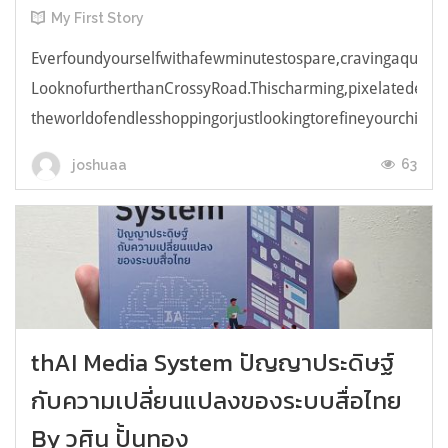
My First Story
Everfoundyourselfwithafewminutestospare,cravingaquick,e
LooknofurtherthanCrossyRoad.Thischarming,pixelatedendl
theworldofendlesshoppingorjustlookingtorefineyourchicken
63
joshuaa
thAI Media System ปัญญาประดิษฐ์
กับความเปลี่ยนแปลงของระบบสื่อไทย
By วศิน ปั้นทอง