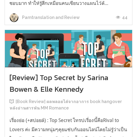
ชอบมาก ทำให้รู้สึกเหมือนคนเขียนวางแผนไว้ตั...
44
Parntranslation and Review
[Review] Top Secret by Sarina
Bowen & Elle Kennedy
[Book Review] ผลพลอยได้จากอาการ book hangover
หลังอ่านสารพัน MM Romance
เรื่องย่อ (+สปอยล์) : Top Secret โทรปเรื่องนี้คือRival to
Lovers ค่ะ มีความหนุ่มๆคุยแซ่บกันออนไลน์โดยไม่รู้ว่าเป็น