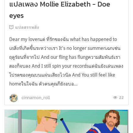
แปลเพลง Mollie Elizabeth - Doe
eyes
แปลสรรพสิ่ง
Dear my loverแด่ ที่รักของฉัน what has happened to
usสิ่งที่เกิดขึ้นระหว่างเรา It's no longer summerเฉกเช่น
ฤดูร้อนที่จากไป And our fling has flungความสัมพันธ์เรา
สองก็จบลง And I still spin your recordsแต่ฉันยังเล่นเพลง
โปรดของคุณบนแผ่นเสียงไวนิล And You still feel like
homeในใจฉัน ตัวตนคุณก็ยังอบอ...
22
cinnamon_roll