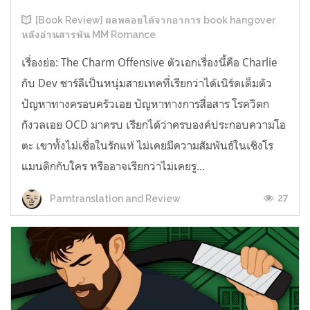
[Book Review] ผลพลอยได้จากอาการ book hangover
หลังอ่านสารพัน MM Romance
เรื่องย่อ: The Charm Offensive ตัวเอกเรื่องนี้คือ Charlie
กับ Dev ชาร์ลีเป็นหนุ่มสายเทคที่เรียกว่าได้เนิร์ดเต็มตัว
ปัญหาทางครอบครัวเอย ปัญหาทางการสื่อสาร โรควิตก
กังวลเอย OCD มาครบ เรียกได้ว่าครบองค์ประกอบความโอ
ตะ เขาทั้งไม่เชื่อในรักแท้ ไม่เคยมีความสัมพันธ์ในเชิงโร
แมนติกกับใคร หรืออาจเรียกว่าไม่เคยรู...
27
Parntranslation and Review