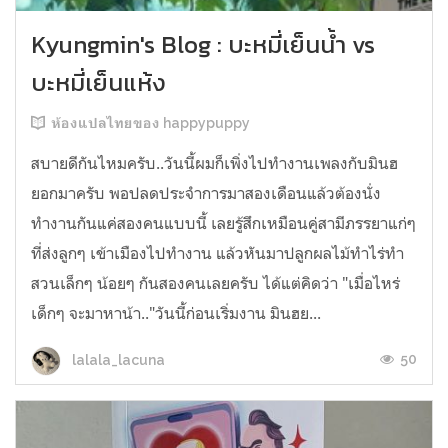
Kyungmin's Blog : บะหมี่เย็นน้ำ vs
บะหมี่เย็นแห้ง
ห้องแปลไทยของ happypuppy
สบายดีกันไหมครับ..วันนี้ผมก็เพิ่งไปทำงานเพลงกับมินฮ
ยอกมาครับ พอปลดประจำการมาสองเดือนแล้วต้องนั่ง
ทำงานกันแค่สองคนแบบนี้ เลยรู้สึกเหมือนคู่สามีภรรยาแก่ๆ
ที่ส่งลูกๆ เข้าเมืองไปทำงาน แล้วหันมาปลูกผลไม้ทำไร่ทำ
สวนเล็กๆ น้อยๆ กันสองคนเลยครับ ได้แต่คิดว่า "เมื่อไหร่
เด็กๆ จะมาหาน้า.."วันนี้ก่อนเริ่มงาน มินฮย...
50
lalala_lacuna