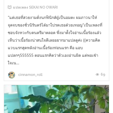
แปลเพลง SEKAI NO OWARI
"แด่เธอที่สวยงามดั่งนกฟินิกส์ผู้เป็นอมตะ ผมภาวนาให้
จุดจบของชั่วนิรันดร์ได้มาโปรดเธอด้วยเทอญ"เป็นเพลงที่
ชอบจังหวะกับดนตรีมาตลอด พึ่งมาตั้งใจอ่านเนื้อร้องแล้ว
เห็นว่าเนื้อร้องน่าสนใจดีเลยอยากมาแปลดูค่ะ ((ความคิด
แวบแรกสุดหลังอ่านเนื้อร้องท่อนแรก คือ แอบ
แปลกๆ555555 ตอนแรกคิดว่าตัวเองอ่านผิด แต่พอเข้า
ใจเน...
69
cinnamon_roll