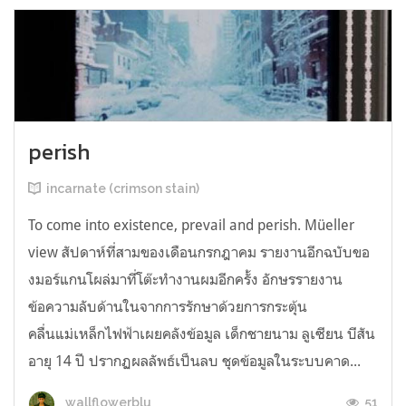
perish
incarnate (crimson stain)
To come into existence, prevail and perish. Müeller
view สัปดาห์ที่สามของเดือนกรกฎาคม รายงานอีกฉบับขอ
งมอร์แกนโผล่มาที่โต๊ะทำงานผมอีกครั้ง อักษรรายงาน
ข้อความลับด้านในจากการรักษาด้วยการกระตุ้น
คลื่นแม่เหล็กไฟฟ้าเผยคลังข้อมูล เด็กชายนาม ลูเซียน บีสัน
อายุ 14 ปี ปรากฏผลลัพธ์เป็นลบ ชุดข้อมูลในระบบคาด...
51
wallflowerblu