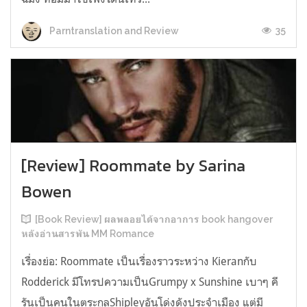
35
Parntranslation and Review
[Review] Roommate by Sarina
Bowen
[Book Review] ผลพลอยได้จากอาการ book hangover
หลังอ่านสารพัน MM Romance
เรื่องย่อ: Roommate เป็นเรื่องราวระหว่าง Kieranกับ
Rodderick มีโทรปความเป็นGrumpy x Sunshine เบาๆ คี
รันเป็นคนในตระกูลShipleyอันโด่งดังประจำเมือง แต่มี