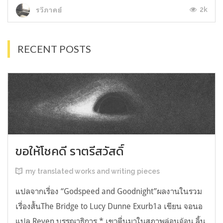
2k
รวีภาคย์
RECENT POSTS
ขอให้โชคดี ราตรีสวัสดิ์
my translated works and writing pieces
แปลจากเรื่อง “Godspeed and Goodnight”ผลงานในรวม
เรื่องสั้นThe Bridge to Lucy Dunne Exurb1a เขียน จอนอ
แปล Reven บรรณาธิการ * เขาตื่นมาในสภาพล่อนจ้อน ลิ้น