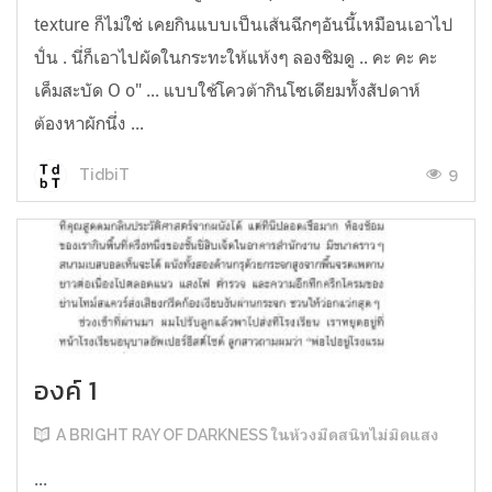
texture ก็ไม่ใช่ เคยกินแบบเป็นเส้นฉีกๆอันนี้เหมือนเอาไป
ปั่น . นี่ก็เอาไปผัดในกระทะให้แห้งๆ ลองชิมดู .. คะ คะ คะ
เค็มสะบัด O o" ... แบบใช้โควต้ากินโซเดียมทั้งสัปดาห์
ต้องหาผักนึ่ง ...
9
TidbiT
องค์ 1
A BRIGHT RAY OF DARKNESS ในห้วงมืดสนิทไม่มิดแสง
...