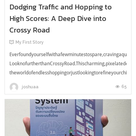
Dodging Traffic and Hopping to
High Scores: A Deep Dive into
Crossy Road
My First Story
Everfoundyourselfwithafewminutestospare,cravingaquick,e
LooknofurtherthanCrossyRoad.Thischarming,pixelatedendl
theworldofendlesshoppingorjustlookingtorefineyourchicken
65
joshuaa