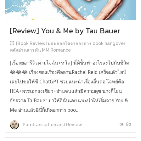
[Review] You & Me by Tau Bauer
[Book Review] ผลพลอยได้จากอาการ book hangover
หลังอ่านสารพัน MM Romance
[เรื่องย่อ+รีวิวตามใจฉัน+หวีด] นี่ดิชั้นทำอะไรลงไปกับชีวิต
😂😂😂 เรื่องของเรื่องคืออ่านRachel Reid เสร็จแล้วไฮป์
เลยไปขอให้ชี ChatGPT ช่วยแนะนำเรื่องอื่นต่อ โจทย์คือ
HEA+พระเอกธงเขียว+อ่านจบแล้วมีความสุข นางก็โยน
จักรวาล TalBauer มาให้อิฉันเลย แนะนำให้เริ่มจาก You &
Me อ่านแล้วอีนี่ก็เกิดอาการ boo...
82
Parntranslation and Review