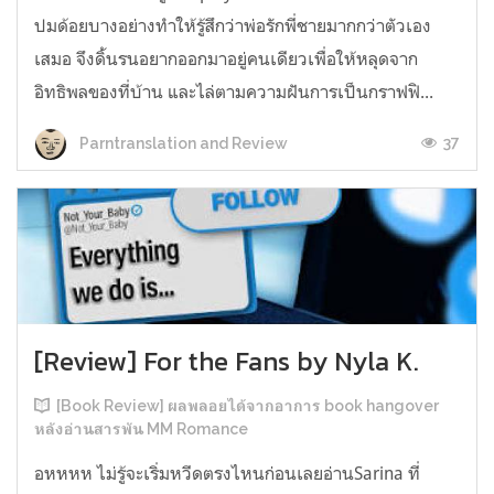
ปมด้อยบางอย่างทำให้รู้สึกว่าพ่อรักพี่ชายมากกว่าตัวเอง
เสมอ จึงดิ้นรนอยากออกมาอยู่คนเดียวเพื่อให้หลุดจาก
อิทธิพลของที่บ้าน และไล่ตามความฝันการเป็นกราฟฟิ...
37
Parntranslation and Review
[Review] For the Fans by Nyla K.
[Book Review] ผลพลอยได้จากอาการ book hangover
หลังอ่านสารพัน MM Romance
อหหหห ไม่รู้จะเริ่มหวีดตรงไหนก่อนเลยอ่านSarina ที่