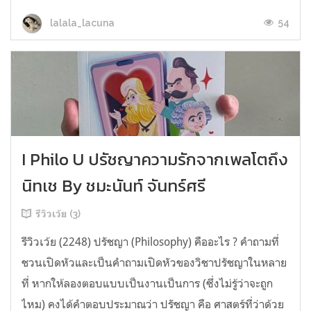
54
lalala_lacuna
I Philo U ปรัชญาความรักจากเพลโตถึง
นิทเช By ชมะนันท์ จันทร์ศรี
รีวิวเว้ย (3)
รีวิวเว้ย (2248) ปรัชญา (Philosophy) คืออะไร ? คำถามที่
ชวนเปิดหัวและเป็นคำถามเปิดหัวของวิชาปรัชญาในหลาย
ที่ หากให้ลองตอบแบบเป็นงานเป็นการ (ซึ่งไม่รู้ว่าจะถูก
ไหม) คงได้คำตอบประมาณว่า ปรัชญา คือ ศาสตร์ที่ว่าด้วย