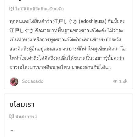
ไม่มีลิมิตชีวิตติดแอ๊บแจ๊บ
ทุกคนเคยได้ยินคำว่า 江戸しぐさ (edoshigusa) กันมั้ยคะ
江戸しぐさ คือมารยาทพื้นฐานของชาวเอโดะค่ะ ไม่ว่าจะ
เป็นท่าทาง หรือการพูดชาวเอโดะก็จะค่อนข้างระมัดระวัง
และคิดถึงผู้อื่นอยู่เสมอเลย จนบางทีก็ทำให้ผู้เขียนคิดว่า โอ
โหทำไมเค้าถึงได้คิดถึงคนอื่นได้ขนาดนี้นะอยากรู้มั้ยคะว่า
ชาวเอโดะมารยาทดีขนาดไหน มาลองอ่านกันได้เ...
1.4k
Sodasado
ชโลมเรา
ฝนปรายรวี
...