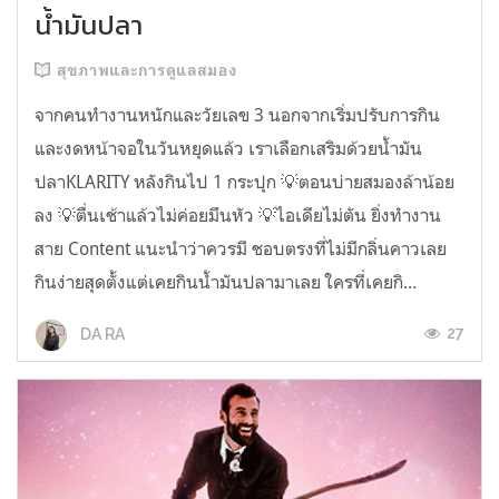
น้ำมันปลา
สุขภาพและการดูแลสมอง
จากคนทำงานหนักและวัยเลข 3 นอกจากเริ่มปรับการกิน
และงดหน้าจอในวันหยุดแล้ว เราเลือกเสริมด้วยน้ำมัน
ปลาKLARITY หลังกินไป 1 กระปุก 💡ตอนบ่ายสมองล้าน้อย
ลง 💡ตื่นเช้าแล้วไม่ค่อยมึนหัว 💡ไอเดียไม่ตัน ยิ่งทำงาน
สาย Content แนะนำว่าควรมี ชอบตรงที่ไม่มีกลิ่นคาวเลย
กินง่ายสุดตั้งแต่เคยกินน้ำมันปลามาเลย ใครที่เคยกิ...
27
DA RA