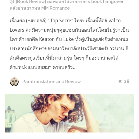
[Book Review] ผลพลอยได้จากอาการ book hangover
หลังอ่านสารพัน MM Romance
เรื่องย่อ (+สปอยล์) : Top Secret โทรปเรื่องนี้คือRival to
Lovers ค่ะ มีความหนุ่มๆคุยแซ่บกันออนไลน์โดยไม่รู้ว่าเป็น
ใคร ตัวเอกคือ Keaton กับ Luke ทั้งคู่เป็นคู่แข่งชิงตำแหน่ง
ประธานนักศึกษาของมหาวิทยาลัยประวัติศาสตร์ยาวนาน คี
ตันคือตระกูลเรียนที่นี่มาสามรุ่น ใครๆ ก็มองว่าน่าจะได้
ตำแหน่งแบบลอยมา ครอบครัว...
28
Parntranslation and Review