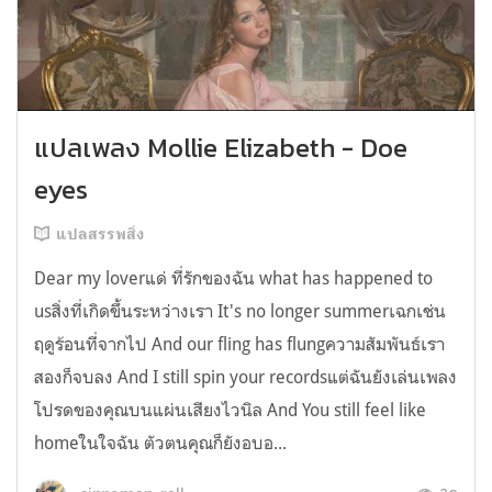
แปลเพลง Mollie Elizabeth - Doe
eyes
แปลสรรพสิ่ง
Dear my loverแด่ ที่รักของฉัน what has happened to
usสิ่งที่เกิดขึ้นระหว่างเรา It's no longer summerเฉกเช่น
ฤดูร้อนที่จากไป And our fling has flungความสัมพันธ์เรา
สองก็จบลง And I still spin your recordsแต่ฉันยังเล่นเพลง
โปรดของคุณบนแผ่นเสียงไวนิล And You still feel like
homeในใจฉัน ตัวตนคุณก็ยังอบอ...