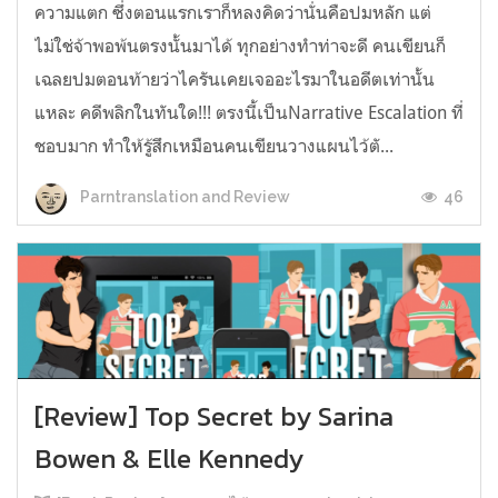
ความแตก ซึ่งตอนแรกเราก็หลงคิดว่านั่นคือปมหลัก แต่
ไม่ใช่จ้าพอพ้นตรงนั้นมาได้ ทุกอย่างทำท่าจะดี คนเขียนก็
เฉลยปมตอนท้ายว่าไครันเคยเจออะไรมาในอดีตเท่านั้น
แหละ คดีพลิกในทันใด!!! ตรงนี้เป็นNarrative Escalation ที่
ชอบมาก ทำให้รู้สึกเหมือนคนเขียนวางแผนไว้ตั...
46
Parntranslation and Review
[Review] Top Secret by Sarina
Bowen & Elle Kennedy