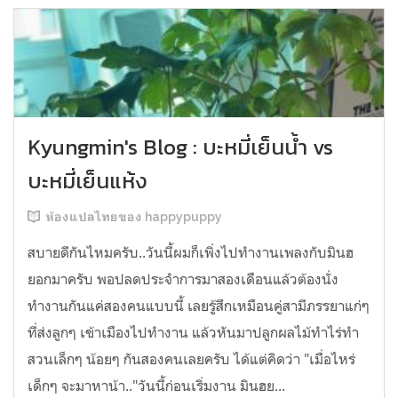
Kyungmin's Blog : บะหมี่เย็นน้ำ vs
บะหมี่เย็นแห้ง
ห้องแปลไทยของ happypuppy
สบายดีกันไหมครับ..วันนี้ผมก็เพิ่งไปทำงานเพลงกับมินฮ
ยอกมาครับ พอปลดประจำการมาสองเดือนแล้วต้องนั่ง
ทำงานกันแค่สองคนแบบนี้ เลยรู้สึกเหมือนคู่สามีภรรยาแก่ๆ
ที่ส่งลูกๆ เข้าเมืองไปทำงาน แล้วหันมาปลูกผลไม้ทำไร่ทำ
สวนเล็กๆ น้อยๆ กันสองคนเลยครับ ได้แต่คิดว่า "เมื่อไหร่
เด็กๆ จะมาหาน้า.."วันนี้ก่อนเริ่มงาน มินฮย...