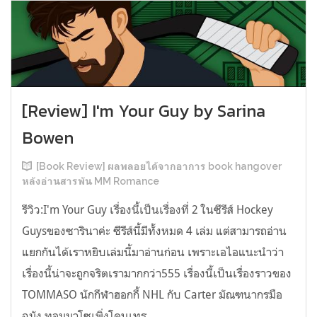
[Review] I'm Your Guy by Sarina
Bowen
[Book Review] ผลพลอยได้จากอาการ book hangover
หลังอ่านสารพัน MM Romance
รีวิว:I'm Your Guy เรื่องนี้เป็นเรื่องที่ 2 ในซีรีส์ Hockey
Guysของซารินาค่ะ ซีรีส์นี้มีทั้งหมด 4 เล่ม แต่สามารถอ่าน
แยกกันได้เราหยิบเล่มนี้มาอ่านก่อน เพราะเอไอแนะนำว่า
เรื่องนี้น่าจะถูกจริตเรามากกว่า555 เรื่องนี้เป็นเรื่องราวของ
TOMMASO นักกีฬาฮอกกี้ NHL กับ Carter มัณฑนากรมือ
ฉมัง ทอมมาโซเพิ่งโดนเทร...