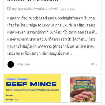
my translated works and writing pieces
แปลจากเรื่อง “Godspeed and Goodnight”ผลงานในรวม
เรื่องสั้นThe Bridge to Lucy Dunne Exurb1a เขียน จอนอ
แปล Reven บรรณาธิการ * เขาตื่นมาในสภาพล่อนจ้อน ลิ้น
แห้งติดเพดานปาก แล้วเขาก็คิดว่า เราเป็นใครกันนะ มีท่อ
และสายไฟอยู่ในตัว เกิดความรู้สึกอยากฉี่ และแม้ตัวเขาจะ
เหยียดตรง ก็มีแต่ความมืดมิดอยู่เบื้องหน้...
4
rchyuan