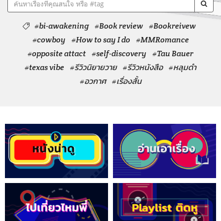
#bi-awakening
#Book review
#Bookreivew
#cowboy
#How to say I do
#MMRomance
#opposite attact
#self-discovery
#Tau Bauer
#texas vibe
#รีวิวนิยายวาย
#รีวิวหนังสือ
#หลุมดำ
#อวกาศ
#เรื่องสั้น