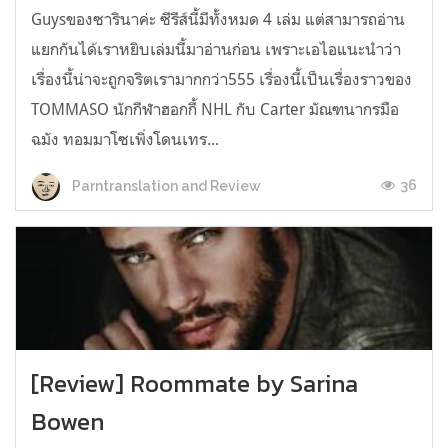
Guysของซารินาค่ะ ซีรีส์นี้มีทั้งหมด 4 เล่ม แต่สามารถอ่าน
แยกกันได้เราหยิบเล่มนี้มาอ่านก่อน เพราะเอไอแนะนำว่า
เรื่องนี้น่าจะถูกจริตเรามากกว่า555 เรื่องนี้เป็นเรื่องราวของ
TOMMASO นักกีฬาฮอกกี้ NHL กับ Carter มัณฑนากรมือ
ฉมัง ทอมมาโซเพิ่งโดนเทร...
36
Parntranslation and Review
[Review] Roommate by Sarina
Bowen