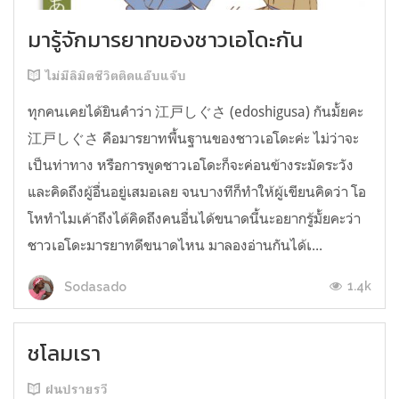
มารู้จักมารยาทของชาวเอโดะกัน
ไม่มีลิมิตชีวิตติดแอ๊บแจ๊บ
ทุกคนเคยได้ยินคำว่า 江戸しぐさ (edoshigusa) กันมั้ยคะ
江戸しぐさ คือมารยาทพื้นฐานของชาวเอโดะค่ะ ไม่ว่าจะ
เป็นท่าทาง หรือการพูดชาวเอโดะก็จะค่อนข้างระมัดระวัง
และคิดถึงผู้อื่นอยู่เสมอเลย จนบางทีก็ทำให้ผู้เขียนคิดว่า โอ
โหทำไมเค้าถึงได้คิดถึงคนอื่นได้ขนาดนี้นะอยากรู้มั้ยคะว่า
ชาวเอโดะมารยาทดีขนาดไหน มาลองอ่านกันได้เ...
1.4k
Sodasado
ชโลมเรา
ฝนปรายรวี