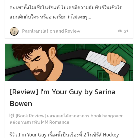
ตะ เขาทั้งไม่เชื่อในรักแท้ ไม่เคยมีความสัมพันธ์ในเชิงโร
แมนติกกับใคร หรืออาจเรียกว่าไม่เคยรู...
31
Parntranslation and Review
[Review] I'm Your Guy by Sarina
Bowen
[Book Review] ผลพลอยได้จากอาการ book hangover
หลังอ่านสารพัน MM Romance
รีวิว:I'm Your Guy เรื่องนี้เป็นเรื่องที่ 2 ในซีรีส์ Hockey