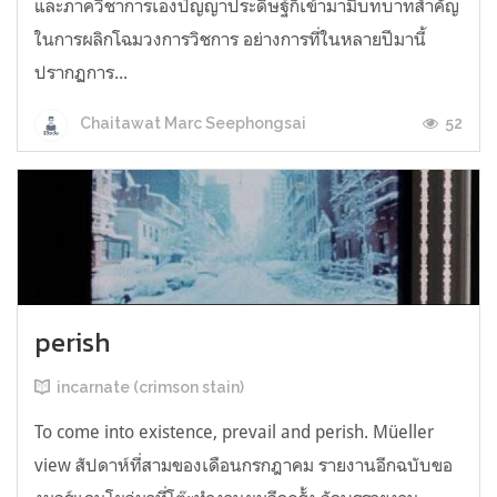
และภาควิชาการเองปัญญาประดิษฐ์ก็เข้ามามีบทบาทสำคัญ
ในการผลิกโฉมวงการวิชการ อย่างการที่ในหลายปีมานี้
ปรากฏการ...
52
Chaitawat Marc Seephongsai
perish
incarnate (crimson stain)
To come into existence, prevail and perish. Müeller
view สัปดาห์ที่สามของเดือนกรกฎาคม รายงานอีกฉบับขอ