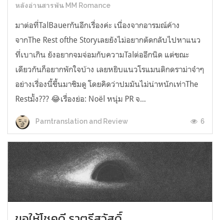
หลังอ่านสารพัน MM Romance
มาต่อที่TalBauerกันอีกเรื่องค่ะ เนื่องจากอารมณ์ค้าง
จากThe Rest ofthe Storyเลยยังไม่อยากตัดกลับไปหาแนว
ที่เบาเกิน ยังอยากจมจ่อมกับความTalต่ออีกนิด แต่ขณะ
เดียวกันก็อยากพักใจบ้าง เลยหยิบแนวโรแมนติกดราม่าจ๋าๆ
อย่างเรื่องนี้ขึ้นมาชิมดู โดยคิดว่าปมมันไม่น่าหนักเท่าThe
Restมั้ง??? 😂เรื่องย่อ: Noël หนุ่ม PR จ...
6
Parntranslation and Review
ขอให้โชคดี ราตรีสวัสดิ์