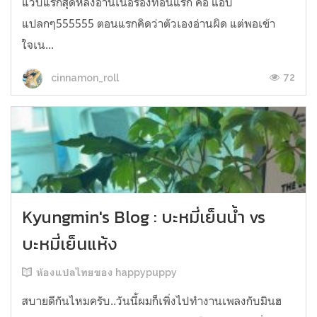
แวบแรกสุดหลังอ่านเนื้อร้องท่อนแรก คือ แอบ
แปลกๆ555555 ตอนแรกคิดว่าตัวเองอ่านผิด แต่พอเข้า
ใจเน...
72
cinnamon_roll
Kyungmin's Blog : บะหมี่เย็นน้ำ vs
บะหมี่เย็นแห้ง
ห้องแปลไทยของ happypuppy
สบายดีกันไหมครับ..วันนี้ผมก็เพิ่งไปทำงานเพลงกับมินฮ