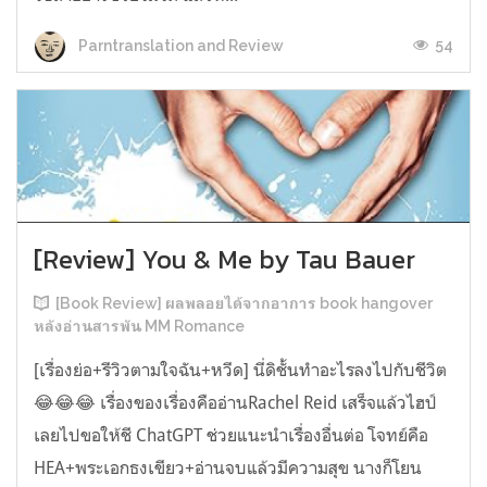
54
Parntranslation and Review
[Review] You & Me by Tau Bauer
[Book Review] ผลพลอยได้จากอาการ book hangover
หลังอ่านสารพัน MM Romance
[เรื่องย่อ+รีวิวตามใจฉัน+หวีด] นี่ดิชั้นทำอะไรลงไปกับชีวิต
😂😂😂 เรื่องของเรื่องคืออ่านRachel Reid เสร็จแล้วไฮป์
เลยไปขอให้ชี ChatGPT ช่วยแนะนำเรื่องอื่นต่อ โจทย์คือ
HEA+พระเอกธงเขียว+อ่านจบแล้วมีความสุข นางก็โยน