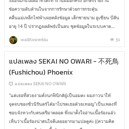
งมอร์แกนโผล่มาที่โต๊ะทำงานผมอีกครั้ง อักษรรายงาน
ข้อความลับด้านในจากการรักษาด้วยการกระตุ้น
คลื่นแม่เหล็กไฟฟ้าเผยคลังข้อมูล เด็กชายนาม ลูเซียน บีสัน
อายุ 14 ปี ปรากฏผลลัพธ์เป็นลบ ชุดข้อมูลในระบบคาด...
51
wallflowerblu
แปลเพลง SEKAI NO OWARI - 不死鳥
(Fushichou) Phoenix
แปลเพลง SEKAI NO OWARI
"แด่เธอที่สวยงามดั่งนกฟินิกส์ผู้เป็นอมตะ ผมภาวนาให้
จุดจบของชั่วนิรันดร์ได้มาโปรดเธอด้วยเทอญ"เป็นเพลงที่
ชอบจังหวะกับดนตรีมาตลอด พึ่งมาตั้งใจอ่านเนื้อร้องแล้ว
เห็นว่าเนื้อร้องน่าสนใจดีเลยอยากมาแปลดูค่ะ ((ความคิด