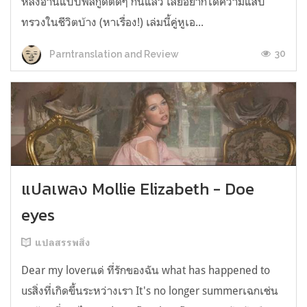
หลังอ่านแบบฟีลกู้ดติดๆ กันแล้ว เลยอยากได้ความแสบ
ทรวงในชีวิตบ้าง (หาเรื่อง!) เล่มนี้คู่หูเอ...
30
Parntranslation and Review
แปลเพลง Mollie Elizabeth - Doe
eyes
แปลสรรพสิ่ง
Dear my loverแด่ ที่รักของฉัน what has happened to
usสิ่งที่เกิดขึ้นระหว่างเรา It's no longer summerเฉกเช่น