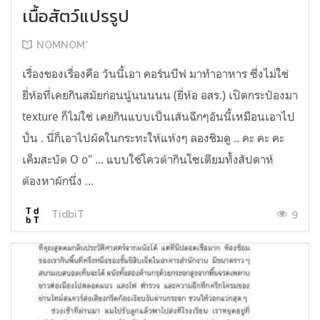
เนื้อสัตว์แปรรูป
NOMNOM*
เรื่องของเรื่องคือ วันนี้เอา คอร์นบีฟ มาทำอาหาร ซึ่งไม่ใช่
ยี่ห้อที่เคยกินสมัยก่อนนู้นนนนน (ยี่ห้อ อสร.) เปิดกระป๋องมา
texture ก็ไม่ใช่ เคยกินแบบเป็นเส้นฉีกๆอันนี้เหมือนเอาไป
ปั่น . นี่ก็เอาไปผัดในกระทะให้แห้งๆ ลองชิมดู .. คะ คะ คะ
เค็มสะบัด O o" ... แบบใช้โควต้ากินโซเดียมทั้งสัปดาห์
ต้องหาผักนึ่ง ...
9
TidbiT