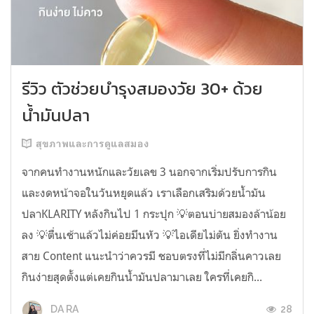
รีวิว ตัวช่วยบำรุงสมองวัย 30+ ด้วย
น้ำมันปลา
สุขภาพและการดูแลสมอง
จากคนทำงานหนักและวัยเลข 3 นอกจากเริ่มปรับการกิน
และงดหน้าจอในวันหยุดแล้ว เราเลือกเสริมด้วยน้ำมัน
ปลาKLARITY หลังกินไป 1 กระปุก 💡ตอนบ่ายสมองล้าน้อย
ลง 💡ตื่นเช้าแล้วไม่ค่อยมึนหัว 💡ไอเดียไม่ตัน ยิ่งทำงาน
สาย Content แนะนำว่าควรมี ชอบตรงที่ไม่มีกลิ่นคาวเลย
กินง่ายสุดตั้งแต่เคยกินน้ำมันปลามาเลย ใครที่เคยกิ...
28
DA RA