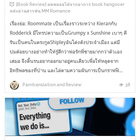
[Book Review] ผลพลอยได้จากอาการ book hangover
หลังอ่านสารพัน MM Romance
เรื่องย่อ: Roommate เป็นเรื่องราวระหว่าง Kieranกับ
Rodderick มีโทรปความเป็นGrumpy x Sunshine เบาๆ คี
รันเป็นคนในตระกูลShipleyอันโด่งดังประจำเมือง แต่มี
ปมด้อยบางอย่างทำให้รู้สึกว่าพ่อรักพี่ชายมากกว่าตัวเอง
เสมอ จึงดิ้นรนอยากออกมาอยู่คนเดียวเพื่อให้หลุดจาก
อิทธิพลของที่บ้าน และไล่ตามความฝันการเป็นกราฟฟิ...
38
Parntranslation and Review