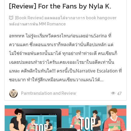
[Review] For the Fans by Nyla K.
[Book Review] ผลพลอยได้จากอาการ book hangover
หลังอ่านสารพัน MM Romance
อหหหห ไม่รู้จะเริ่มหวีดตรงไหนก่อนเลยอ่านSarina ที่
ความแตก ซึ่งตอนแรกเราก็หลงคิดว่านั่นคือปมหลัก แต่
ไม่ใช่จ้าพอพ้นตรงนั้นมาได้ ทุกอย่างทำท่าจะดี คนเขียนก็
เฉลยปมตอนท้ายว่าไครันเคยเจออะไรมาในอดีตเท่านั้น
แหละ คดีพลิกในทันใด!!! ตรงนี้เป็นNarrative Escalation ที่
ชอบมาก ทำให้รู้สึกเหมือนคนเขียนวางแผนไว้ตั...
47
Parntranslation and Review