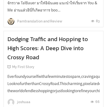
จักรวาล TalBauer มาให้อิฉันเลย แนะนำให้เริ่มจาก You &
Me อ่านแล้วอีนี่ก็เกิดอาการ boo...
83
Parntranslation and Review
Dodging Traffic and Hopping to
High Scores: A Deep Dive into
Crossy Road
My First Story
Everfoundyourselfwithafewminutestospare,cravingaquick,e
LooknofurtherthanCrossyRoad.Thischarming,pixelatedendl
theworldofendlesshoppingorjustlookingtorefineyourchicken
66
joshuaa