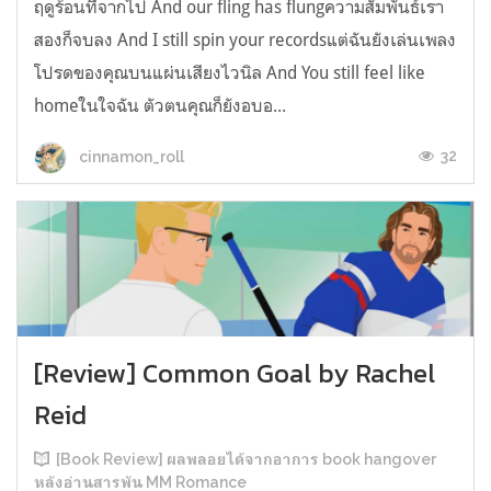
ฤดูร้อนที่จากไป And our fling has flungความสัมพันธ์เรา
สองก็จบลง And I still spin your recordsแต่ฉันยังเล่นเพลง
โปรดของคุณบนแผ่นเสียงไวนิล And You still feel like
homeในใจฉัน ตัวตนคุณก็ยังอบอ...
32
cinnamon_roll
[Review] Common Goal by Rachel
Reid
[Book Review] ผลพลอยได้จากอาการ book hangover
หลังอ่านสารพัน MM Romance