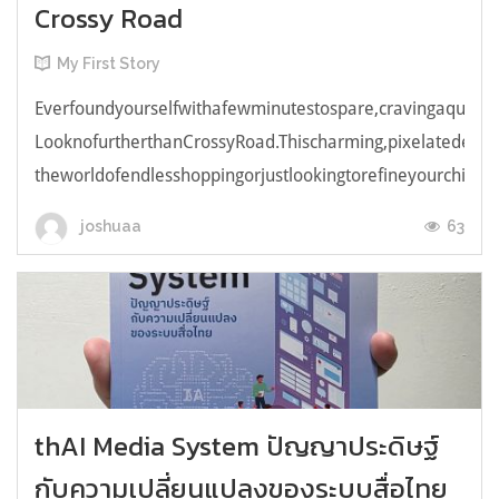
Crossy Road
My First Story
Everfoundyourselfwithafewminutestospare,cravingaquick,e
LooknofurtherthanCrossyRoad.Thischarming,pixelatedendl
theworldofendlesshoppingorjustlookingtorefineyourchicken
63
joshuaa
thAI Media System ปัญญาประดิษฐ์
กับความเปลี่ยนแปลงของระบบสื่อไทย