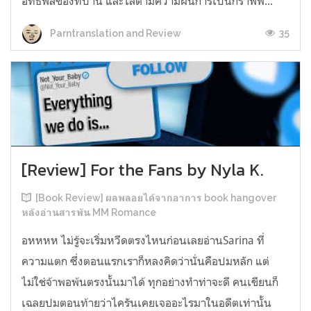
อิทธิพลของที่บ้าน และไล่ตามความฝันการเป็นกราฟฟิ...
35
Parntranslation and Review
[Review] For the Fans by Nyla K.
[Book Review] ผลพลอยได้จากอาการ book hangover
หลังอ่านสารพัน MM Romance
อหหหห ไม่รู้จะเริ่มหวีดตรงไหนก่อนเลยอ่านSarina ที่
ความแตก ซึ่งตอนแรกเราก็หลงคิดว่านั่นคือปมหลัก แต่
ไม่ใช่จ้าพอพ้นตรงนั้นมาได้ ทุกอย่างทำท่าจะดี คนเขียนก็
เฉลยปมตอนท้ายว่าไครันเคยเจออะไรมาในอดีตเท่านั้น