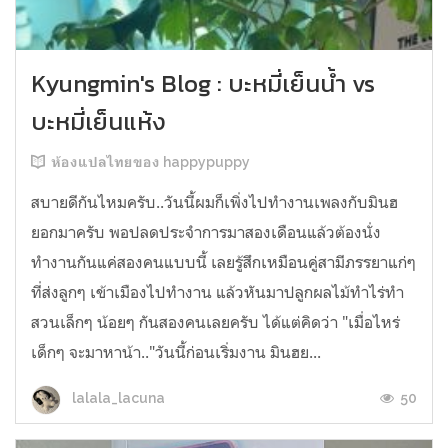
Kyungmin's Blog : บะหมี่เย็นน้ำ vs
บะหมี่เย็นแห้ง
ห้องแปลไทยของ happypuppy
สบายดีกันไหมครับ..วันนี้ผมก็เพิ่งไปทำงานเพลงกับมินฮ
ยอกมาครับ พอปลดประจำการมาสองเดือนแล้วต้องนั่ง
ทำงานกันแค่สองคนแบบนี้ เลยรู้สึกเหมือนคู่สามีภรรยาแก่ๆ
ที่ส่งลูกๆ เข้าเมืองไปทำงาน แล้วหันมาปลูกผลไม้ทำไร่ทำ
สวนเล็กๆ น้อยๆ กันสองคนเลยครับ ได้แต่คิดว่า "เมื่อไหร่
เด็กๆ จะมาหาน้า.."วันนี้ก่อนเริ่มงาน มินฮย...
50
lalala_lacuna