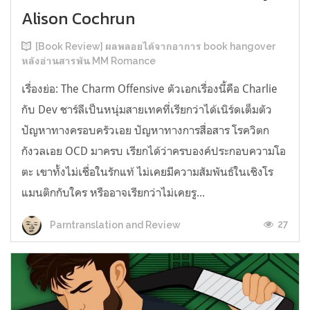
Alison Cochrun
[Book Review] ผลพลอยได้จากอาการ book hangover
หลังอ่านสารพัน MM Romance
เรื่องย่อ: The Charm Offensive ตัวเอกเรื่องนี้คือ Charlie
กับ Dev ชาร์ลีเป็นหนุ่มสายเทคที่เรียกว่าได้เนิร์ดเต็มตัว
ปัญหาทางครอบครัวเอย ปัญหาทางการสื่อสาร โรควิตก
กังวลเอย OCD มาครบ เรียกได้ว่าครบองค์ประกอบความโอ
ตะ เขาทั้งไม่เชื่อในรักแท้ ไม่เคยมีความสัมพันธ์ในเชิงโร
แมนติกกับใคร หรืออาจเรียกว่าไม่เคยรู...
27
Parntranslation and Review