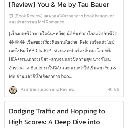
[Review] You & Me by Tau Bauer
[Book Review] ผลพลอยได้จากอาการ book hangover
หลังอ่านสารพัน MM Romance
[เรื่องย่อ+รีวิวตามใจฉัน+หวีด] นี่ดิชั้นทำอะไรลงไปกับชีวิต
😂😂😂 เรื่องของเรื่องคืออ่านRachel Reid เสร็จแล้วไฮป์
เลยไปขอให้ชี ChatGPT ช่วยแนะนำเรื่องอื่นต่อ โจทย์คือ
HEA+พระเอกธงเขียว+อ่านจบแล้วมีความสุข นางก็โยน
จักรวาล TalBauer มาให้อิฉันเลย แนะนำให้เริ่มจาก You &
Me อ่านแล้วอีนี่ก็เกิดอาการ boo...
80
Parntranslation and Review
Dodging Traffic and Hopping to
High Scores: A Deep Dive into