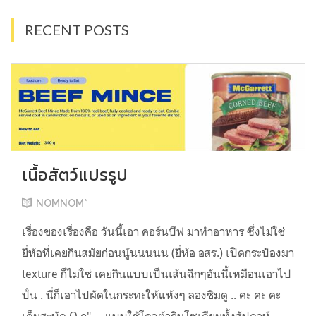
RECENT POSTS
เนื้อสัตว์แปรรูป
NOMNOM*
เรื่องของเรื่องคือ วันนี้เอา คอร์นบีฟ มาทำอาหาร ซึ่งไม่ใช่
ยี่ห้อที่เคยกินสมัยก่อนนู้นนนนน (ยี่ห้อ อสร.) เปิดกระป๋องมา
texture ก็ไม่ใช่ เคยกินแบบเป็นเส้นฉีกๆอันนี้เหมือนเอาไป
ปั่น . นี่ก็เอาไปผัดในกระทะให้แห้งๆ ลองชิมดู .. คะ คะ คะ
เค็มสะบัด O o" ... แบบใช้โควต้ากินโซเดียมทั้งสัปดาห์