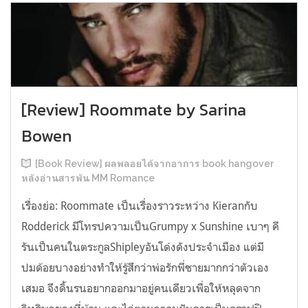
[Review] Roommate by Sarina
Bowen
[Book Review] ผลพลอยได้จากอาการ book hangover
หลังอ่านสารพัน MM Romance
เรื่องย่อ: Roommate เป็นเรื่องราวระหว่าง Kieranกับ
Rodderick มีโทรปความเป็นGrumpy x Sunshine เบาๆ คี
รันเป็นคนในตระกูลShipleyอันโด่งดังประจำเมือง แต่มี
ปมด้อยบางอย่างทำให้รู้สึกว่าพ่อรักพี่ชายมากกว่าตัวเอง
เสมอ จึงดิ้นรนอยากออกมาอยู่คนเดียวเพื่อให้หลุดจาก