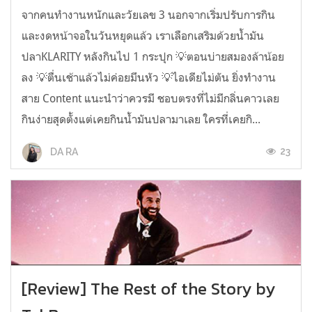
จากคนทำงานหนักและวัยเลข 3 นอกจากเริ่มปรับการกิน
และงดหน้าจอในวันหยุดแล้ว เราเลือกเสริมด้วยน้ำมัน
ปลาKLARITY หลังกินไป 1 กระปุก 💡ตอนบ่ายสมองล้าน้อย
ลง 💡ตื่นเช้าแล้วไม่ค่อยมึนหัว 💡ไอเดียไม่ตัน ยิ่งทำงาน
สาย Content แนะนำว่าควรมี ชอบตรงที่ไม่มีกลิ่นคาวเลย
กินง่ายสุดตั้งแต่เคยกินน้ำมันปลามาเลย ใครที่เคยกิ...
23
DA RA
[Review] The Rest of the Story by