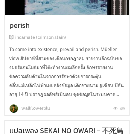
perish
incarnate (crimson stain)
To come into existence, prevail and perish. Müeller
view สัปดาห์ที่สามของเดือนกรกฎาคม รายงานอีกฉบับขอ
งมอร์แกนโผล่มาที่โต๊ะทำงานผมอีกครั้ง อักษรรายงาน
ข้อความลับด้านในจากการรักษาด้วยการกระตุ้น
คลื่นแม่เหล็กไฟฟ้าเผยคลังข้อมูล เด็กชายนาม ลูเซียน บีสัน
อายุ 14 ปี ปรากฏผลลัพธ์เป็นลบ ชุดข้อมูลในระบบคาด...
49
wallflowerblu
แปลเพลง SEKAI NO OWARI - 不死鳥