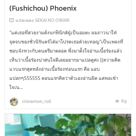
(Fushichou) Phoenix
แปลเพลง SEKAI NO OWARI
"แด่เธอที่สวยงามดั่งนกฟินิกส์ผู้เป็นอมตะ ผมภาวนาให้
จุดจบของชั่วนิรันดร์ได้มาโปรดเธอด้วยเทอญ"เป็นเพลงที่
ชอบจังหวะกับดนตรีมาตลอด พึ่งมาตั้งใจอ่านเนื้อร้องแล้ว
เห็นว่าเนื้อร้องน่าสนใจดีเลยอยากมาแปลดูค่ะ ((ความคิด
แวบแรกสุดหลังอ่านเนื้อร้องท่อนแรก คือ แอบ
แปลกๆ555555 ตอนแรกคิดว่าตัวเองอ่านผิด แต่พอเข้า
ใจเน...
69
cinnamon_roll