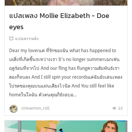
แปลเพลง Mollie Elizabeth - Doe
eyes
แปลสรรพสิ่ง
Dear my loverแด่ ที่รักของฉัน what has happened to
usสิ่งที่เกิดขึ้นระหว่างเรา It's no longer summerเฉกเช่น
ฤดูร้อนที่จากไป And our fling has flungความสัมพันธ์เรา
สองก็จบลง And I still spin your recordsแต่ฉันยังเล่นเพลง
โปรดของคุณบนแผ่นเสียงไวนิล And You still feel like
homeในใจฉัน ตัวตนคุณก็ยังอบอ...
22
cinnamon_roll