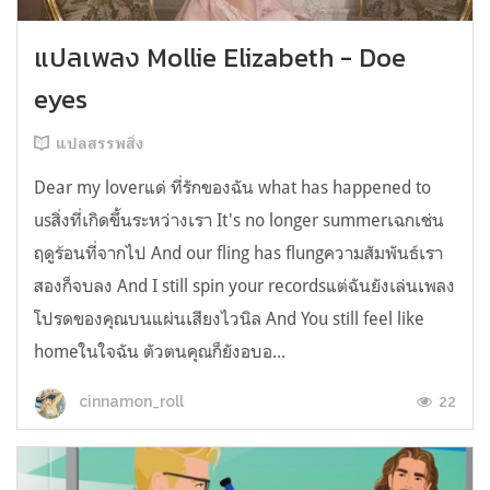
แปลเพลง Mollie Elizabeth - Doe
eyes
แปลสรรพสิ่ง
Dear my loverแด่ ที่รักของฉัน what has happened to
usสิ่งที่เกิดขึ้นระหว่างเรา It's no longer summerเฉกเช่น
ฤดูร้อนที่จากไป And our fling has flungความสัมพันธ์เรา
สองก็จบลง And I still spin your recordsแต่ฉันยังเล่นเพลง
โปรดของคุณบนแผ่นเสียงไวนิล And You still feel like
homeในใจฉัน ตัวตนคุณก็ยังอบอ...
22
cinnamon_roll