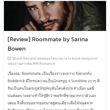
[Review] Roommate by Sarina
Bowen
[Book Review] ผลพลอยได้จากอาการ book hangover
หลังอ่านสารพัน MM Romance
เรื่องย่อ: Roommate เป็นเรื่องราวระหว่าง Kieranกับ
Rodderick มีโทรปความเป็นGrumpy x Sunshine เบาๆ คี
รันเป็นคนในตระกูลShipleyอันโด่งดังประจำเมือง แต่มี
ปมด้อยบางอย่างทำให้รู้สึกว่าพ่อรักพี่ชายมากกว่าตัวเอง
เสมอ จึงดิ้นรนอยากออกมาอยู่คนเดียวเพื่อให้หลุดจาก