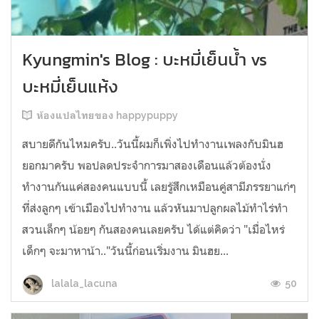
Kyungmin's Blog : บะหมี่เย็นน้ำ vs
บะหมี่เย็นแห้ง
ห้องแปลไทยของ happypuppy
สบายดีกันไหมครับ..วันนี้ผมก็เพิ่งไปทำงานเพลงกับมินฮ
ยอกมาครับ พอปลดประจำการมาสองเดือนแล้วต้องนั่ง
ทำงานกันแค่สองคนแบบนี้ เลยรู้สึกเหมือนคู่สามีภรรยาแก่ๆ
ที่ส่งลูกๆ เข้าเมืองไปทำงาน แล้วหันมาปลูกผลไม้ทำไร่ทำ
สวนเล็กๆ น้อยๆ กันสองคนเลยครับ ได้แต่คิดว่า "เมื่อไหร่
เด็กๆ จะมาหาน้า.."วันนี้ก่อนเริ่มงาน มินฮย...
50
lalala_lacuna