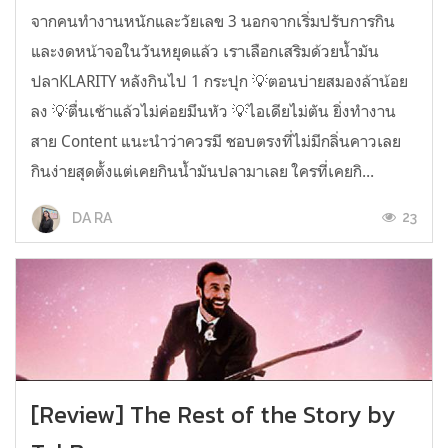
จากคนทำงานหนักและวัยเลข 3 นอกจากเริ่มปรับการกิน
และงดหน้าจอในวันหยุดแล้ว เราเลือกเสริมด้วยน้ำมัน
ปลาKLARITY หลังกินไป 1 กระปุก 💡ตอนบ่ายสมองล้าน้อย
ลง 💡ตื่นเช้าแล้วไม่ค่อยมึนหัว 💡ไอเดียไม่ตัน ยิ่งทำงาน
สาย Content แนะนำว่าควรมี ชอบตรงที่ไม่มีกลิ่นคาวเลย
กินง่ายสุดตั้งแต่เคยกินน้ำมันปลามาเลย ใครที่เคยกิ...
23
DA RA
[Review] The Rest of the Story by