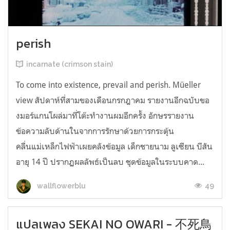
perish
incarnate (crimson stain)
To come into existence, prevail and perish. Müeller
view สัปดาห์ที่สามของเดือนกรกฎาคม รายงานอีกฉบับขอ
งมอร์แกนโผล่มาที่โต๊ะทำงานผมอีกครั้ง อักษรรายงาน
ข้อความลับด้านในจากการรักษาด้วยการกระตุ้น
คลื่นแม่เหล็กไฟฟ้าเผยคลังข้อมูล เด็กชายนาม ลูเซียน บีสัน
อายุ 14 ปี ปรากฏผลลัพธ์เป็นลบ ชุดข้อมูลในระบบคาด...
49
wallflowerblu
แปลเพลง SEKAI NO OWARI - 不死鳥