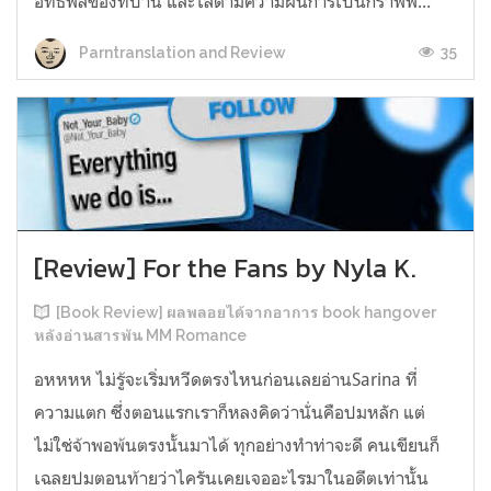
อิทธิพลของที่บ้าน และไล่ตามความฝันการเป็นกราฟฟิ...
35
Parntranslation and Review
[Review] For the Fans by Nyla K.
[Book Review] ผลพลอยได้จากอาการ book hangover
หลังอ่านสารพัน MM Romance
อหหหห ไม่รู้จะเริ่มหวีดตรงไหนก่อนเลยอ่านSarina ที่
ความแตก ซึ่งตอนแรกเราก็หลงคิดว่านั่นคือปมหลัก แต่
ไม่ใช่จ้าพอพ้นตรงนั้นมาได้ ทุกอย่างทำท่าจะดี คนเขียนก็
เฉลยปมตอนท้ายว่าไครันเคยเจออะไรมาในอดีตเท่านั้น