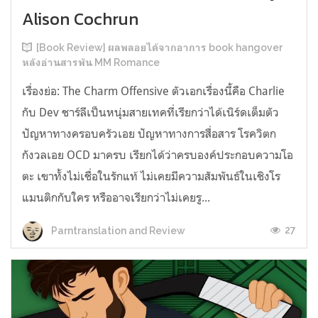
Alison Cochrun
[Book Review] ผลพลอยได้จากอาการ book hangover
หลังอ่านสารพัน MM Romance
เรื่องย่อ: The Charm Offensive ตัวเอกเรื่องนี้คือ Charlie
กับ Dev ชาร์ลีเป็นหนุ่มสายเทคที่เรียกว่าได้เนิร์ดเต็มตัว
ปัญหาทางครอบครัวเอย ปัญหาทางการสื่อสาร โรควิตก
กังวลเอย OCD มาครบ เรียกได้ว่าครบองค์ประกอบความโอ
ตะ เขาทั้งไม่เชื่อในรักแท้ ไม่เคยมีความสัมพันธ์ในเชิงโร
แมนติกกับใคร หรืออาจเรียกว่าไม่เคยรู...
27
Parntranslation and Review