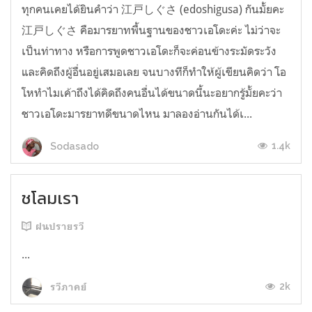
ทุกคนเคยได้ยินคำว่า 江戸しぐさ (edoshigusa) กันมั้ยคะ
江戸しぐさ คือมารยาทพื้นฐานของชาวเอโดะค่ะ ไม่ว่าจะ
เป็นท่าทาง หรือการพูดชาวเอโดะก็จะค่อนข้างระมัดระวัง
และคิดถึงผู้อื่นอยู่เสมอเลย จนบางทีก็ทำให้ผู้เขียนคิดว่า โอ
โหทำไมเค้าถึงได้คิดถึงคนอื่นได้ขนาดนี้นะอยากรู้มั้ยคะว่า
ชาวเอโดะมารยาทดีขนาดไหน มาลองอ่านกันได้เ...
1.4k
Sodasado
ชโลมเรา
ฝนปรายรวี
...
2k
รวีภาคย์