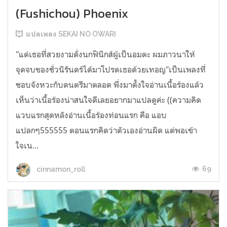
(Fushichou) Phoenix
แปลเพลง SEKAI NO OWARI
"แด่เธอที่สวยงามดั่งนกฟินิกส์ผู้เป็นอมตะ ผมภาวนาให้
จุดจบของชั่วนิรันดร์ได้มาโปรดเธอด้วยเทอญ"เป็นเพลงที่
ชอบจังหวะกับดนตรีมาตลอด พึ่งมาตั้งใจอ่านเนื้อร้องแล้ว
เห็นว่าเนื้อร้องน่าสนใจดีเลยอยากมาแปลดูค่ะ ((ความคิด
แวบแรกสุดหลังอ่านเนื้อร้องท่อนแรก คือ แอบ
แปลกๆ555555 ตอนแรกคิดว่าตัวเองอ่านผิด แต่พอเข้า
ใจเน...
69
cinnamon_roll