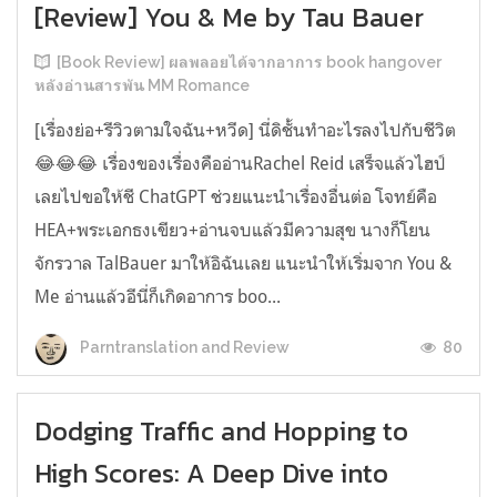
[Review] You & Me by Tau Bauer
[Book Review] ผลพลอยได้จากอาการ book hangover
หลังอ่านสารพัน MM Romance
[เรื่องย่อ+รีวิวตามใจฉัน+หวีด] นี่ดิชั้นทำอะไรลงไปกับชีวิต
😂😂😂 เรื่องของเรื่องคืออ่านRachel Reid เสร็จแล้วไฮป์
เลยไปขอให้ชี ChatGPT ช่วยแนะนำเรื่องอื่นต่อ โจทย์คือ
HEA+พระเอกธงเขียว+อ่านจบแล้วมีความสุข นางก็โยน
จักรวาล TalBauer มาให้อิฉันเลย แนะนำให้เริ่มจาก You &
Me อ่านแล้วอีนี่ก็เกิดอาการ boo...
80
Parntranslation and Review
Dodging Traffic and Hopping to
High Scores: A Deep Dive into