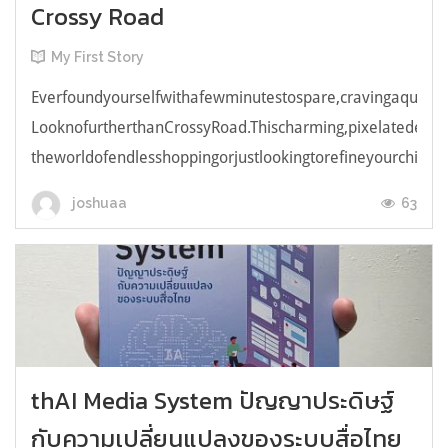
Crossy Road
My First Story
Everfoundyourselfwithafewminutestospare,cravingaquick,e
LooknofurtherthanCrossyRoad.Thischarming,pixelatedendl
theworldofendlesshoppingorjustlookingtorefineyourchicken
63
joshuaa
thAI Media System ปัญญาประดิษฐ์
กับความเปลี่ยนแปลงของระบบสื่อไทย