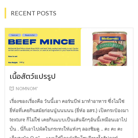
RECENT POSTS
เนื้อสัตว์แปรรูป
NOMNOM*
เรื่องของเรื่องคือ วันนี้เอา คอร์นบีฟ มาทำอาหาร ซึ่งไม่ใช่
ยี่ห้อที่เคยกินสมัยก่อนนู้นนนนน (ยี่ห้อ อสร.) เปิดกระป๋องมา
texture ก็ไม่ใช่ เคยกินแบบเป็นเส้นฉีกๆอันนี้เหมือนเอาไป
ปั่น . นี่ก็เอาไปผัดในกระทะให้แห้งๆ ลองชิมดู .. คะ คะ คะ
เค็มสะบัด O o" ... แบบใช้โควต้ากินโซเดียมทั้งสัปดาห์