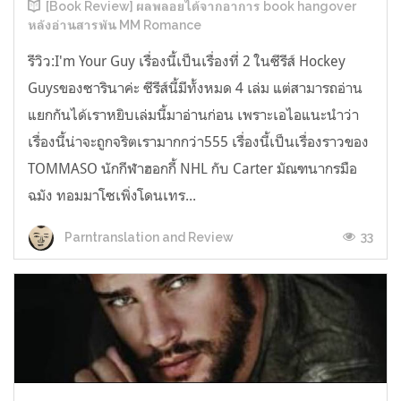
[Book Review] ผลพลอยได้จากอาการ book hangover
หลังอ่านสารพัน MM Romance
รีวิว:I'm Your Guy เรื่องนี้เป็นเรื่องที่ 2 ในซีรีส์ Hockey
Guysของซารินาค่ะ ซีรีส์นี้มีทั้งหมด 4 เล่ม แต่สามารถอ่าน
แยกกันได้เราหยิบเล่มนี้มาอ่านก่อน เพราะเอไอแนะนำว่า
เรื่องนี้น่าจะถูกจริตเรามากกว่า555 เรื่องนี้เป็นเรื่องราวของ
TOMMASO นักกีฬาฮอกกี้ NHL กับ Carter มัณฑนากรมือ
ฉมัง ทอมมาโซเพิ่งโดนเทร...
33
Parntranslation and Review