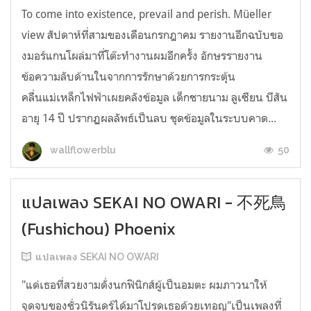
To come into existence, prevail and perish. Müeller
view สัปดาห์ที่สามของเดือนกรกฎาคม รายงานอีกฉบับขอ
งมอร์แกนโผล่มาที่โต๊ะทำงานผมอีกครั้ง อักษรรายงาน
ข้อความลับด้านในจากการรักษาด้วยการกระตุ้น
คลื่นแม่เหล็กไฟฟ้าเผยคลังข้อมูล เด็กชายนาม ลูเซียน บีสัน
อายุ 14 ปี ปรากฏผลลัพธ์เป็นลบ ชุดข้อมูลในระบบคาด...
50
wallflowerblu
แปลเพลง SEKAI NO OWARI - 不死鳥
(Fushichou) Phoenix
แปลเพลง SEKAI NO OWARI
"แด่เธอที่สวยงามดั่งนกฟินิกส์ผู้เป็นอมตะ ผมภาวนาให้
จุดจบของชั่วนิรันดร์ได้มาโปรดเธอด้วยเทอญ"เป็นเพลงที่