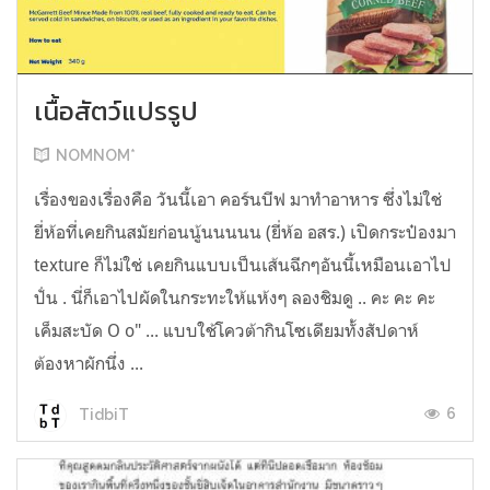
เนื้อสัตว์แปรรูป
NOMNOM*
เรื่องของเรื่องคือ วันนี้เอา คอร์นบีฟ มาทำอาหาร ซึ่งไม่ใช่
ยี่ห้อที่เคยกินสมัยก่อนนู้นนนนน (ยี่ห้อ อสร.) เปิดกระป๋องมา
texture ก็ไม่ใช่ เคยกินแบบเป็นเส้นฉีกๆอันนี้เหมือนเอาไป
ปั่น . นี่ก็เอาไปผัดในกระทะให้แห้งๆ ลองชิมดู .. คะ คะ คะ
เค็มสะบัด O o" ... แบบใช้โควต้ากินโซเดียมทั้งสัปดาห์
ต้องหาผักนึ่ง ...
6
TidbiT