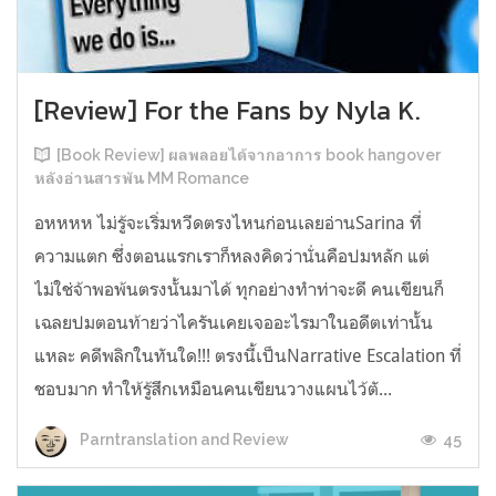
[Review] For the Fans by Nyla K.
[Book Review] ผลพลอยได้จากอาการ book hangover
หลังอ่านสารพัน MM Romance
อหหหห ไม่รู้จะเริ่มหวีดตรงไหนก่อนเลยอ่านSarina ที่
ความแตก ซึ่งตอนแรกเราก็หลงคิดว่านั่นคือปมหลัก แต่
ไม่ใช่จ้าพอพ้นตรงนั้นมาได้ ทุกอย่างทำท่าจะดี คนเขียนก็
เฉลยปมตอนท้ายว่าไครันเคยเจออะไรมาในอดีตเท่านั้น
แหละ คดีพลิกในทันใด!!! ตรงนี้เป็นNarrative Escalation ที่
ชอบมาก ทำให้รู้สึกเหมือนคนเขียนวางแผนไว้ตั...
45
Parntranslation and Review