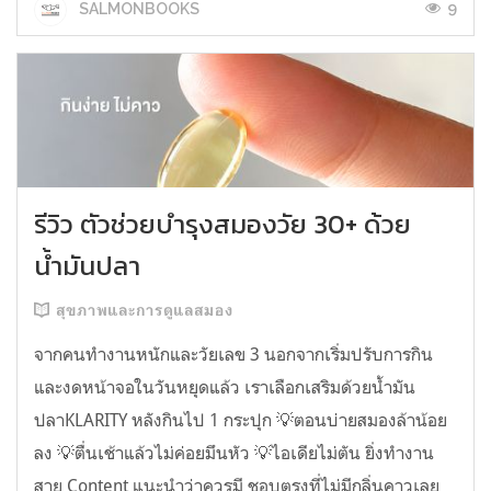
9
SALMONBOOKS
รีวิว ตัวช่วยบำรุงสมองวัย 30+ ด้วย
น้ำมันปลา
สุขภาพและการดูแลสมอง
จากคนทำงานหนักและวัยเลข 3 นอกจากเริ่มปรับการกิน
และงดหน้าจอในวันหยุดแล้ว เราเลือกเสริมด้วยน้ำมัน
ปลาKLARITY หลังกินไป 1 กระปุก 💡ตอนบ่ายสมองล้าน้อย
ลง 💡ตื่นเช้าแล้วไม่ค่อยมึนหัว 💡ไอเดียไม่ตัน ยิ่งทำงาน
สาย Content แนะนำว่าควรมี ชอบตรงที่ไม่มีกลิ่นคาวเลย