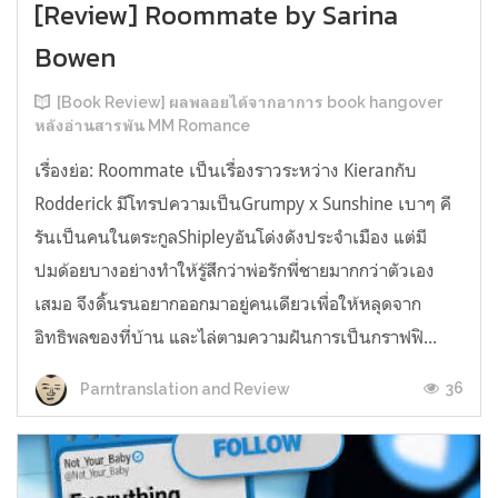
[Review] Roommate by Sarina
Bowen
[Book Review] ผลพลอยได้จากอาการ book hangover
หลังอ่านสารพัน MM Romance
เรื่องย่อ: Roommate เป็นเรื่องราวระหว่าง Kieranกับ
Rodderick มีโทรปความเป็นGrumpy x Sunshine เบาๆ คี
รันเป็นคนในตระกูลShipleyอันโด่งดังประจำเมือง แต่มี
ปมด้อยบางอย่างทำให้รู้สึกว่าพ่อรักพี่ชายมากกว่าตัวเอง
เสมอ จึงดิ้นรนอยากออกมาอยู่คนเดียวเพื่อให้หลุดจาก
อิทธิพลของที่บ้าน และไล่ตามความฝันการเป็นกราฟฟิ...
36
Parntranslation and Review