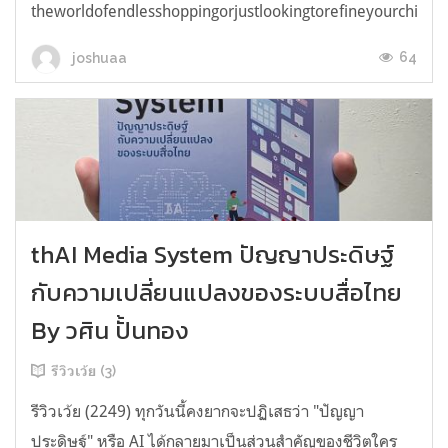
theworldofendlesshoppingorjustlookingtorefineyourchicken
64
joshuaa
thAI Media System ปัญญาประดิษฐ์
กับความเปลี่ยนแปลงของระบบสื่อไทย
By วศิน ปั้นทอง
รีวิวเว้ย (3)
รีวิวเว้ย (2249) ทุกวันนี้คงยากจะปฏิเสธว่า "ปัญญา
ประดิษฐ์" หรือ AI ได้กลายมาเป็นส่วนสำคัญของชีวิตใคร