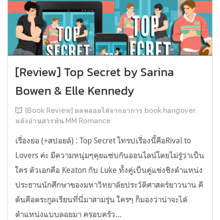
[Review] Top Secret by Sarina
Bowen & Elle Kennedy
[Book Review] ผลพลอยได้จากอาการ book hangover
หลังอ่านสารพัน MM Romance
เรื่องย่อ (+สปอยล์) : Top Secret โทรปเรื่องนี้คือRival to
Lovers ค่ะ มีความหนุ่มๆคุยแซ่บกันออนไลน์โดยไม่รู้ว่าเป็น
ใคร ตัวเอกคือ Keaton กับ Luke ทั้งคู่เป็นคู่แข่งชิงตำแหน่ง
ประธานนักศึกษาของมหาวิทยาลัยประวัติศาสตร์ยาวนาน คี
ตันคือตระกูลเรียนที่นี่มาสามรุ่น ใครๆ ก็มองว่าน่าจะได้
ตำแหน่งแบบลอยมา ครอบครัว...