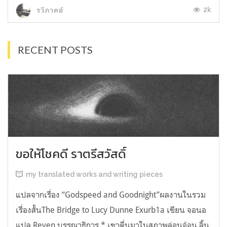
2k
รวีภาคย์
RECENT POSTS
ขอให้โชคดี ราตรีสวัสดิ์
my translated works and writing pieces
แปลจากเรื่อง “Godspeed and Goodnight”ผลงานในรวม
เรื่องสั้นThe Bridge to Lucy Dunne Exurb1a เขียน จอนอ
แปล Reven บรรณาธิการ * เขาตื่นมาในสภาพล่อนจ้อน ลิ้น