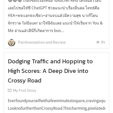
😂😂😂 เรื่องของเรื่องคืออ่านRachel Reid เสร็จแล้วไฮป์
เลยไปขอให้ชี ChatGPT ช่วยแนะนำเรื่องอื่นต่อ โจทย์คือ
HEA+พระเอกธงเขียว+อ่านจบแล้วมีความสุข นางก็โยน
จักรวาล TalBauer มาให้อิฉันเลย แนะนำให้เริ่มจาก You &
Me อ่านแล้วอีนี่ก็เกิดอาการ boo...
81
Parntranslation and Review
Dodging Traffic and Hopping to
High Scores: A Deep Dive into
Crossy Road
My First Story
Everfoundyourselfwithafewminutestospare,cravingaquick,e
LooknofurtherthanCrossyRoad.Thischarming,pixelatedendl