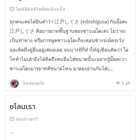
ไม่มีลิมิตชีวิตติดแอ๊บแจ๊บ
ทุกคนเคยได้ยินคำว่า 江戸しぐさ (edoshigusa) กันมั้ยคะ
江戸しぐさ คือมารยาทพื้นฐานของชาวเอโดะค่ะ ไม่ว่าจะ
เป็นท่าทาง หรือการพูดชาวเอโดะก็จะค่อนข้างระมัดระวัง
และคิดถึงผู้อื่นอยู่เสมอเลย จนบางทีก็ทำให้ผู้เขียนคิดว่า โอ
โหทำไมเค้าถึงได้คิดถึงคนอื่นได้ขนาดนี้นะอยากรู้มั้ยคะว่า
ชาวเอโดะมารยาทดีขนาดไหน มาลองอ่านกันได้เ...
1.4k
Sodasado
ชโลมเรา
ฝนปรายรวี
...