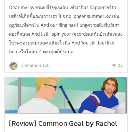
Dear my loverแด่ ที่รักของฉัน what has happened to
usสิ่งที่เกิดขึ้นระหว่างเรา It's no longer summerเฉกเช่น
ฤดูร้อนที่จากไป And our fling has flungความสัมพันธ์เรา
สองก็จบลง And I still spin your recordsแต่ฉันยังเล่นเพลง
โปรดของคุณบนแผ่นเสียงไวนิล And You still feel like
homeในใจฉัน ตัวตนคุณก็ยังอบอ...
24
cinnamon_roll
[Review] Common Goal by Rachel