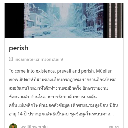
perish
incarnate (crimson stain)
To come into existence, prevail and perish. Müeller
view สัปดาห์ที่สามของเดือนกรกฎาคม รายงานอีกฉบับขอ
งมอร์แกนโผล่มาที่โต๊ะทำงานผมอีกครั้ง อักษรรายงาน
ข้อความลับด้านในจากการรักษาด้วยการกระตุ้น
คลื่นแม่เหล็กไฟฟ้าเผยคลังข้อมูล เด็กชายนาม ลูเซียน บีสัน
อายุ 14 ปี ปรากฏผลลัพธ์เป็นลบ ชุดข้อมูลในระบบคาด...
51
wallflowerblu