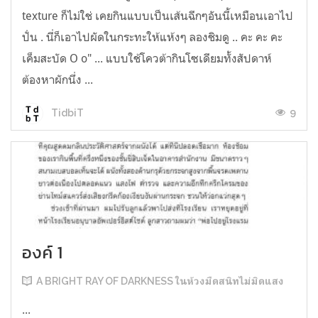
texture ก็ไม่ใช่ เคยกินแบบเป็นเส้นฉีกๆอันนี้เหมือนเอาไป
ปั่น . นี่ก็เอาไปผัดในกระทะให้แห้งๆ ลองชิมดู .. คะ คะ คะ
เค็มสะบัด O o" ... แบบใช้โควต้ากินโซเดียมทั้งสัปดาห์
ต้องหาผักนึ่ง ...
9
TidbiT
องค์ 1
A BRIGHT RAY OF DARKNESS ในห้วงมืดสนิทไม่มิดแสง
...