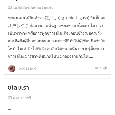
ไม่มีลิมิตชีวิตติดแอ๊บแจ๊บ
ทุกคนเคยได้ยินคำว่า 江戸しぐさ (edoshigusa) กันมั้ยคะ
江戸しぐさ คือมารยาทพื้นฐานของชาวเอโดะค่ะ ไม่ว่าจะ
เป็นท่าทาง หรือการพูดชาวเอโดะก็จะค่อนข้างระมัดระวัง
และคิดถึงผู้อื่นอยู่เสมอเลย จนบางทีก็ทำให้ผู้เขียนคิดว่า โอ
โหทำไมเค้าถึงได้คิดถึงคนอื่นได้ขนาดนี้นะอยากรู้มั้ยคะว่า
ชาวเอโดะมารยาทดีขนาดไหน มาลองอ่านกันได้เ...
1.4k
Sodasado
ชโลมเรา
ฝนปรายรวี
...