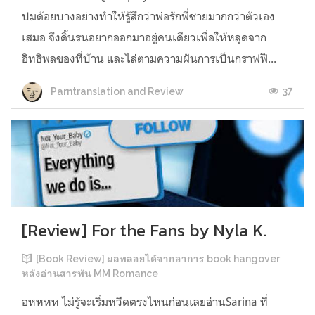
ปมด้อยบางอย่างทำให้รู้สึกว่าพ่อรักพี่ชายมากกว่าตัวเอง
เสมอ จึงดิ้นรนอยากออกมาอยู่คนเดียวเพื่อให้หลุดจาก
อิทธิพลของที่บ้าน และไล่ตามความฝันการเป็นกราฟฟิ...
37
Parntranslation and Review
[Review] For the Fans by Nyla K.
[Book Review] ผลพลอยได้จากอาการ book hangover
หลังอ่านสารพัน MM Romance
อหหหห ไม่รู้จะเริ่มหวีดตรงไหนก่อนเลยอ่านSarina ที่