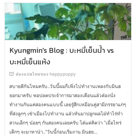
Kyungmin's Blog : บะหมี่เย็นน้ำ vs
บะหมี่เย็นแห้ง
ห้องแปลไทยของ happypuppy
สบายดีกันไหมครับ..วันนี้ผมก็เพิ่งไปทำงานเพลงกับมินฮ
ยอกมาครับ พอปลดประจำการมาสองเดือนแล้วต้องนั่ง
ทำงานกันแค่สองคนแบบนี้ เลยรู้สึกเหมือนคู่สามีภรรยาแก่ๆ
ที่ส่งลูกๆ เข้าเมืองไปทำงาน แล้วหันมาปลูกผลไม้ทำไร่ทำ
สวนเล็กๆ น้อยๆ กันสองคนเลยครับ ได้แต่คิดว่า "เมื่อไหร่
เด็กๆ จะมาหาน้า.."วันนี้ก่อนเริ่มงาน มินฮย...