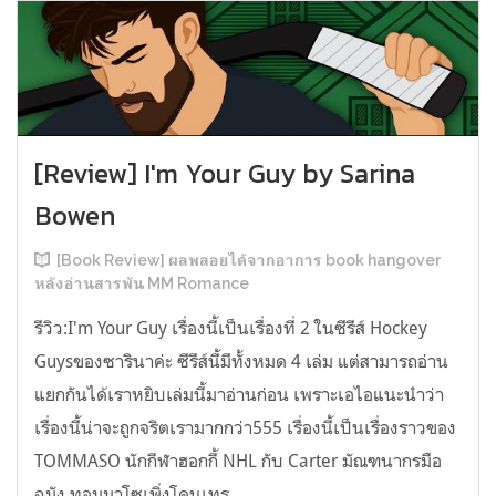
[Review] I'm Your Guy by Sarina
Bowen
[Book Review] ผลพลอยได้จากอาการ book hangover
หลังอ่านสารพัน MM Romance
รีวิว:I'm Your Guy เรื่องนี้เป็นเรื่องที่ 2 ในซีรีส์ Hockey
Guysของซารินาค่ะ ซีรีส์นี้มีทั้งหมด 4 เล่ม แต่สามารถอ่าน
แยกกันได้เราหยิบเล่มนี้มาอ่านก่อน เพราะเอไอแนะนำว่า
เรื่องนี้น่าจะถูกจริตเรามากกว่า555 เรื่องนี้เป็นเรื่องราวของ
TOMMASO นักกีฬาฮอกกี้ NHL กับ Carter มัณฑนากรมือ
ฉมัง ทอมมาโซเพิ่งโดนเทร...