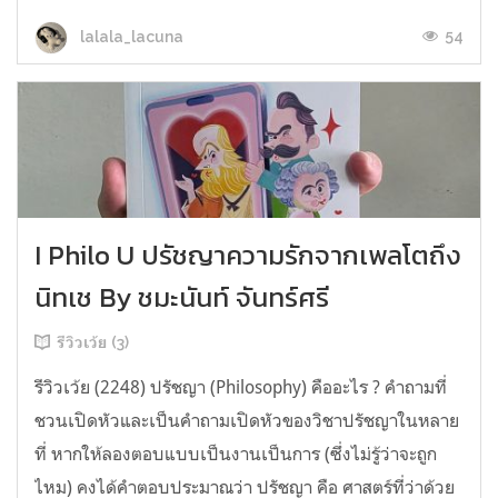
54
lalala_lacuna
I Philo U ปรัชญาความรักจากเพลโตถึง
นิทเช By ชมะนันท์ จันทร์ศรี
รีวิวเว้ย (3)
รีวิวเว้ย (2248) ปรัชญา (Philosophy) คืออะไร ? คำถามที่
ชวนเปิดหัวและเป็นคำถามเปิดหัวของวิชาปรัชญาในหลาย
ที่ หากให้ลองตอบแบบเป็นงานเป็นการ (ซึ่งไม่รู้ว่าจะถูก
ไหม) คงได้คำตอบประมาณว่า ปรัชญา คือ ศาสตร์ที่ว่าด้วย