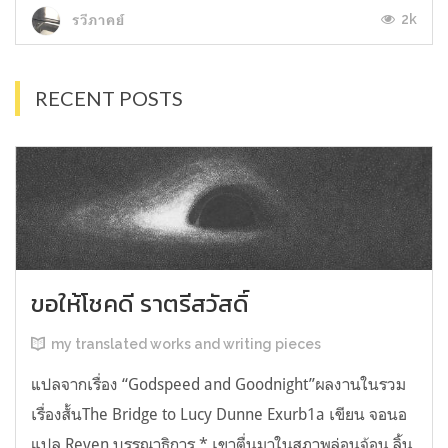
2k
รวีภาคย์
RECENT POSTS
ขอให้โชคดี ราตรีสวัสดิ์
my translated works and writing pieces
แปลจากเรื่อง “Godspeed and Goodnight”ผลงานในรวม
เรื่องสั้นThe Bridge to Lucy Dunne Exurb1a เขียน จอนอ
แปล Reven บรรณาธิการ * เขาตื่นมาในสภาพล่อนจ้อน ลิ้น