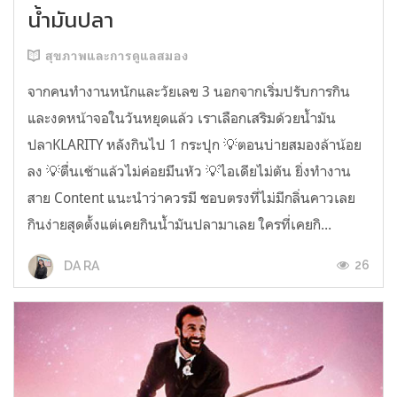
น้ำมันปลา
สุขภาพและการดูแลสมอง
จากคนทำงานหนักและวัยเลข 3 นอกจากเริ่มปรับการกิน
และงดหน้าจอในวันหยุดแล้ว เราเลือกเสริมด้วยน้ำมัน
ปลาKLARITY หลังกินไป 1 กระปุก 💡ตอนบ่ายสมองล้าน้อย
ลง 💡ตื่นเช้าแล้วไม่ค่อยมึนหัว 💡ไอเดียไม่ตัน ยิ่งทำงาน
สาย Content แนะนำว่าควรมี ชอบตรงที่ไม่มีกลิ่นคาวเลย
กินง่ายสุดตั้งแต่เคยกินน้ำมันปลามาเลย ใครที่เคยกิ...
26
DA RA