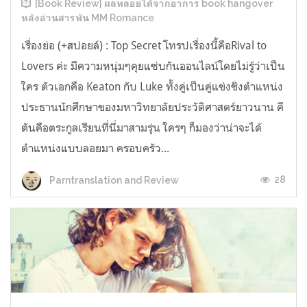
[Book Review] ผลพลอยได้จากอาการ book hangover
หลังอ่านสารพัน MM Romance
เรื่องย่อ (+สปอยล์) : Top Secret โทรปเรื่องนี้คือRival to
Lovers ค่ะ มีความหนุ่มๆคุยแซ่บกันออนไลน์โดยไม่รู้ว่าเป็น
ใคร ตัวเอกคือ Keaton กับ Luke ทั้งคู่เป็นคู่แข่งชิงตำแหน่ง
ประธานนักศึกษาของมหาวิทยาลัยประวัติศาสตร์ยาวนาน คี
ตันคือตระกูลเรียนที่นี่มาสามรุ่น ใครๆ ก็มองว่าน่าจะได้
ตำแหน่งแบบลอยมา ครอบครัว...
28
Parntranslation and Review