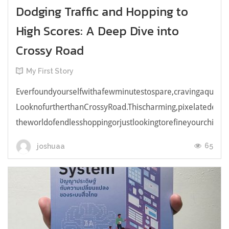
Dodging Traffic and Hopping to
High Scores: A Deep Dive into
Crossy Road
My First Story
Everfoundyourselfwithafewminutestospare,cravingaquick,e
LooknofurtherthanCrossyRoad.Thischarming,pixelatedendl
theworldofendlesshoppingorjustlookingtorefineyourchicken
65
joshuaa