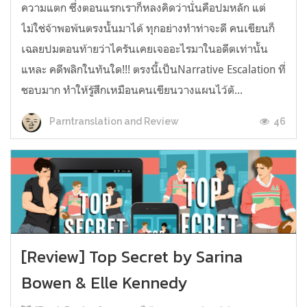
ความแตก ซึ่งตอนแรกเราก็หลงคิดว่านั่นคือปมหลัก แต่
ไม่ใช่จ้าพอพ้นตรงนั้นมาได้ ทุกอย่างทำท่าจะดี คนเขียนก็
เฉลยปมตอนท้ายว่าไครันเคยเจออะไรมาในอดีตเท่านั้น
แหละ คดีพลิกในทันใด!!! ตรงนี้เป็นNarrative Escalation ที่
ชอบมาก ทำให้รู้สึกเหมือนคนเขียนวางแผนไว้ตั...
46
Parntranslation and Review
[Review] Top Secret by Sarina
Bowen & Elle Kennedy