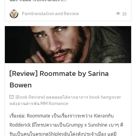
35
Parntranslation and Review
[Review] Roommate by Sarina
Bowen
[Book Review] ผลพลอยได้จากอาการ book hangover
หลังอ่านสารพัน MM Romance
เรื่องย่อ: Roommate เป็นเรื่องราวระหว่าง Kieranกับ
Rodderick มีโทรปความเป็นGrumpy x Sunshine เบาๆ คี
รันเป็นคนในตระกูลShipleyอันโด่งดังประจำเมือง แต่มี