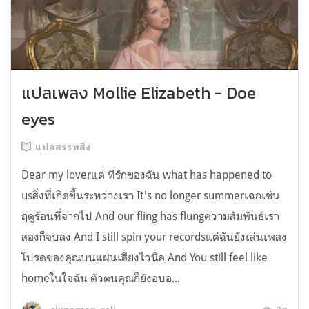
แปลเพลง Mollie Elizabeth - Doe
eyes
แปลสรรพสิ่ง
Dear my loverแด่ ที่รักของฉัน what has happened to
usสิ่งที่เกิดขึ้นระหว่างเรา It's no longer summerเฉกเช่น
ฤดูร้อนที่จากไป And our fling has flungความสัมพันธ์เรา
สองก็จบลง And I still spin your recordsแต่ฉันยังเล่นเพลง
โปรดของคุณบนแผ่นเสียงไวนิล And You still feel like
homeในใจฉัน ตัวตนคุณก็ยังอบอ...