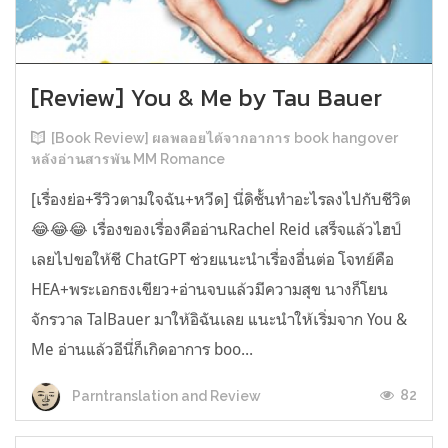
[Review] You & Me by Tau Bauer
[Book Review] ผลพลอยได้จากอาการ book hangover
หลังอ่านสารพัน MM Romance
[เรื่องย่อ+รีวิวตามใจฉัน+หวีด] นี่ดิชั้นทำอะไรลงไปกับชีวิต
😂😂😂 เรื่องของเรื่องคืออ่านRachel Reid เสร็จแล้วไฮป์
เลยไปขอให้ชี ChatGPT ช่วยแนะนำเรื่องอื่นต่อ โจทย์คือ
HEA+พระเอกธงเขียว+อ่านจบแล้วมีความสุข นางก็โยน
จักรวาล TalBauer มาให้อิฉันเลย แนะนำให้เริ่มจาก You &
Me อ่านแล้วอีนี่ก็เกิดอาการ boo...
82
Parntranslation and Review