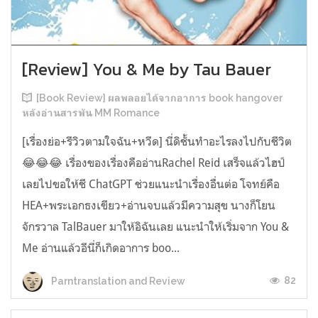
[Review] You & Me by Tau Bauer
[Book Review] ผลพลอยได้จากอาการ book hangover
หลังอ่านสารพัน MM Romance
[เรื่องย่อ+รีวิวตามใจฉัน+หวีด] นี่ดิชั้นทำอะไรลงไปกับชีวิต
😂😂😂 เรื่องของเรื่องคืออ่านRachel Reid เสร็จแล้วไฮป์
เลยไปขอให้ชี ChatGPT ช่วยแนะนำเรื่องอื่นต่อ โจทย์คือ
HEA+พระเอกธงเขียว+อ่านจบแล้วมีความสุข นางก็โยน
จักรวาล TalBauer มาให้อิฉันเลย แนะนำให้เริ่มจาก You &
Me อ่านแล้วอีนี่ก็เกิดอาการ boo...
82
Parntranslation and Review