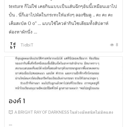
texture ก็ไม่ใช่ เคยกินแบบเป็นเส้นฉีกๆอันนี้เหมือนเอาไป
ปั่น . นี่ก็เอาไปผัดในกระทะให้แห้งๆ ลองชิมดู .. คะ คะ คะ
เค็มสะบัด O o" ... แบบใช้โควต้ากินโซเดียมทั้งสัปดาห์
ต้องหาผักนึ่ง ...
8
TidbiT
องค์ 1
A BRIGHT RAY OF DARKNESS ในห้วงมืดสนิทไม่มิดแสง
...