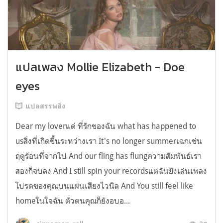
แปลเพลง Mollie Elizabeth - Doe
eyes
แปลสรรพสิ่ง
Dear my loverแด่ ที่รักของฉัน what has happened to
usสิ่งที่เกิดขึ้นระหว่างเรา It's no longer summerเฉกเช่น
ฤดูร้อนที่จากไป And our fling has flungความสัมพันธ์เรา
สองก็จบลง And I still spin your recordsแต่ฉันยังเล่นเพลง
โปรดของคุณบนแผ่นเสียงไวนิล And You still feel like
homeในใจฉัน ตัวตนคุณก็ยังอบอ...