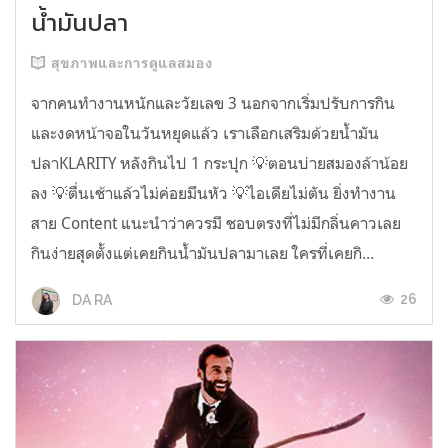
น้ำมันปลา
สุขภาพและการดูแลสมอง
จากคนทำงานหนักและวัยเลข 3 นอกจากเริ่มปรับการกิน
และงดหน้าจอในวันหยุดแล้ว เราเลือกเสริมด้วยน้ำมัน
ปลาKLARITY หลังกินไป 1 กระปุก 💡ตอนบ่ายสมองล้าน้อย
ลง 💡ตื่นเช้าแล้วไม่ค่อยมึนหัว 💡ไอเดียไม่ตัน ยิ่งทำงาน
สาย Content แนะนำว่าควรมี ชอบตรงที่ไม่มีกลิ่นคาวเลย
กินง่ายสุดตั้งแต่เคยกินน้ำมันปลามาเลย ใครที่เคยกิ...
26
DA RA