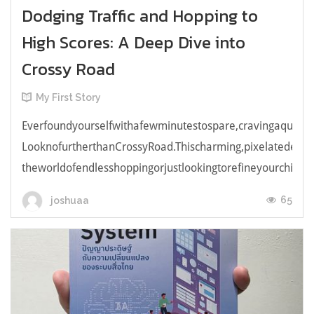
Dodging Traffic and Hopping to
High Scores: A Deep Dive into
Crossy Road
My First Story
Everfoundyourselfwithafewminutestospare,cravingaquick,e
LooknofurtherthanCrossyRoad.Thischarming,pixelatedendl
theworldofendlesshoppingorjustlookingtorefineyourchicken
65
joshuaa