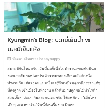
Kyungmin's Blog : บะหมี่เย็นน้ำ vs
บะหมี่เย็นแห้ง
ห้องแปลไทยของ happypuppy
สบายดีกันไหมครับ..วันนี้ผมก็เพิ่งไปทำงานเพลงกับมินฮ
ยอกมาครับ พอปลดประจำการมาสองเดือนแล้วต้องนั่ง
ทำงานกันแค่สองคนแบบนี้ เลยรู้สึกเหมือนคู่สามีภรรยาแก่ๆ
ที่ส่งลูกๆ เข้าเมืองไปทำงาน แล้วหันมาปลูกผลไม้ทำไร่ทำ
สวนเล็กๆ น้อยๆ กันสองคนเลยครับ ได้แต่คิดว่า "เมื่อไหร่
เด็กๆ จะมาหาน้า.."วันนี้ก่อนเริ่มงาน มินฮย...