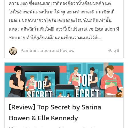
ความแตก ซึ่งตอนแรกเราก็หลงคิดว่านั่นคือปมหลัก แต่
ไม่ใช่จ้าพอพ้นตรงนั้นมาได้ ทุกอย่างทำท่าจะดี คนเขียนก็
เฉลยปมตอนท้ายว่าไครันเคยเจออะไรมาในอดีตเท่านั้น
แหละ คดีพลิกในทันใด!!! ตรงนี้เป็นNarrative Escalation ที่
ชอบมาก ทำให้รู้สึกเหมือนคนเขียนวางแผนไว้ตั...
46
Parntranslation and Review
[Review] Top Secret by Sarina
Bowen & Elle Kennedy