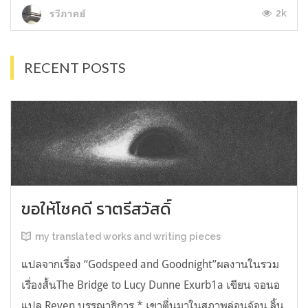
2k
รวีภาคย์
RECENT POSTS
ขอให้โชคดี ราตรีสวัสดิ์
my translated works and writing pieces
แปลจากเรื่อง “Godspeed and Goodnight”ผลงานในรวม
เรื่องสั้นThe Bridge to Lucy Dunne Exurb1a เขียน จอนอ
แปล Reven บรรณาธิการ * เขาตื่นมาในสภาพล่อนจ้อน ลิ้น