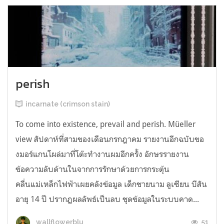
perish
incarnate (crimson stain)
To come into existence, prevail and perish. Müeller
view สัปดาห์ที่สามของเดือนกรกฎาคม รายงานอีกฉบับขอ
งมอร์แกนโผล่มาที่โต๊ะทำงานผมอีกครั้ง อักษรรายงาน
ข้อความลับด้านในจากการรักษาด้วยการกระตุ้น
คลื่นแม่เหล็กไฟฟ้าเผยคลังข้อมูล เด็กชายนาม ลูเซียน บีสัน
อายุ 14 ปี ปรากฏผลลัพธ์เป็นลบ ชุดข้อมูลในระบบคาด...
51
wallflowerblu