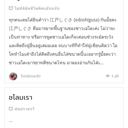
ไม่มีลิมิตชีวิตติดแอ๊บแจ๊บ
ทุกคนเคยได้ยินคำว่า 江戸しぐさ (edoshigusa) กันมั้ยคะ
江戸しぐさ คือมารยาทพื้นฐานของชาวเอโดะค่ะ ไม่ว่าจะ
เป็นท่าทาง หรือการพูดชาวเอโดะก็จะค่อนข้างระมัดระวัง
และคิดถึงผู้อื่นอยู่เสมอเลย จนบางทีก็ทำให้ผู้เขียนคิดว่า โอ
โหทำไมเค้าถึงได้คิดถึงคนอื่นได้ขนาดนี้นะอยากรู้มั้ยคะว่า
ชาวเอโดะมารยาทดีขนาดไหน มาลองอ่านกันได้เ...
1.4k
Sodasado
ชโลมเรา
ฝนปรายรวี
...