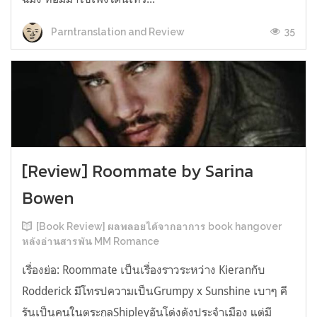
35
Parntranslation and Review
[Review] Roommate by Sarina
Bowen
[Book Review] ผลพลอยได้จากอาการ book hangover
หลังอ่านสารพัน MM Romance
เรื่องย่อ: Roommate เป็นเรื่องราวระหว่าง Kieranกับ
Rodderick มีโทรปความเป็นGrumpy x Sunshine เบาๆ คี
รันเป็นคนในตระกูลShipleyอันโด่งดังประจำเมือง แต่มี