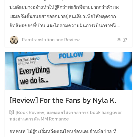
ปมด้อยบางอย่างทำให้รู้สึกว่าพ่อรักพี่ชายมากกว่าตัวเอง
เสมอ จึงดิ้นรนอยากออกมาอยู่คนเดียวเพื่อให้หลุดจาก
อิทธิพลของที่บ้าน และไล่ตามความฝันการเป็นกราฟฟิ...
37
Parntranslation and Review
[Review] For the Fans by Nyla K.
[Book Review] ผลพลอยได้จากอาการ book hangover
หลังอ่านสารพัน MM Romance
อหหหห ไม่รู้จะเริ่มหวีดตรงไหนก่อนเลยอ่านSarina ที่