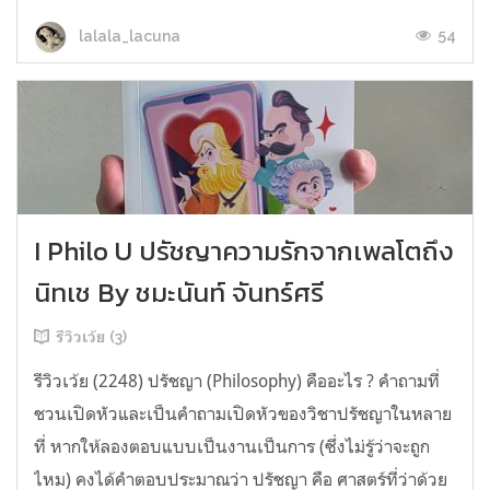
54
lalala_lacuna
I Philo U ปรัชญาความรักจากเพลโตถึง
นิทเช By ชมะนันท์ จันทร์ศรี
รีวิวเว้ย (3)
รีวิวเว้ย (2248) ปรัชญา (Philosophy) คืออะไร ? คำถามที่
ชวนเปิดหัวและเป็นคำถามเปิดหัวของวิชาปรัชญาในหลาย
ที่ หากให้ลองตอบแบบเป็นงานเป็นการ (ซึ่งไม่รู้ว่าจะถูก
ไหม) คงได้คำตอบประมาณว่า ปรัชญา คือ ศาสตร์ที่ว่าด้วย