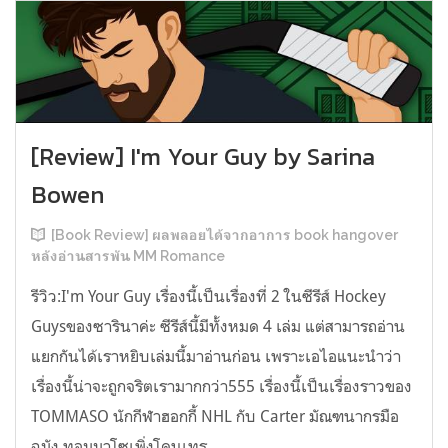
[Review] I'm Your Guy by Sarina
Bowen
[Book Review] ผลพลอยได้จากอาการ book hangover
หลังอ่านสารพัน MM Romance
รีวิว:I'm Your Guy เรื่องนี้เป็นเรื่องที่ 2 ในซีรีส์ Hockey
Guysของซารินาค่ะ ซีรีส์นี้มีทั้งหมด 4 เล่ม แต่สามารถอ่าน
แยกกันได้เราหยิบเล่มนี้มาอ่านก่อน เพราะเอไอแนะนำว่า
เรื่องนี้น่าจะถูกจริตเรามากกว่า555 เรื่องนี้เป็นเรื่องราวของ
TOMMASO นักกีฬาฮอกกี้ NHL กับ Carter มัณฑนากรมือ
ฉมัง ทอมมาโซเพิ่งโดนเทร...