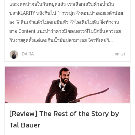
และงดหน้าจอในวันหยุดแล้ว เราเลือกเสริมด้วยน้ำมัน
ปลาKLARITY หลังกินไป 1 กระปุก 💡ตอนบ่ายสมองล้าน้อย
ลง 💡ตื่นเช้าแล้วไม่ค่อยมึนหัว 💡ไอเดียไม่ตัน ยิ่งทำงาน
สาย Content แนะนำว่าควรมี ชอบตรงที่ไม่มีกลิ่นคาวเลย
กินง่ายสุดตั้งแต่เคยกินน้ำมันปลามาเลย ใครที่เคยกิ...
21
DA RA
[Review] The Rest of the Story by
Tal Bauer