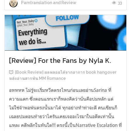
33
Parntranslation and Review
[Review] For the Fans by Nyla K.
[Book Review] ผลพลอยได้จากอาการ book hangover
หลังอ่านสารพัน MM Romance
อหหหห ไม่รู้จะเริ่มหวีดตรงไหนก่อนเลยอ่านSarina ที่
ความแตก ซึ่งตอนแรกเราก็หลงคิดว่านั่นคือปมหลัก แต่
ไม่ใช่จ้าพอพ้นตรงนั้นมาได้ ทุกอย่างทำท่าจะดี คนเขียนก็
เฉลยปมตอนท้ายว่าไครันเคยเจออะไรมาในอดีตเท่านั้น
แหละ คดีพลิกในทันใด!!! ตรงนี้เป็นNarrative Escalation ที่