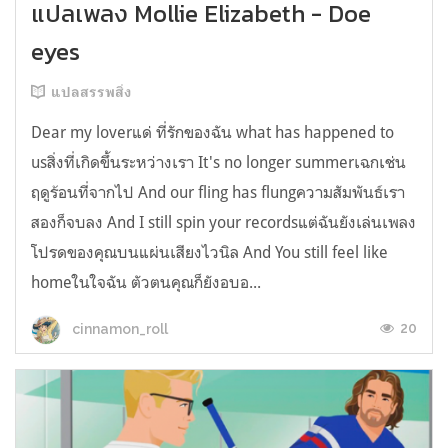
แปลเพลง Mollie Elizabeth - Doe
eyes
แปลสรรพสิ่ง
Dear my loverแด่ ที่รักของฉัน what has happened to
usสิ่งที่เกิดขึ้นระหว่างเรา It's no longer summerเฉกเช่น
ฤดูร้อนที่จากไป And our fling has flungความสัมพันธ์เรา
สองก็จบลง And I still spin your recordsแต่ฉันยังเล่นเพลง
โปรดของคุณบนแผ่นเสียงไวนิล And You still feel like
homeในใจฉัน ตัวตนคุณก็ยังอบอ...
20
cinnamon_roll