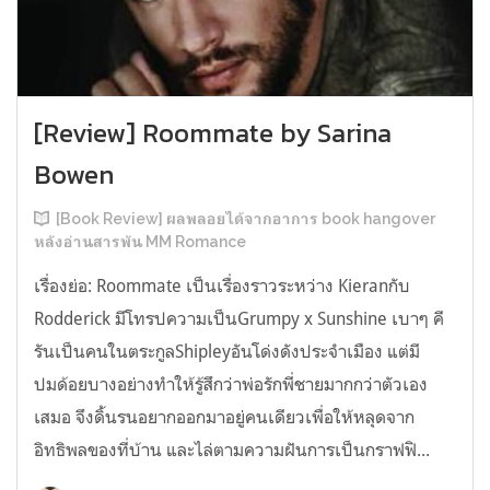
[Review] Roommate by Sarina
Bowen
[Book Review] ผลพลอยได้จากอาการ book hangover
หลังอ่านสารพัน MM Romance
เรื่องย่อ: Roommate เป็นเรื่องราวระหว่าง Kieranกับ
Rodderick มีโทรปความเป็นGrumpy x Sunshine เบาๆ คี
รันเป็นคนในตระกูลShipleyอันโด่งดังประจำเมือง แต่มี
ปมด้อยบางอย่างทำให้รู้สึกว่าพ่อรักพี่ชายมากกว่าตัวเอง
เสมอ จึงดิ้นรนอยากออกมาอยู่คนเดียวเพื่อให้หลุดจาก
อิทธิพลของที่บ้าน และไล่ตามความฝันการเป็นกราฟฟิ...