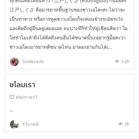
ทุกคนเคยได้ยินคำว่า 江戸しぐさ (edoshigusa) กันมั้ยคะ
江戸しぐさ คือมารยาทพื้นฐานของชาวเอโดะค่ะ ไม่ว่าจะ
เป็นท่าทาง หรือการพูดชาวเอโดะก็จะค่อนข้างระมัดระวัง
และคิดถึงผู้อื่นอยู่เสมอเลย จนบางทีก็ทำให้ผู้เขียนคิดว่า โอ
โหทำไมเค้าถึงได้คิดถึงคนอื่นได้ขนาดนี้นะอยากรู้มั้ยคะว่า
ชาวเอโดะมารยาทดีขนาดไหน มาลองอ่านกันได้เ...
1.4k
Sodasado
ชโลมเรา
ฝนปรายรวี
...
2k
รวีภาคย์