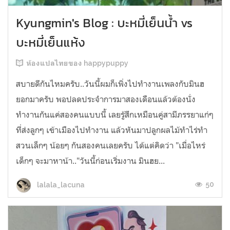
Kyungmin's Blog : บะหมี่เย็นน้ำ vs
บะหมี่เย็นแห้ง
ห้องแปลไทยของ happypuppy
สบายดีกันไหมครับ..วันนี้ผมก็เพิ่งไปทำงานเพลงกับมินฮ
ยอกมาครับ พอปลดประจำการมาสองเดือนแล้วต้องนั่ง
ทำงานกันแค่สองคนแบบนี้ เลยรู้สึกเหมือนคู่สามีภรรยาแก่ๆ
ที่ส่งลูกๆ เข้าเมืองไปทำงาน แล้วหันมาปลูกผลไม้ทำไร่ทำ
สวนเล็กๆ น้อยๆ กันสองคนเลยครับ ได้แต่คิดว่า "เมื่อไหร่
เด็กๆ จะมาหาน้า.."วันนี้ก่อนเริ่มงาน มินฮย...
50
lalala_lacuna