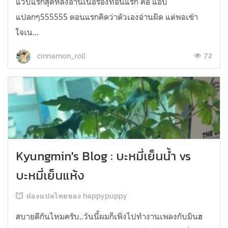
แวบแรกสุดหลังอ่านเนื้อร้องท่อนแรก คือ แอบ
แปลกๆ555555 ตอนแรกคิดว่าตัวเองอ่านผิด แต่พอเข้า
ใจเน...
72
cinnamon_roll
Kyungmin's Blog : บะหมี่เย็นน้ำ vs
บะหมี่เย็นแห้ง
ห้องแปลไทยของ happypuppy
สบายดีกันไหมครับ..วันนี้ผมก็เพิ่งไปทำงานเพลงกับมินฮ