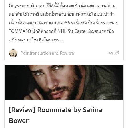
Guysของซารินาค่ะ ซีรีส์นี้มีทั้งหมด 4 เล่ม แต่สามารถอ่าน
แยกกันได้เราหยิบเล่มนี้มาอ่านก่อน เพราะเอไอแนะนำว่า
เรื่องนี้น่าจะถูกจริตเรามากกว่า555 เรื่องนี้เป็นเรื่องราวของ
TOMMASO นักกีฬาฮอกกี้ NHL กับ Carter มัณฑนากรมือ
ฉมัง ทอมมาโซเพิ่งโดนเทร...
36
Parntranslation and Review
[Review] Roommate by Sarina
Bowen