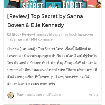
[Review] Top Secret by Sarina
Bowen & Elle Kennedy
[Book Review] ผลพลอยได้จากอาการ book hangover
หลังอ่านสารพัน MM Romance
เรื่องย่อ (+สปอยล์) : Top Secret โทรปเรื่องนี้คือRival to
Lovers ค่ะ มีความหนุ่มๆคุยแซ่บกันออนไลน์โดยไม่รู้ว่าเป็น
ใคร ตัวเอกคือ Keaton กับ Luke ทั้งคู่เป็นคู่แข่งชิงตำแหน่ง
ประธานนักศึกษาของมหาวิทยาลัยประวัติศาสตร์ยาวนาน คี
ตันคือตระกูลเรียนที่นี่มาสามรุ่น ใครๆ ก็มองว่าน่าจะได้
ตำแหน่งแบบลอยมา ครอบครัว...
29
Parntranslation and Review