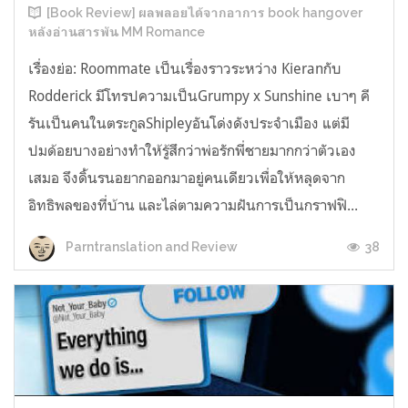
[Book Review] ผลพลอยได้จากอาการ book hangover
หลังอ่านสารพัน MM Romance
เรื่องย่อ: Roommate เป็นเรื่องราวระหว่าง Kieranกับ
Rodderick มีโทรปความเป็นGrumpy x Sunshine เบาๆ คี
รันเป็นคนในตระกูลShipleyอันโด่งดังประจำเมือง แต่มี
ปมด้อยบางอย่างทำให้รู้สึกว่าพ่อรักพี่ชายมากกว่าตัวเอง
เสมอ จึงดิ้นรนอยากออกมาอยู่คนเดียวเพื่อให้หลุดจาก
อิทธิพลของที่บ้าน และไล่ตามความฝันการเป็นกราฟฟิ...
38
Parntranslation and Review