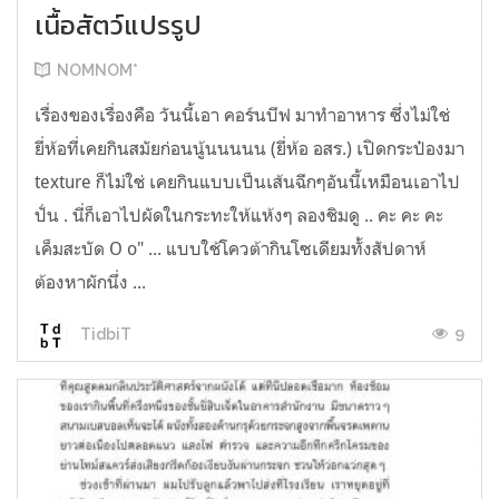
เนื้อสัตว์แปรรูป
NOMNOM*
เรื่องของเรื่องคือ วันนี้เอา คอร์นบีฟ มาทำอาหาร ซึ่งไม่ใช่
ยี่ห้อที่เคยกินสมัยก่อนนู้นนนนน (ยี่ห้อ อสร.) เปิดกระป๋องมา
texture ก็ไม่ใช่ เคยกินแบบเป็นเส้นฉีกๆอันนี้เหมือนเอาไป
ปั่น . นี่ก็เอาไปผัดในกระทะให้แห้งๆ ลองชิมดู .. คะ คะ คะ
เค็มสะบัด O o" ... แบบใช้โควต้ากินโซเดียมทั้งสัปดาห์
ต้องหาผักนึ่ง ...
9
TidbiT