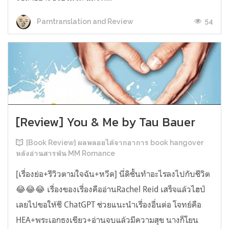
54
Parntranslation and Review
[Review] You & Me by Tau Bauer
[Book Review] ผลพลอยได้จากอาการ book hangover
หลังอ่านสารพัน MM Romance
[เรื่องย่อ+รีวิวตามใจฉัน+หวีด] นี่ดิชั้นทำอะไรลงไปกับชีวิต
😂😂😂 เรื่องของเรื่องคืออ่านRachel Reid เสร็จแล้วไฮป์
เลยไปขอให้ชี ChatGPT ช่วยแนะนำเรื่องอื่นต่อ โจทย์คือ
HEA+พระเอกธงเขียว+อ่านจบแล้วมีความสุข นางก็โยน