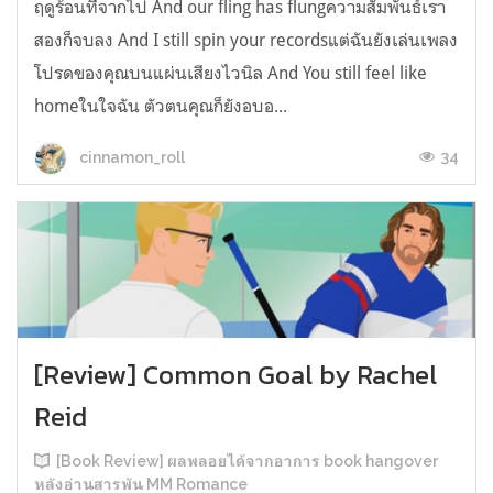
ฤดูร้อนที่จากไป And our fling has flungความสัมพันธ์เรา
สองก็จบลง And I still spin your recordsแต่ฉันยังเล่นเพลง
โปรดของคุณบนแผ่นเสียงไวนิล And You still feel like
homeในใจฉัน ตัวตนคุณก็ยังอบอ...
34
cinnamon_roll
[Review] Common Goal by Rachel
Reid
[Book Review] ผลพลอยได้จากอาการ book hangover
หลังอ่านสารพัน MM Romance