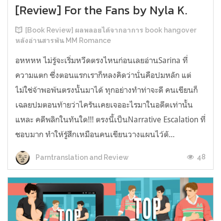
[Review] For the Fans by Nyla K.
[Book Review] ผลพลอยได้จากอาการ book hangover
หลังอ่านสารพัน MM Romance
อหหหห ไม่รู้จะเริ่มหวีดตรงไหนก่อนเลยอ่านSarina ที่
ความแตก ซึ่งตอนแรกเราก็หลงคิดว่านั่นคือปมหลัก แต่
ไม่ใช่จ้าพอพ้นตรงนั้นมาได้ ทุกอย่างทำท่าจะดี คนเขียนก็
เฉลยปมตอนท้ายว่าไครันเคยเจออะไรมาในอดีตเท่านั้น
แหละ คดีพลิกในทันใด!!! ตรงนี้เป็นNarrative Escalation ที่
ชอบมาก ทำให้รู้สึกเหมือนคนเขียนวางแผนไว้ตั...
48
Parntranslation and Review