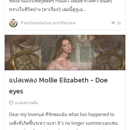
หลังอ่านแบบฟีลกู้ดติดๆ กันแล้ว เลยอยากได้ความแสบ
ทรวงในชีวิตบ้าง (หาเรื่อง!) เล่มนี้คู่หูเอ...
31
Parntranslation and Review
แปลเพลง Mollie Elizabeth - Doe
eyes
แปลสรรพสิ่ง
Dear my loverแด่ ที่รักของฉัน what has happened to
usสิ่งที่เกิดขึ้นระหว่างเรา It's no longer summerเฉกเช่น