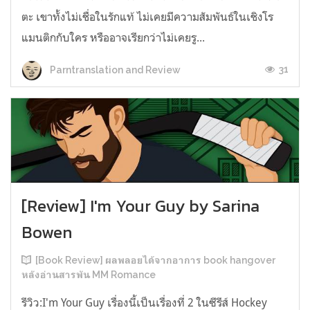
ตะ เขาทั้งไม่เชื่อในรักแท้ ไม่เคยมีความสัมพันธ์ในเชิงโร
แมนติกกับใคร หรืออาจเรียกว่าไม่เคยรู...
31
Parntranslation and Review
[Review] I'm Your Guy by Sarina
Bowen
[Book Review] ผลพลอยได้จากอาการ book hangover
หลังอ่านสารพัน MM Romance
รีวิว:I'm Your Guy เรื่องนี้เป็นเรื่องที่ 2 ในซีรีส์ Hockey