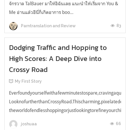
จักรวาล TalBauer มาให้อิฉันเลย แนะนำให้เริ่มจาก You &
Me อ่านแล้วอีนี่ก็เกิดอาการ boo...
83
Parntranslation and Review
Dodging Traffic and Hopping to
High Scores: A Deep Dive into
Crossy Road
My First Story
Everfoundyourselfwithafewminutestospare,cravingaquick,e
LooknofurtherthanCrossyRoad.Thischarming,pixelatedendl
theworldofendlesshoppingorjustlookingtorefineyourchicken
66
joshuaa