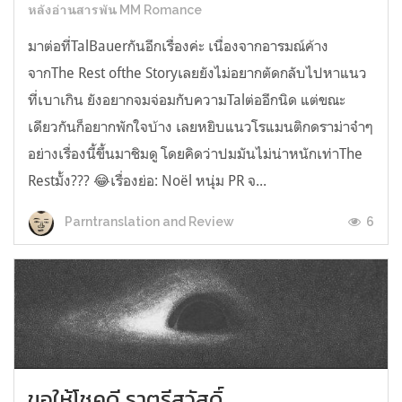
หลังอ่านสารพัน MM Romance
มาต่อที่TalBauerกันอีกเรื่องค่ะ เนื่องจากอารมณ์ค้าง
จากThe Rest ofthe Storyเลยยังไม่อยากตัดกลับไปหาแนว
ที่เบาเกิน ยังอยากจมจ่อมกับความTalต่ออีกนิด แต่ขณะ
เดียวกันก็อยากพักใจบ้าง เลยหยิบแนวโรแมนติกดราม่าจ๋าๆ
อย่างเรื่องนี้ขึ้นมาชิมดู โดยคิดว่าปมมันไม่น่าหนักเท่าThe
Restมั้ง??? 😂เรื่องย่อ: Noël หนุ่ม PR จ...
6
Parntranslation and Review
ขอให้โชคดี ราตรีสวัสดิ์