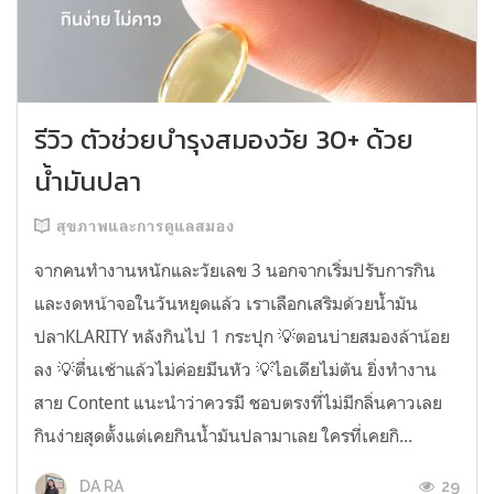
รีวิว ตัวช่วยบำรุงสมองวัย 30+ ด้วย
น้ำมันปลา
สุขภาพและการดูแลสมอง
จากคนทำงานหนักและวัยเลข 3 นอกจากเริ่มปรับการกิน
และงดหน้าจอในวันหยุดแล้ว เราเลือกเสริมด้วยน้ำมัน
ปลาKLARITY หลังกินไป 1 กระปุก 💡ตอนบ่ายสมองล้าน้อย
ลง 💡ตื่นเช้าแล้วไม่ค่อยมึนหัว 💡ไอเดียไม่ตัน ยิ่งทำงาน
สาย Content แนะนำว่าควรมี ชอบตรงที่ไม่มีกลิ่นคาวเลย
กินง่ายสุดตั้งแต่เคยกินน้ำมันปลามาเลย ใครที่เคยกิ...
29
DA RA