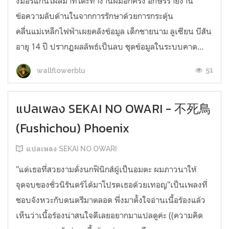
งมอร์แกนโผล่มาที่โต๊ะทำงานผมอีกครั้ง อักษรรายงาน
ข้อความลับด้านในจากการรักษาด้วยการกระตุ้น
คลื่นแม่เหล็กไฟฟ้าเผยคลังข้อมูล เด็กชายนาม ลูเซียน บีสัน
อายุ 14 ปี ปรากฏผลลัพธ์เป็นลบ ชุดข้อมูลในระบบคาด...
51
wallflowerblu
แปลเพลง SEKAI NO OWARI - 不死鳥
(Fushichou) Phoenix
แปลเพลง SEKAI NO OWARI
"แด่เธอที่สวยงามดั่งนกฟินิกส์ผู้เป็นอมตะ ผมภาวนาให้
จุดจบของชั่วนิรันดร์ได้มาโปรดเธอด้วยเทอญ"เป็นเพลงที่
ชอบจังหวะกับดนตรีมาตลอด พึ่งมาตั้งใจอ่านเนื้อร้องแล้ว
เห็นว่าเนื้อร้องน่าสนใจดีเลยอยากมาแปลดูค่ะ ((ความคิด