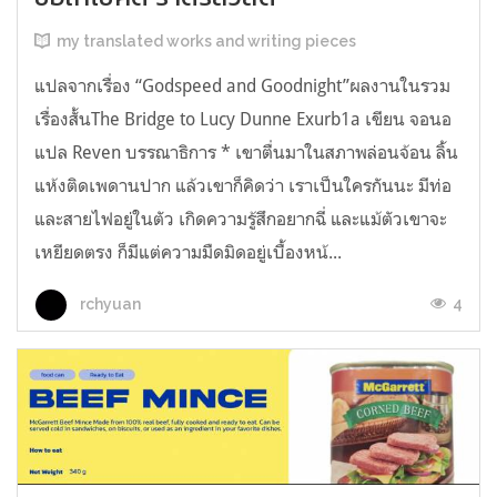
my translated works and writing pieces
แปลจากเรื่อง “Godspeed and Goodnight”ผลงานในรวม
เรื่องสั้นThe Bridge to Lucy Dunne Exurb1a เขียน จอนอ
แปล Reven บรรณาธิการ * เขาตื่นมาในสภาพล่อนจ้อน ลิ้น
แห้งติดเพดานปาก แล้วเขาก็คิดว่า เราเป็นใครกันนะ มีท่อ
และสายไฟอยู่ในตัว เกิดความรู้สึกอยากฉี่ และแม้ตัวเขาจะ
เหยียดตรง ก็มีแต่ความมืดมิดอยู่เบื้องหน้...
4
rchyuan