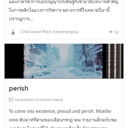
และภาควิชาการเองปัญญาประดิษฐ์ก็เข้ามามีบทบาทสำคัญ
ในการผลิกโฉมวงการวิชการ อย่างการที่ในหลายปีมานี้
ปรากฏการ...
52
Chaitawat Marc Seephongsai
perish
incarnate (crimson stain)
To come into existence, prevail and perish. Müeller
view สัปดาห์ที่สามของเดือนกรกฎาคม รายงานอีกฉบับขอ