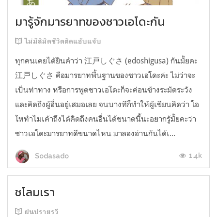
มารู้จักมารยาทของชาวเอโดะกัน
ไม่มีลิมิตชีวิตติดแอ๊บแจ๊บ
ทุกคนเคยได้ยินคำว่า 江戸しぐさ (edoshigusa) กันมั้ยคะ
江戸しぐさ คือมารยาทพื้นฐานของชาวเอโดะค่ะ ไม่ว่าจะ
เป็นท่าทาง หรือการพูดชาวเอโดะก็จะค่อนข้างระมัดระวัง
และคิดถึงผู้อื่นอยู่เสมอเลย จนบางทีก็ทำให้ผู้เขียนคิดว่า โอ
โหทำไมเค้าถึงได้คิดถึงคนอื่นได้ขนาดนี้นะอยากรู้มั้ยคะว่า
ชาวเอโดะมารยาทดีขนาดไหน มาลองอ่านกันได้เ...
1.4k
Sodasado
ชโลมเรา
ฝนปรายรวี