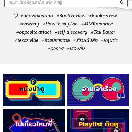
#bi-awakening
#Book review
#Bookreivew
#cowboy
#How to say I do
#MMRomance
#opposite attact
#self-discovery
#Tau Bauer
#texas vibe
#รีวิวนิยายวาย
#รีวิวหนังสือ
#หลุมดำ
#อวกาศ
#เรื่องสั้น