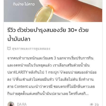
รีวิว ตัวช่วยบำรุงสมองวัย 30+ ด้วย
น้ำมันปลา
สุขภาพและการดูแลสมอง
จากคนทำงานหนักและวัยเลข 3 นอกจากเริ่มปรับการกิน
และงดหน้าจอในวันหยุดแล้ว เราเลือกเสริมด้วยน้ำมัน
ปลาKLARITY หลังกินไป 1 กระปุก 💡ตอนบ่ายสมองล้าน้อย
ลง 💡ตื่นเช้าแล้วไม่ค่อยมึนหัว 💡ไอเดียไม่ตัน ยิ่งทำงาน
สาย Content แนะนำว่าควรมี ชอบตรงที่ไม่มีกลิ่นคาวเลย
กินง่ายสุดตั้งแต่เคยกินน้ำมันปลามาเลย ใครที่เคยกิ...
29
DA RA