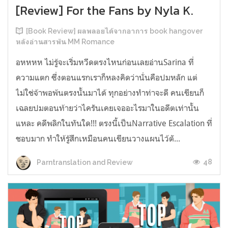
[Review] For the Fans by Nyla K.
[Book Review] ผลพลอยได้จากอาการ book hangover
หลังอ่านสารพัน MM Romance
อหหหห ไม่รู้จะเริ่มหวีดตรงไหนก่อนเลยอ่านSarina ที่
ความแตก ซึ่งตอนแรกเราก็หลงคิดว่านั่นคือปมหลัก แต่
ไม่ใช่จ้าพอพ้นตรงนั้นมาได้ ทุกอย่างทำท่าจะดี คนเขียนก็
เฉลยปมตอนท้ายว่าไครันเคยเจออะไรมาในอดีตเท่านั้น
แหละ คดีพลิกในทันใด!!! ตรงนี้เป็นNarrative Escalation ที่
ชอบมาก ทำให้รู้สึกเหมือนคนเขียนวางแผนไว้ตั...
48
Parntranslation and Review