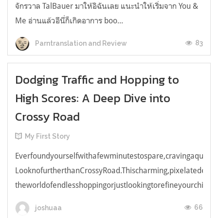
จักรวาล TalBauer มาให้อิฉันเลย แนะนำให้เริ่มจาก You &
Me อ่านแล้วอีนี่ก็เกิดอาการ boo...
83
Parntranslation and Review
Dodging Traffic and Hopping to
High Scores: A Deep Dive into
Crossy Road
My First Story
Everfoundyourselfwithafewminutestospare,cravingaquick,e
LooknofurtherthanCrossyRoad.Thischarming,pixelatedendl
theworldofendlesshoppingorjustlookingtorefineyourchicken
66
joshuaa