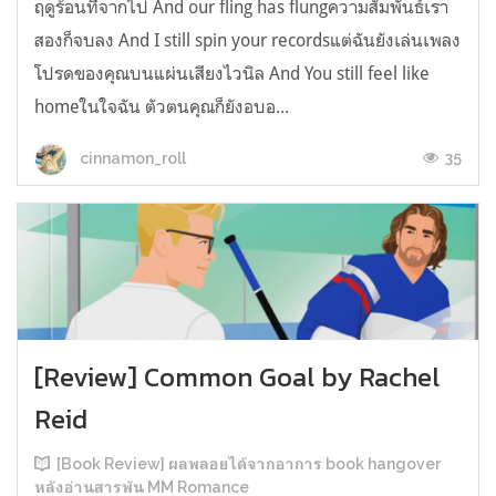
ฤดูร้อนที่จากไป And our fling has flungความสัมพันธ์เรา
สองก็จบลง And I still spin your recordsแต่ฉันยังเล่นเพลง
โปรดของคุณบนแผ่นเสียงไวนิล And You still feel like
homeในใจฉัน ตัวตนคุณก็ยังอบอ...
35
cinnamon_roll
[Review] Common Goal by Rachel
Reid
[Book Review] ผลพลอยได้จากอาการ book hangover
หลังอ่านสารพัน MM Romance