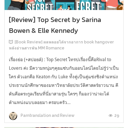
[Review] Top Secret by Sarina
Bowen & Elle Kennedy
[Book Review] ผลพลอยได้จากอาการ book hangover
หลังอ่านสารพัน MM Romance
เรื่องย่อ (+สปอยล์) : Top Secret โทรปเรื่องนี้คือRival to
Lovers ค่ะ มีความหนุ่มๆคุยแซ่บกันออนไลน์โดยไม่รู้ว่าเป็น
ใคร ตัวเอกคือ Keaton กับ Luke ทั้งคู่เป็นคู่แข่งชิงตำแหน่ง
ประธานนักศึกษาของมหาวิทยาลัยประวัติศาสตร์ยาวนาน คี
ตันคือตระกูลเรียนที่นี่มาสามรุ่น ใครๆ ก็มองว่าน่าจะได้
ตำแหน่งแบบลอยมา ครอบครัว...
29
Parntranslation and Review