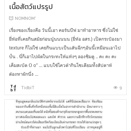
เนื้อสัตว์แปรรูป
NOMNOM*
เรื่องของเรื่องคือ วันนี้เอา คอร์นบีฟ มาทำอาหาร ซึ่งไม่ใช่
ยี่ห้อที่เคยกินสมัยก่อนนู้นนนนน (ยี่ห้อ อสร.) เปิดกระป๋องมา
texture ก็ไม่ใช่ เคยกินแบบเป็นเส้นฉีกๆอันนี้เหมือนเอาไป
ปั่น . นี่ก็เอาไปผัดในกระทะให้แห้งๆ ลองชิมดู .. คะ คะ คะ
เค็มสะบัด O o" ... แบบใช้โควต้ากินโซเดียมทั้งสัปดาห์
ต้องหาผักนึ่ง ...
9
TidbiT