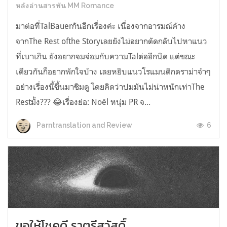
หลังอ่านสารพัน MM Romance
มาต่อที่TalBauerกันอีกเรื่องค่ะ เนื่องจากอารมณ์ค้าง
จากThe Rest ofthe Storyเลยยังไม่อยากตัดกลับไปหาแนว
ที่เบาเกิน ยังอยากจมจ่อมกับความTalต่ออีกนิด แต่ขณะ
เดียวกันก็อยากพักใจบ้าง เลยหยิบแนวโรแมนติกดราม่าจ๋าๆ
อย่างเรื่องนี้ขึ้นมาชิมดู โดยคิดว่าปมมันไม่น่าหนักเท่าThe
Restมั้ง??? 😂เรื่องย่อ: Noël หนุ่ม PR จ...
6
Parntranslation and Review
ขอให้โชคดี ราตรีสวัสดิ์