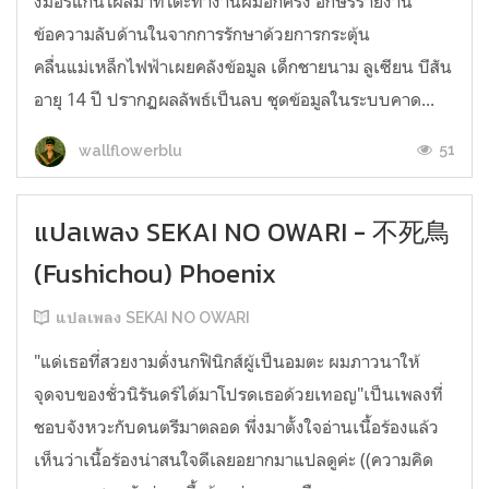
งมอร์แกนโผล่มาที่โต๊ะทำงานผมอีกครั้ง อักษรรายงาน
ข้อความลับด้านในจากการรักษาด้วยการกระตุ้น
คลื่นแม่เหล็กไฟฟ้าเผยคลังข้อมูล เด็กชายนาม ลูเซียน บีสัน
อายุ 14 ปี ปรากฏผลลัพธ์เป็นลบ ชุดข้อมูลในระบบคาด...
51
wallflowerblu
แปลเพลง SEKAI NO OWARI - 不死鳥
(Fushichou) Phoenix
แปลเพลง SEKAI NO OWARI
"แด่เธอที่สวยงามดั่งนกฟินิกส์ผู้เป็นอมตะ ผมภาวนาให้
จุดจบของชั่วนิรันดร์ได้มาโปรดเธอด้วยเทอญ"เป็นเพลงที่
ชอบจังหวะกับดนตรีมาตลอด พึ่งมาตั้งใจอ่านเนื้อร้องแล้ว
เห็นว่าเนื้อร้องน่าสนใจดีเลยอยากมาแปลดูค่ะ ((ความคิด