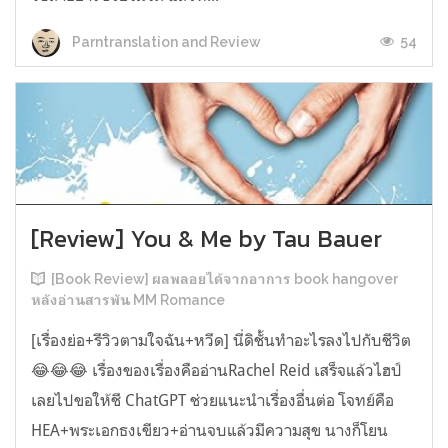
54
Parntranslation and Review
[Review] You & Me by Tau Bauer
[Book Review] ผลพลอยได้จากอาการ book hangover
หลังอ่านสารพัน MM Romance
[เรื่องย่อ+รีวิวตามใจฉัน+หวีด] นี่ดิชั้นทำอะไรลงไปกับชีวิต
😂😂😂 เรื่องของเรื่องคืออ่านRachel Reid เสร็จแล้วไฮป์
เลยไปขอให้ชี ChatGPT ช่วยแนะนำเรื่องอื่นต่อ โจทย์คือ
HEA+พระเอกธงเขียว+อ่านจบแล้วมีความสุข นางก็โยน