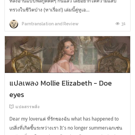
หลังอ่านแบบฟีลกู้ดติดๆ กันแล้ว เลยอยากได้ความแสบ
ทรวงในชีวิตบ้าง (หาเรื่อง!) เล่มนี้คู่หูเอ...
31
Parntranslation and Review
แปลเพลง Mollie Elizabeth - Doe
eyes
แปลสรรพสิ่ง
Dear my loverแด่ ที่รักของฉัน what has happened to
usสิ่งที่เกิดขึ้นระหว่างเรา It's no longer summerเฉกเช่น