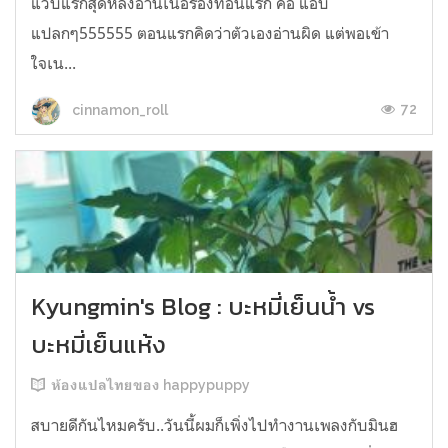
แวบแรกสุดหลังอ่านเนื้อร้องท่อนแรก คือ แอบ
แปลกๆ555555 ตอนแรกคิดว่าตัวเองอ่านผิด แต่พอเข้า
ใจเน...
72
cinnamon_roll
Kyungmin's Blog : บะหมี่เย็นน้ำ vs
บะหมี่เย็นแห้ง
ห้องแปลไทยของ happypuppy
สบายดีกันไหมครับ..วันนี้ผมก็เพิ่งไปทำงานเพลงกับมินฮ