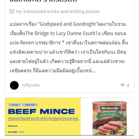
my translated works and writing pieces
แปลจากเรื่อง “Godspeed and Goodnight”ผลงานในรวม
เรื่องสั้นThe Bridge to Lucy Dunne Exurb1a เขียน จอนอ
แปล Reven บรรณาธิการ * เขาตื่นมาในสภาพล่อนจ้อน ลิ้น
แห้งติดเพดานปาก แล้วเขาก็คิดว่า เราเป็นใครกันนะ มีท่อ
และสายไฟอยู่ในตัว เกิดความรู้สึกอยากฉี่ และแม้ตัวเขาจะ
เหยียดตรง ก็มีแต่ความมืดมิดอยู่เบื้องหน้...
4
rchyuan