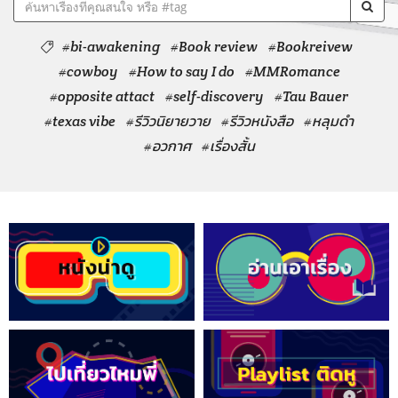
#bi-awakening
#Book review
#Bookreivew
#cowboy
#How to say I do
#MMRomance
#opposite attact
#self-discovery
#Tau Bauer
#texas vibe
#รีวิวนิยายวาย
#รีวิวหนังสือ
#หลุมดำ
#อวกาศ
#เรื่องสั้น