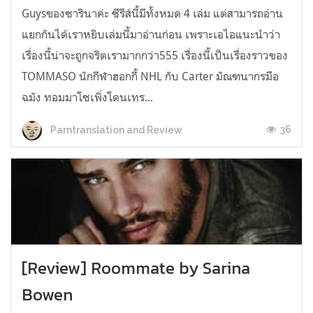
Guysของซารินาค่ะ ซีรีส์นี้มีทั้งหมด 4 เล่ม แต่สามารถอ่าน
แยกกันได้เราหยิบเล่มนี้มาอ่านก่อน เพราะเอไอแนะนำว่า
เรื่องนี้น่าจะถูกจริตเรามากกว่า555 เรื่องนี้เป็นเรื่องราวของ
TOMMASO นักกีฬาฮอกกี้ NHL กับ Carter มัณฑนากรมือ
ฉมัง ทอมมาโซเพิ่งโดนเทร...
36
Parntranslation and Review
[Review] Roommate by Sarina
Bowen