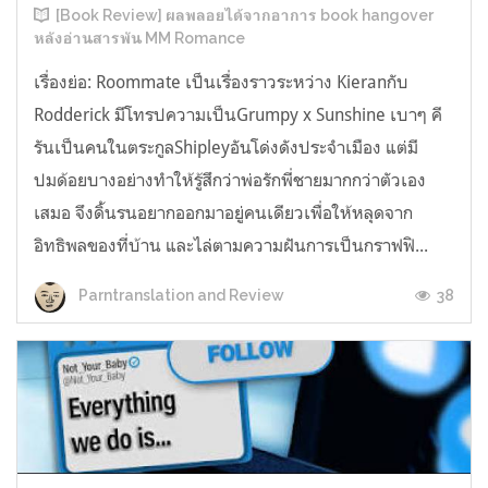
[Book Review] ผลพลอยได้จากอาการ book hangover
หลังอ่านสารพัน MM Romance
เรื่องย่อ: Roommate เป็นเรื่องราวระหว่าง Kieranกับ
Rodderick มีโทรปความเป็นGrumpy x Sunshine เบาๆ คี
รันเป็นคนในตระกูลShipleyอันโด่งดังประจำเมือง แต่มี
ปมด้อยบางอย่างทำให้รู้สึกว่าพ่อรักพี่ชายมากกว่าตัวเอง
เสมอ จึงดิ้นรนอยากออกมาอยู่คนเดียวเพื่อให้หลุดจาก
อิทธิพลของที่บ้าน และไล่ตามความฝันการเป็นกราฟฟิ...
38
Parntranslation and Review