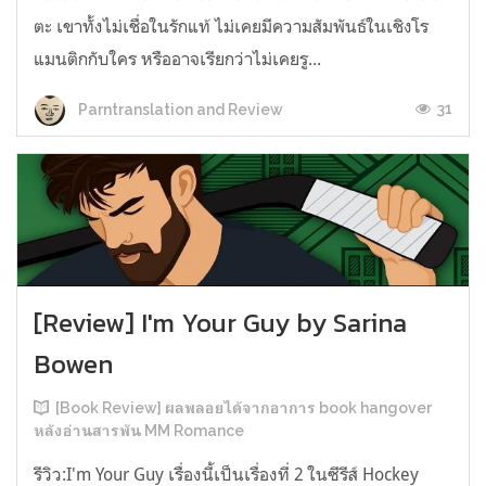
ตะ เขาทั้งไม่เชื่อในรักแท้ ไม่เคยมีความสัมพันธ์ในเชิงโร
แมนติกกับใคร หรืออาจเรียกว่าไม่เคยรู...
31
Parntranslation and Review
[Review] I'm Your Guy by Sarina
Bowen
[Book Review] ผลพลอยได้จากอาการ book hangover
หลังอ่านสารพัน MM Romance
รีวิว:I'm Your Guy เรื่องนี้เป็นเรื่องที่ 2 ในซีรีส์ Hockey