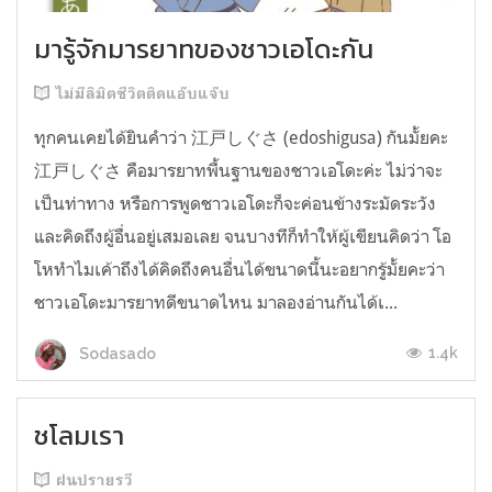
มารู้จักมารยาทของชาวเอโดะกัน
ไม่มีลิมิตชีวิตติดแอ๊บแจ๊บ
ทุกคนเคยได้ยินคำว่า 江戸しぐさ (edoshigusa) กันมั้ยคะ
江戸しぐさ คือมารยาทพื้นฐานของชาวเอโดะค่ะ ไม่ว่าจะ
เป็นท่าทาง หรือการพูดชาวเอโดะก็จะค่อนข้างระมัดระวัง
และคิดถึงผู้อื่นอยู่เสมอเลย จนบางทีก็ทำให้ผู้เขียนคิดว่า โอ
โหทำไมเค้าถึงได้คิดถึงคนอื่นได้ขนาดนี้นะอยากรู้มั้ยคะว่า
ชาวเอโดะมารยาทดีขนาดไหน มาลองอ่านกันได้เ...
1.4k
Sodasado
ชโลมเรา
ฝนปรายรวี