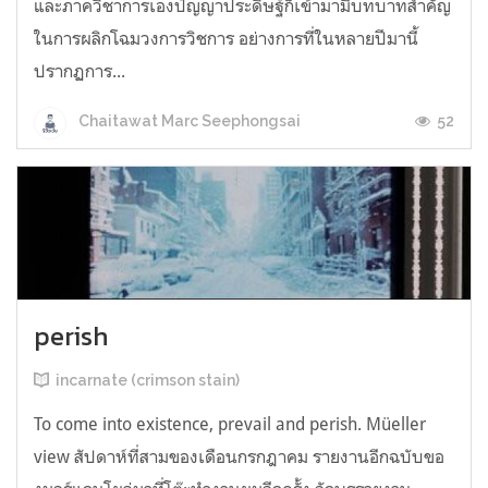
และภาควิชาการเองปัญญาประดิษฐ์ก็เข้ามามีบทบาทสำคัญ
ในการผลิกโฉมวงการวิชการ อย่างการที่ในหลายปีมานี้
ปรากฏการ...
52
Chaitawat Marc Seephongsai
perish
incarnate (crimson stain)
To come into existence, prevail and perish. Müeller
view สัปดาห์ที่สามของเดือนกรกฎาคม รายงานอีกฉบับขอ