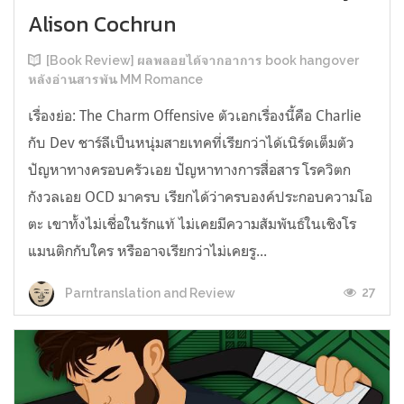
Alison Cochrun
[Book Review] ผลพลอยได้จากอาการ book hangover
หลังอ่านสารพัน MM Romance
เรื่องย่อ: The Charm Offensive ตัวเอกเรื่องนี้คือ Charlie
กับ Dev ชาร์ลีเป็นหนุ่มสายเทคที่เรียกว่าได้เนิร์ดเต็มตัว
ปัญหาทางครอบครัวเอย ปัญหาทางการสื่อสาร โรควิตก
กังวลเอย OCD มาครบ เรียกได้ว่าครบองค์ประกอบความโอ
ตะ เขาทั้งไม่เชื่อในรักแท้ ไม่เคยมีความสัมพันธ์ในเชิงโร
แมนติกกับใคร หรืออาจเรียกว่าไม่เคยรู...
27
Parntranslation and Review