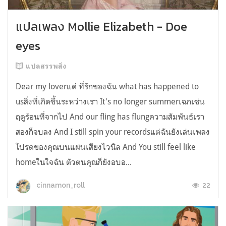
แปลเพลง Mollie Elizabeth - Doe
eyes
แปลสรรพสิ่ง
Dear my loverแด่ ที่รักของฉัน what has happened to
usสิ่งที่เกิดขึ้นระหว่างเรา It's no longer summerเฉกเช่น
ฤดูร้อนที่จากไป And our fling has flungความสัมพันธ์เรา
สองก็จบลง And I still spin your recordsแต่ฉันยังเล่นเพลง
โปรดของคุณบนแผ่นเสียงไวนิล And You still feel like
homeในใจฉัน ตัวตนคุณก็ยังอบอ...
22
cinnamon_roll