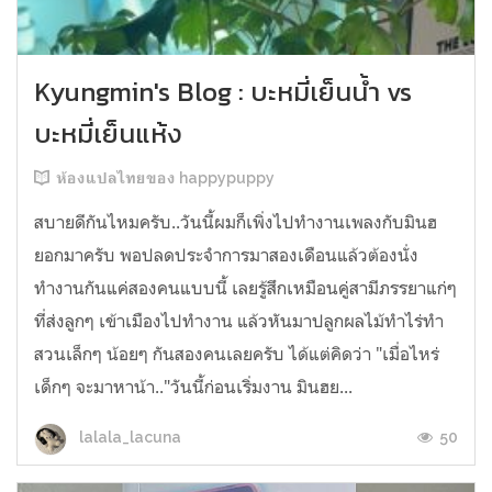
Kyungmin's Blog : บะหมี่เย็นน้ำ vs
บะหมี่เย็นแห้ง
ห้องแปลไทยของ happypuppy
สบายดีกันไหมครับ..วันนี้ผมก็เพิ่งไปทำงานเพลงกับมินฮ
ยอกมาครับ พอปลดประจำการมาสองเดือนแล้วต้องนั่ง
ทำงานกันแค่สองคนแบบนี้ เลยรู้สึกเหมือนคู่สามีภรรยาแก่ๆ
ที่ส่งลูกๆ เข้าเมืองไปทำงาน แล้วหันมาปลูกผลไม้ทำไร่ทำ
สวนเล็กๆ น้อยๆ กันสองคนเลยครับ ได้แต่คิดว่า "เมื่อไหร่
เด็กๆ จะมาหาน้า.."วันนี้ก่อนเริ่มงาน มินฮย...
50
lalala_lacuna