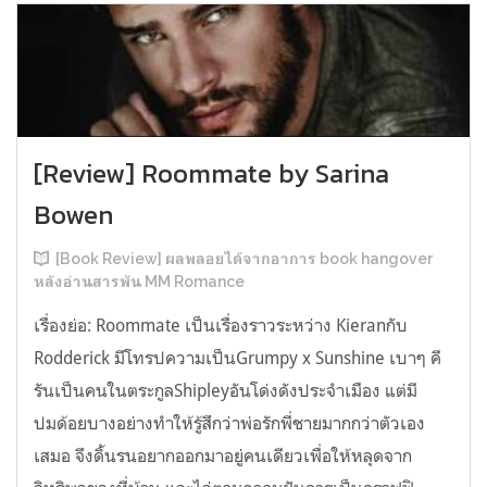
[Review] Roommate by Sarina
Bowen
[Book Review] ผลพลอยได้จากอาการ book hangover
หลังอ่านสารพัน MM Romance
เรื่องย่อ: Roommate เป็นเรื่องราวระหว่าง Kieranกับ
Rodderick มีโทรปความเป็นGrumpy x Sunshine เบาๆ คี
รันเป็นคนในตระกูลShipleyอันโด่งดังประจำเมือง แต่มี
ปมด้อยบางอย่างทำให้รู้สึกว่าพ่อรักพี่ชายมากกว่าตัวเอง
เสมอ จึงดิ้นรนอยากออกมาอยู่คนเดียวเพื่อให้หลุดจาก