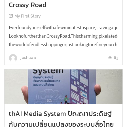
Crossy Road
My First Story
Everfoundyourselfwithafewminutestospare,cravingaquick,e
LooknofurtherthanCrossyRoad.Thischarming,pixelatedendl
theworldofendlesshoppingorjustlookingtorefineyourchicken
63
joshuaa
thAI Media System ปัญญาประดิษฐ์
กับความเปลี่ยนแปลงของระบบสื่อไทย