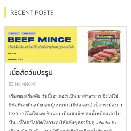
RECENT POSTS
เนื้อสัตว์แปรรูป
NOMNOM*
เรื่องของเรื่องคือ วันนี้เอา คอร์นบีฟ มาทำอาหาร ซึ่งไม่ใช่
ยี่ห้อที่เคยกินสมัยก่อนนู้นนนนน (ยี่ห้อ อสร.) เปิดกระป๋องมา
texture ก็ไม่ใช่ เคยกินแบบเป็นเส้นฉีกๆอันนี้เหมือนเอาไป
ปั่น . นี่ก็เอาไปผัดในกระทะให้แห้งๆ ลองชิมดู .. คะ คะ คะ
เค็มสะบัด O o" ... แบบใช้โควต้ากินโซเดียมทั้งสัปดาห์