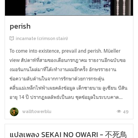
perish
incarnate (crimson stain)
To come into existence, prevail and perish. Müeller
view สัปดาห์ที่สามของเดือนกรกฎาคม รายงานอีกฉบับขอ
งมอร์แกนโผล่มาที่โต๊ะทำงานผมอีกครั้ง อักษรรายงาน
ข้อความลับด้านในจากการรักษาด้วยการกระตุ้น
คลื่นแม่เหล็กไฟฟ้าเผยคลังข้อมูล เด็กชายนาม ลูเซียน บีสัน
อายุ 14 ปี ปรากฏผลลัพธ์เป็นลบ ชุดข้อมูลในระบบคาด...
49
wallflowerblu
แปลเพลง SEKAI NO OWARI - 不死鳥