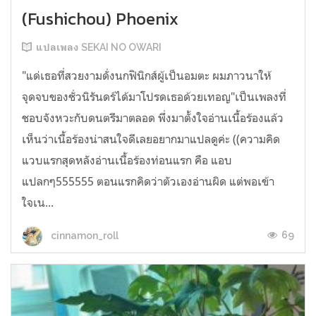
(Fushichou) Phoenix
แปลเพลง SEKAI NO OWARI
"แด่เธอที่สวยงามดั่งนกฟินิกส์ผู้เป็นอมตะ ผมภาวนาให้
จุดจบของชั่วนิรันดร์ได้มาโปรดเธอด้วยเทอญ"เป็นเพลงที่
ชอบจังหวะกับดนตรีมาตลอด พึ่งมาตั้งใจอ่านเนื้อร้องแล้ว
เห็นว่าเนื้อร้องน่าสนใจดีเลยอยากมาแปลดูค่ะ ((ความคิด
แวบแรกสุดหลังอ่านเนื้อร้องท่อนแรก คือ แอบ
แปลกๆ555555 ตอนแรกคิดว่าตัวเองอ่านผิด แต่พอเข้า
ใจเน...
69
cinnamon_roll