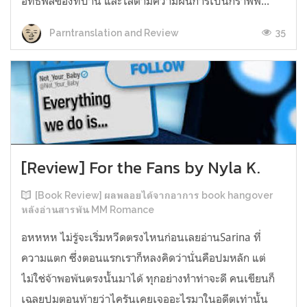
อิทธิพลของที่บ้าน และไล่ตามความฝันการเป็นกราฟฟิ...
35
Parntranslation and Review
[Review] For the Fans by Nyla K.
[Book Review] ผลพลอยได้จากอาการ book hangover
หลังอ่านสารพัน MM Romance
อหหหห ไม่รู้จะเริ่มหวีดตรงไหนก่อนเลยอ่านSarina ที่
ความแตก ซึ่งตอนแรกเราก็หลงคิดว่านั่นคือปมหลัก แต่
ไม่ใช่จ้าพอพ้นตรงนั้นมาได้ ทุกอย่างทำท่าจะดี คนเขียนก็
เฉลยปมตอนท้ายว่าไครันเคยเจออะไรมาในอดีตเท่านั้น