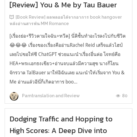
[Review] You & Me by Tau Bauer
[Book Review] ผลพลอยได้จากอาการ book hangover
หลังอ่านสารพัน MM Romance
[เรื่องย่อ+รีวิวตามใจฉัน+หวีด] นี่ดิชั้นทำอะไรลงไปกับชีวิต
😂😂😂 เรื่องของเรื่องคืออ่านRachel Reid เสร็จแล้วไฮป์
เลยไปขอให้ชี ChatGPT ช่วยแนะนำเรื่องอื่นต่อ โจทย์คือ
HEA+พระเอกธงเขียว+อ่านจบแล้วมีความสุข นางก็โยน
จักรวาล TalBauer มาให้อิฉันเลย แนะนำให้เริ่มจาก You &
Me อ่านแล้วอีนี่ก็เกิดอาการ boo...
80
Parntranslation and Review
Dodging Traffic and Hopping to
High Scores: A Deep Dive into