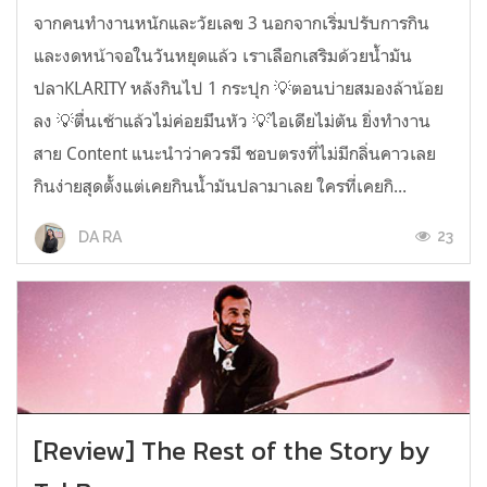
จากคนทำงานหนักและวัยเลข 3 นอกจากเริ่มปรับการกิน
และงดหน้าจอในวันหยุดแล้ว เราเลือกเสริมด้วยน้ำมัน
ปลาKLARITY หลังกินไป 1 กระปุก 💡ตอนบ่ายสมองล้าน้อย
ลง 💡ตื่นเช้าแล้วไม่ค่อยมึนหัว 💡ไอเดียไม่ตัน ยิ่งทำงาน
สาย Content แนะนำว่าควรมี ชอบตรงที่ไม่มีกลิ่นคาวเลย
กินง่ายสุดตั้งแต่เคยกินน้ำมันปลามาเลย ใครที่เคยกิ...
23
DA RA
[Review] The Rest of the Story by