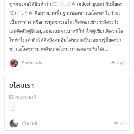
ทุกคนเคยได้ยินคำว่า 江戸しぐさ (edoshigusa) กันมั้ยคะ
江戸しぐさ คือมารยาทพื้นฐานของชาวเอโดะค่ะ ไม่ว่าจะ
เป็นท่าทาง หรือการพูดชาวเอโดะก็จะค่อนข้างระมัดระวัง
และคิดถึงผู้อื่นอยู่เสมอเลย จนบางทีก็ทำให้ผู้เขียนคิดว่า โอ
โหทำไมเค้าถึงได้คิดถึงคนอื่นได้ขนาดนี้นะอยากรู้มั้ยคะว่า
ชาวเอโดะมารยาทดีขนาดไหน มาลองอ่านกันได้เ...
1.4k
Sodasado
ชโลมเรา
ฝนปรายรวี
...
2k
รวีภาคย์