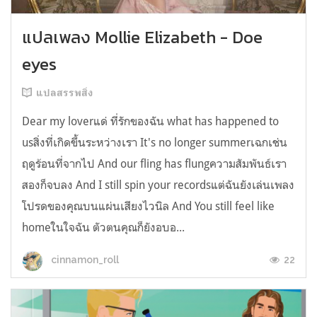
แปลเพลง Mollie Elizabeth - Doe
eyes
แปลสรรพสิ่ง
Dear my loverแด่ ที่รักของฉัน what has happened to
usสิ่งที่เกิดขึ้นระหว่างเรา It's no longer summerเฉกเช่น
ฤดูร้อนที่จากไป And our fling has flungความสัมพันธ์เรา
สองก็จบลง And I still spin your recordsแต่ฉันยังเล่นเพลง
โปรดของคุณบนแผ่นเสียงไวนิล And You still feel like
homeในใจฉัน ตัวตนคุณก็ยังอบอ...
22
cinnamon_roll