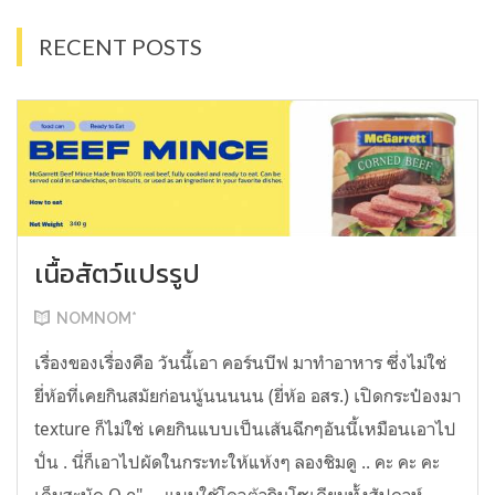
RECENT POSTS
เนื้อสัตว์แปรรูป
NOMNOM*
เรื่องของเรื่องคือ วันนี้เอา คอร์นบีฟ มาทำอาหาร ซึ่งไม่ใช่
ยี่ห้อที่เคยกินสมัยก่อนนู้นนนนน (ยี่ห้อ อสร.) เปิดกระป๋องมา
texture ก็ไม่ใช่ เคยกินแบบเป็นเส้นฉีกๆอันนี้เหมือนเอาไป
ปั่น . นี่ก็เอาไปผัดในกระทะให้แห้งๆ ลองชิมดู .. คะ คะ คะ
เค็มสะบัด O o" ... แบบใช้โควต้ากินโซเดียมทั้งสัปดาห์