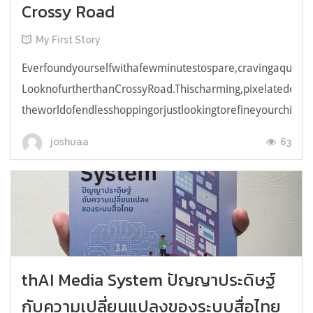
Crossy Road
My First Story
Everfoundyourselfwithafewminutestospare,cravingaquick,e
LooknofurtherthanCrossyRoad.Thischarming,pixelatedendl
theworldofendlesshoppingorjustlookingtorefineyourchicken
63
joshuaa
thAI Media System ปัญญาประดิษฐ์
กับความเปลี่ยนแปลงของระบบสื่อไทย