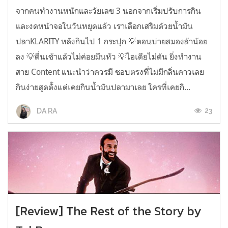
จากคนทำงานหนักและวัยเลข 3 นอกจากเริ่มปรับการกิน
และงดหน้าจอในวันหยุดแล้ว เราเลือกเสริมด้วยน้ำมัน
ปลาKLARITY หลังกินไป 1 กระปุก 💡ตอนบ่ายสมองล้าน้อย
ลง 💡ตื่นเช้าแล้วไม่ค่อยมึนหัว 💡ไอเดียไม่ตัน ยิ่งทำงาน
สาย Content แนะนำว่าควรมี ชอบตรงที่ไม่มีกลิ่นคาวเลย
กินง่ายสุดตั้งแต่เคยกินน้ำมันปลามาเลย ใครที่เคยกิ...
23
DA RA
[Review] The Rest of the Story by