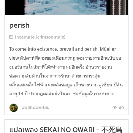
perish
incarnate (crimson stain)
To come into existence, prevail and perish. Müeller
view สัปดาห์ที่สามของเดือนกรกฎาคม รายงานอีกฉบับขอ
งมอร์แกนโผล่มาที่โต๊ะทำงานผมอีกครั้ง อักษรรายงาน
ข้อความลับด้านในจากการรักษาด้วยการกระตุ้น
คลื่นแม่เหล็กไฟฟ้าเผยคลังข้อมูล เด็กชายนาม ลูเซียน บีสัน
อายุ 14 ปี ปรากฏผลลัพธ์เป็นลบ ชุดข้อมูลในระบบคาด...
49
wallflowerblu
แปลเพลง SEKAI NO OWARI - 不死鳥