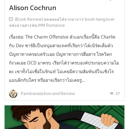
Alison Cochrun
[Book Review] ผลพลอยได้จากอาการ book hangover
หลังอ่านสารพัน MM Romance
เรื่องย่อ: The Charm Offensive ตัวเอกเรื่องนี้คือ Charlie
กับ Dev ชาร์ลีเป็นหนุ่มสายเทคที่เรียกว่าได้เนิร์ดเต็มตัว
ปัญหาทางครอบครัวเอย ปัญหาทางการสื่อสาร โรควิตก
กังวลเอย OCD มาครบ เรียกได้ว่าครบองค์ประกอบความโอ
ตะ เขาทั้งไม่เชื่อในรักแท้ ไม่เคยมีความสัมพันธ์ในเชิงโร
แมนติกกับใคร หรืออาจเรียกว่าไม่เคยรู...
27
Parntranslation and Review