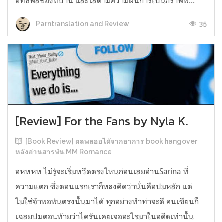
อิทธิพลของที่บ้าน และไล่ตามความฝันการเป็นกราฟฟิ...
35
Parntranslation and Review
[Review] For the Fans by Nyla K.
[Book Review] ผลพลอยได้จากอาการ book hangover
หลังอ่านสารพัน MM Romance
อหหหห ไม่รู้จะเริ่มหวีดตรงไหนก่อนเลยอ่านSarina ที่
ความแตก ซึ่งตอนแรกเราก็หลงคิดว่านั่นคือปมหลัก แต่
ไม่ใช่จ้าพอพ้นตรงนั้นมาได้ ทุกอย่างทำท่าจะดี คนเขียนก็
เฉลยปมตอนท้ายว่าไครันเคยเจออะไรมาในอดีตเท่านั้น