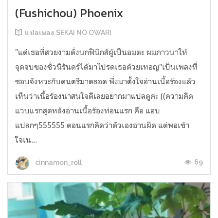
(Fushichou) Phoenix
แปลเพลง SEKAI NO OWARI
"แด่เธอที่สวยงามดั่งนกฟินิกส์ผู้เป็นอมตะ ผมภาวนาให้
จุดจบของชั่วนิรันดร์ได้มาโปรดเธอด้วยเทอญ"เป็นเพลงที่
ชอบจังหวะกับดนตรีมาตลอด พึ่งมาตั้งใจอ่านเนื้อร้องแล้ว
เห็นว่าเนื้อร้องน่าสนใจดีเลยอยากมาแปลดูค่ะ ((ความคิด
แวบแรกสุดหลังอ่านเนื้อร้องท่อนแรก คือ แอบ
แปลกๆ555555 ตอนแรกคิดว่าตัวเองอ่านผิด แต่พอเข้า
ใจเน...
69
cinnamon_roll