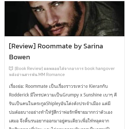
[Review] Roommate by Sarina
Bowen
[Book Review] ผลพลอยได้จากอาการ book hangover
หลังอ่านสารพัน MM Romance
เรื่องย่อ: Roommate เป็นเรื่องราวระหว่าง Kieranกับ
Rodderick มีโทรปความเป็นGrumpy x Sunshine เบาๆ คี
รันเป็นคนในตระกูลShipleyอันโด่งดังประจำเมือง แต่มี
ปมด้อยบางอย่างทำให้รู้สึกว่าพ่อรักพี่ชายมากกว่าตัวเอง
เสมอ จึงดิ้นรนอยากออกมาอยู่คนเดียวเพื่อให้หลุดจาก