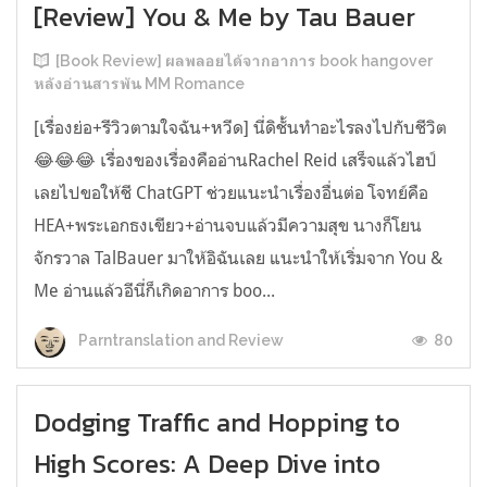
[Review] You & Me by Tau Bauer
[Book Review] ผลพลอยได้จากอาการ book hangover
หลังอ่านสารพัน MM Romance
[เรื่องย่อ+รีวิวตามใจฉัน+หวีด] นี่ดิชั้นทำอะไรลงไปกับชีวิต
😂😂😂 เรื่องของเรื่องคืออ่านRachel Reid เสร็จแล้วไฮป์
เลยไปขอให้ชี ChatGPT ช่วยแนะนำเรื่องอื่นต่อ โจทย์คือ
HEA+พระเอกธงเขียว+อ่านจบแล้วมีความสุข นางก็โยน
จักรวาล TalBauer มาให้อิฉันเลย แนะนำให้เริ่มจาก You &
Me อ่านแล้วอีนี่ก็เกิดอาการ boo...
80
Parntranslation and Review
Dodging Traffic and Hopping to
High Scores: A Deep Dive into