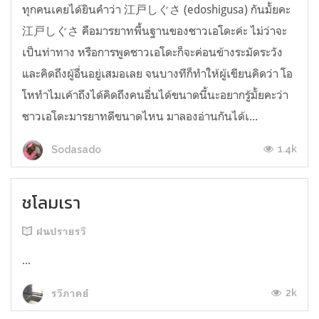
ทุกคนเคยได้ยินคำว่า 江戸しぐさ (edoshigusa) กันมั้ยคะ
江戸しぐさ คือมารยาทพื้นฐานของชาวเอโดะค่ะ ไม่ว่าจะ
เป็นท่าทาง หรือการพูดชาวเอโดะก็จะค่อนข้างระมัดระวัง
และคิดถึงผู้อื่นอยู่เสมอเลย จนบางทีก็ทำให้ผู้เขียนคิดว่า โอ
โหทำไมเค้าถึงได้คิดถึงคนอื่นได้ขนาดนี้นะอยากรู้มั้ยคะว่า
ชาวเอโดะมารยาทดีขนาดไหน มาลองอ่านกันได้เ...
1.4k
Sodasado
ชโลมเรา
ฝนปรายรวี
...
2k
รวีภาคย์