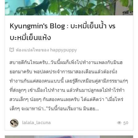
Kyungmin's Blog : บะหมี่เย็นน้ำ vs
บะหมี่เย็นแห้ง
ห้องแปลไทยของ happypuppy
สบายดีกันไหมครับ..วันนี้ผมก็เพิ่งไปทำงานเพลงกับมินฮ
ยอกมาครับ พอปลดประจำการมาสองเดือนแล้วต้องนั่ง
ทำงานกันแค่สองคนแบบนี้ เลยรู้สึกเหมือนคู่สามีภรรยาแก่ๆ
ที่ส่งลูกๆ เข้าเมืองไปทำงาน แล้วหันมาปลูกผลไม้ทำไร่ทำ
สวนเล็กๆ น้อยๆ กันสองคนเลยครับ ได้แต่คิดว่า "เมื่อไหร่
เด็กๆ จะมาหาน้า.."วันนี้ก่อนเริ่มงาน มินฮย...
50
lalala_lacuna