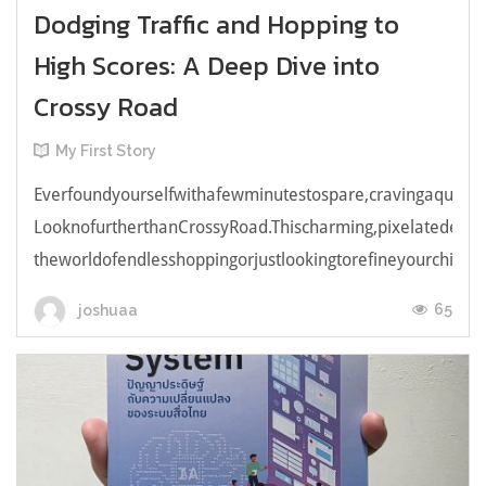
Dodging Traffic and Hopping to
High Scores: A Deep Dive into
Crossy Road
My First Story
Everfoundyourselfwithafewminutestospare,cravingaquick,e
LooknofurtherthanCrossyRoad.Thischarming,pixelatedendl
theworldofendlesshoppingorjustlookingtorefineyourchicken
65
joshuaa