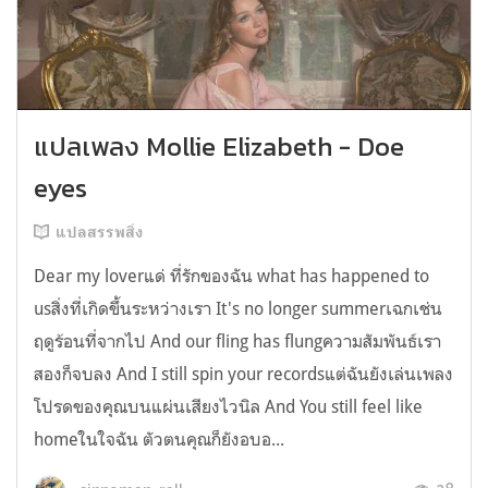
แปลเพลง Mollie Elizabeth - Doe
eyes
แปลสรรพสิ่ง
Dear my loverแด่ ที่รักของฉัน what has happened to
usสิ่งที่เกิดขึ้นระหว่างเรา It's no longer summerเฉกเช่น
ฤดูร้อนที่จากไป And our fling has flungความสัมพันธ์เรา
สองก็จบลง And I still spin your recordsแต่ฉันยังเล่นเพลง
โปรดของคุณบนแผ่นเสียงไวนิล And You still feel like
homeในใจฉัน ตัวตนคุณก็ยังอบอ...