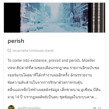
perish
incarnate (crimson stain)
To come into existence, prevail and perish. Müeller
view สัปดาห์ที่สามของเดือนกรกฎาคม รายงานอีกฉบับขอ
งมอร์แกนโผล่มาที่โต๊ะทำงานผมอีกครั้ง อักษรรายงาน
ข้อความลับด้านในจากการรักษาด้วยการกระตุ้น
คลื่นแม่เหล็กไฟฟ้าเผยคลังข้อมูล เด็กชายนาม ลูเซียน บีสัน
อายุ 14 ปี ปรากฏผลลัพธ์เป็นลบ ชุดข้อมูลในระบบคาด...
51
wallflowerblu