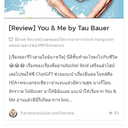
[Review] You & Me by Tau Bauer
[Book Review] ผลพลอยได้จากอาการ book hangover
หลังอ่านสารพัน MM Romance
[เรื่องย่อ+รีวิวตามใจฉัน+หวีด] นี่ดิชั้นทำอะไรลงไปกับชีวิต
😂😂😂 เรื่องของเรื่องคืออ่านRachel Reid เสร็จแล้วไฮป์
เลยไปขอให้ชี ChatGPT ช่วยแนะนำเรื่องอื่นต่อ โจทย์คือ
HEA+พระเอกธงเขียว+อ่านจบแล้วมีความสุข นางก็โยน
จักรวาล TalBauer มาให้อิฉันเลย แนะนำให้เริ่มจาก You &
Me อ่านแล้วอีนี่ก็เกิดอาการ boo...
82
Parntranslation and Review