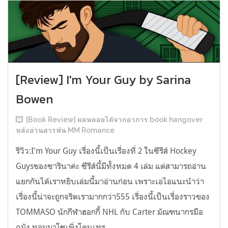
[Review] I'm Your Guy by Sarina
Bowen
[Book Review] ผลพลอยได้จากอาการ book hangover
หลังอ่านสารพัน MM Romance
รีวิว:I'm Your Guy เรื่องนี้เป็นเรื่องที่ 2 ในซีรีส์ Hockey
Guysของซารินาค่ะ ซีรีส์นี้มีทั้งหมด 4 เล่ม แต่สามารถอ่าน
แยกกันได้เราหยิบเล่มนี้มาอ่านก่อน เพราะเอไอแนะนำว่า
เรื่องนี้น่าจะถูกจริตเรามากกว่า555 เรื่องนี้เป็นเรื่องราวของ
TOMMASO นักกีฬาฮอกกี้ NHL กับ Carter มัณฑนากรมือ
ฉมัง ทอมมาโซเพิ่งโดนเทร...