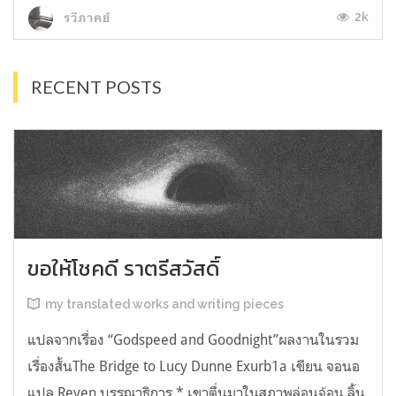
2k
รวีภาคย์
RECENT POSTS
ขอให้โชคดี ราตรีสวัสดิ์
my translated works and writing pieces
แปลจากเรื่อง “Godspeed and Goodnight”ผลงานในรวม
เรื่องสั้นThe Bridge to Lucy Dunne Exurb1a เขียน จอนอ
แปล Reven บรรณาธิการ * เขาตื่นมาในสภาพล่อนจ้อน ลิ้น