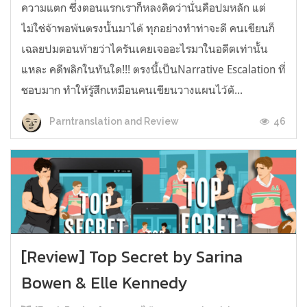
ความแตก ซึ่งตอนแรกเราก็หลงคิดว่านั่นคือปมหลัก แต่
ไม่ใช่จ้าพอพ้นตรงนั้นมาได้ ทุกอย่างทำท่าจะดี คนเขียนก็
เฉลยปมตอนท้ายว่าไครันเคยเจออะไรมาในอดีตเท่านั้น
แหละ คดีพลิกในทันใด!!! ตรงนี้เป็นNarrative Escalation ที่
ชอบมาก ทำให้รู้สึกเหมือนคนเขียนวางแผนไว้ตั...
46
Parntranslation and Review
[Review] Top Secret by Sarina
Bowen & Elle Kennedy