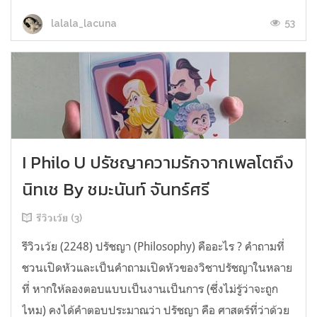
53
lalala_lacuna
I Philo U ปรัชญาความรักจากเพลโตถึง
นิทเช By ชมะนันท์ จันทร์ศรี
รีวิวเว้ย (3)
รีวิวเว้ย (2248) ปรัชญา (Philosophy) คืออะไร ? คำถามที่
ชวนเปิดหัวและเป็นคำถามเปิดหัวของวิชาปรัชญาในหลาย
ที่ หากให้ลองตอบแบบเป็นงานเป็นการ (ซึ่งไม่รู้ว่าจะถูก
ไหม) คงได้คำตอบประมาณว่า ปรัชญา คือ ศาสตร์ที่ว่าด้วย