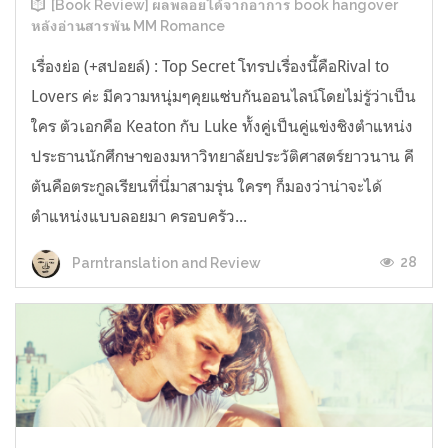
[Book Review] ผลพลอยได้จากอาการ book hangover
หลังอ่านสารพัน MM Romance
เรื่องย่อ (+สปอยล์) : Top Secret โทรปเรื่องนี้คือRival to
Lovers ค่ะ มีความหนุ่มๆคุยแซ่บกันออนไลน์โดยไม่รู้ว่าเป็น
ใคร ตัวเอกคือ Keaton กับ Luke ทั้งคู่เป็นคู่แข่งชิงตำแหน่ง
ประธานนักศึกษาของมหาวิทยาลัยประวัติศาสตร์ยาวนาน คี
ตันคือตระกูลเรียนที่นี่มาสามรุ่น ใครๆ ก็มองว่าน่าจะได้
ตำแหน่งแบบลอยมา ครอบครัว...
28
Parntranslation and Review