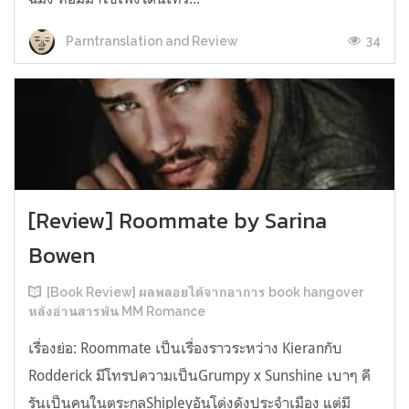
34
Parntranslation and Review
[Review] Roommate by Sarina
Bowen
[Book Review] ผลพลอยได้จากอาการ book hangover
หลังอ่านสารพัน MM Romance
เรื่องย่อ: Roommate เป็นเรื่องราวระหว่าง Kieranกับ
Rodderick มีโทรปความเป็นGrumpy x Sunshine เบาๆ คี
รันเป็นคนในตระกูลShipleyอันโด่งดังประจำเมือง แต่มี