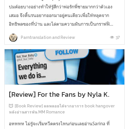
ปมด้อยบางอย่างทำให้รู้สึกว่าพ่อรักพี่ชายมากกว่าตัวเอง
เสมอ จึงดิ้นรนอยากออกมาอยู่คนเดียวเพื่อให้หลุดจาก
อิทธิพลของที่บ้าน และไล่ตามความฝันการเป็นกราฟฟิ...
37
Parntranslation and Review
[Review] For the Fans by Nyla K.
[Book Review] ผลพลอยได้จากอาการ book hangover
หลังอ่านสารพัน MM Romance
อหหหห ไม่รู้จะเริ่มหวีดตรงไหนก่อนเลยอ่านSarina ที่