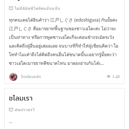
ไม่มีลิมิตชีวิตติดแอ๊บแจ๊บ
ทุกคนเคยได้ยินคำว่า 江戸しぐさ (edoshigusa) กันมั้ยคะ
江戸しぐさ คือมารยาทพื้นฐานของชาวเอโดะค่ะ ไม่ว่าจะ
เป็นท่าทาง หรือการพูดชาวเอโดะก็จะค่อนข้างระมัดระวัง
และคิดถึงผู้อื่นอยู่เสมอเลย จนบางทีก็ทำให้ผู้เขียนคิดว่า โอ
โหทำไมเค้าถึงได้คิดถึงคนอื่นได้ขนาดนี้นะอยากรู้มั้ยคะว่า
ชาวเอโดะมารยาทดีขนาดไหน มาลองอ่านกันได้เ...
1.4k
Sodasado
ชโลมเรา
ฝนปรายรวี
...