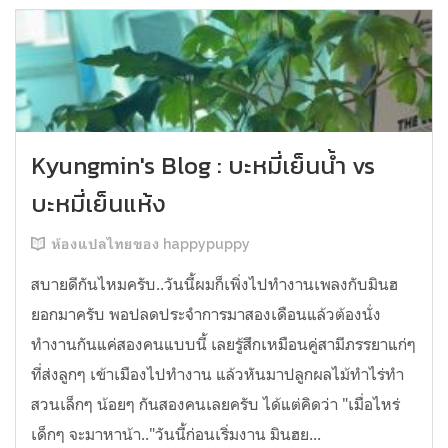
Kyungmin's Blog : บะหมี่เย็นน้ำ vs
บะหมี่เย็นแห้ง
ห้องแปลไทยของ happypuppy
สบายดีกันไหมครับ..วันนี้ผมก็เพิ่งไปทำงานเพลงกับมินฮ
ยอกมาครับ พอปลดประจำการมาสองเดือนแล้วต้องนั่ง
ทำงานกันแค่สองคนแบบนี้ เลยรู้สึกเหมือนคู่สามีภรรยาแก่ๆ
ที่ส่งลูกๆ เข้าเมืองไปทำงาน แล้วหันมาปลูกผลไม้ทำไร่ทำ
สวนเล็กๆ น้อยๆ กันสองคนเลยครับ ได้แต่คิดว่า "เมื่อไหร่
เด็กๆ จะมาหาน้า.."วันนี้ก่อนเริ่มงาน มินฮย...