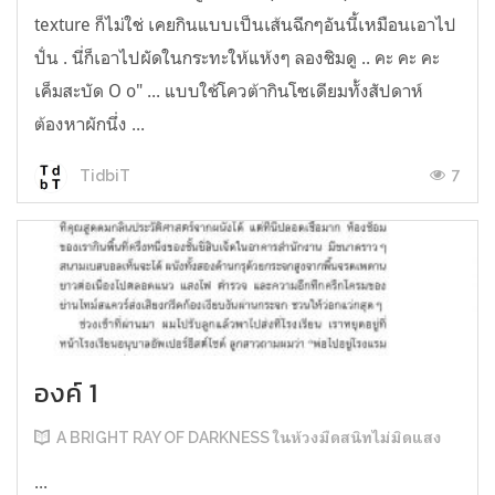
texture ก็ไม่ใช่ เคยกินแบบเป็นเส้นฉีกๆอันนี้เหมือนเอาไป
ปั่น . นี่ก็เอาไปผัดในกระทะให้แห้งๆ ลองชิมดู .. คะ คะ คะ
เค็มสะบัด O o" ... แบบใช้โควต้ากินโซเดียมทั้งสัปดาห์
ต้องหาผักนึ่ง ...
7
TidbiT
องค์ 1
A BRIGHT RAY OF DARKNESS ในห้วงมืดสนิทไม่มิดแสง
...