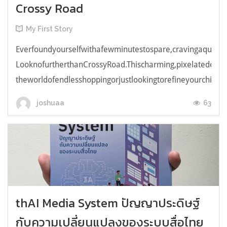
Crossy Road
My First Story
Everfoundyourselfwithafewminutestospare,cravingaquick,e
LooknofurtherthanCrossyRoad.Thischarming,pixelatedendl
theworldofendlesshoppingorjustlookingtorefineyourchicken
63
joshuaa
thAI Media System ปัญญาประดิษฐ์
กับความเปลี่ยนแปลงของระบบสื่อไทย