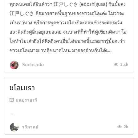
ทุกคนเคยได้ยินคำว่า 江戸しぐさ (edoshigusa) กันมั้ยคะ
江戸しぐさ คือมารยาทพื้นฐานของชาวเอโดะค่ะ ไม่ว่าจะ
เป็นท่าทาง หรือการพูดชาวเอโดะก็จะค่อนข้างระมัดระวัง
และคิดถึงผู้อื่นอยู่เสมอเลย จนบางทีก็ทำให้ผู้เขียนคิดว่า โอ
โหทำไมเค้าถึงได้คิดถึงคนอื่นได้ขนาดนี้นะอยากรู้มั้ยคะว่า
ชาวเอโดะมารยาทดีขนาดไหน มาลองอ่านกันได้เ...
1.4k
Sodasado
ชโลมเรา
ฝนปรายรวี
...
2k
รวีภาคย์