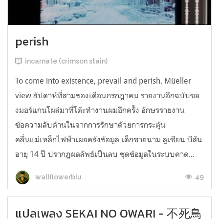
perish
incarnate (crimson stain)
To come into existence, prevail and perish. Müeller
view สัปดาห์ที่สามของเดือนกรกฎาคม รายงานอีกฉบับขอ
งมอร์แกนโผล่มาที่โต๊ะทำงานผมอีกครั้ง อักษรรายงาน
ข้อความลับด้านในจากการรักษาด้วยการกระตุ้น
คลื่นแม่เหล็กไฟฟ้าเผยคลังข้อมูล เด็กชายนาม ลูเซียน บีสัน
อายุ 14 ปี ปรากฏผลลัพธ์เป็นลบ ชุดข้อมูลในระบบคาด...
49
wallflowerblu
แปลเพลง SEKAI NO OWARI - 不死鳥