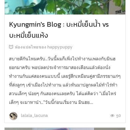
Kyungmin's Blog : บะหมี่เย็นน้ำ vs
บะหมี่เย็นแห้ง
ห้องแปลไทยของ happypuppy
สบายดีกันไหมครับ..วันนี้ผมก็เพิ่งไปทำงานเพลงกับมินฮ
ยอกมาครับ พอปลดประจำการมาสองเดือนแล้วต้องนั่ง
ทำงานกันแค่สองคนแบบนี้ เลยรู้สึกเหมือนคู่สามีภรรยาแก่ๆ
ที่ส่งลูกๆ เข้าเมืองไปทำงาน แล้วหันมาปลูกผลไม้ทำไร่ทำ
สวนเล็กๆ น้อยๆ กันสองคนเลยครับ ได้แต่คิดว่า "เมื่อไหร่
เด็กๆ จะมาหาน้า.."วันนี้ก่อนเริ่มงาน มินฮย...
50
lalala_lacuna