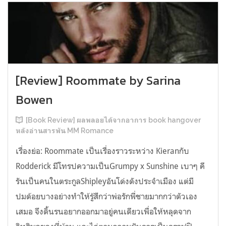
[Review] Roommate by Sarina
Bowen
[Book Review] ผลพลอยได้จากอาการ book hangover
หลังอ่านสารพัน MM Romance
เรื่องย่อ: Roommate เป็นเรื่องราวระหว่าง Kieranกับ
Rodderick มีโทรปความเป็นGrumpy x Sunshine เบาๆ คี
รันเป็นคนในตระกูลShipleyอันโด่งดังประจำเมือง แต่มี
ปมด้อยบางอย่างทำให้รู้สึกว่าพ่อรักพี่ชายมากกว่าตัวเอง
เสมอ จึงดิ้นรนอยากออกมาอยู่คนเดียวเพื่อให้หลุดจาก