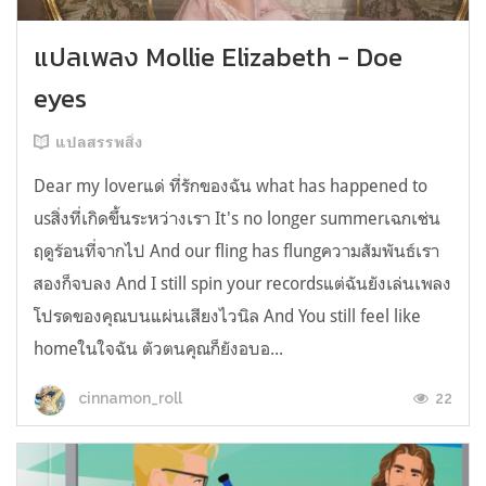
แปลเพลง Mollie Elizabeth - Doe
eyes
แปลสรรพสิ่ง
Dear my loverแด่ ที่รักของฉัน what has happened to
usสิ่งที่เกิดขึ้นระหว่างเรา It's no longer summerเฉกเช่น
ฤดูร้อนที่จากไป And our fling has flungความสัมพันธ์เรา
สองก็จบลง And I still spin your recordsแต่ฉันยังเล่นเพลง
โปรดของคุณบนแผ่นเสียงไวนิล And You still feel like
homeในใจฉัน ตัวตนคุณก็ยังอบอ...
22
cinnamon_roll