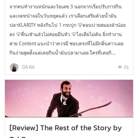
จากคนทำงานหนักและวัยเลข 3 นอกจากเริ่มปรับการกิน
และงดหน้าจอในวันหยุดแล้ว เราเลือกเสริมด้วยน้ำมัน
ปลาKLARITY หลังกินไป 1 กระปุก 💡ตอนบ่ายสมองล้าน้อย
ลง 💡ตื่นเช้าแล้วไม่ค่อยมึนหัว 💡ไอเดียไม่ตัน ยิ่งทำงาน
สาย Content แนะนำว่าควรมี ชอบตรงที่ไม่มีกลิ่นคาวเลย
กินง่ายสุดตั้งแต่เคยกินน้ำมันปลามาเลย ใครที่เคยกิ...
23
DA RA
[Review] The Rest of the Story by