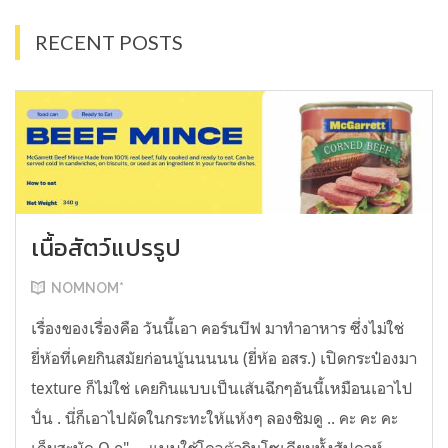
RECENT POSTS
เนื้อสัตว์แปรรูป
NOMNOM*
เรื่องของเรื่องคือ วันนี้เอา คอร์นบีฟ มาทำอาหาร ซึ่งไม่ใช่
ยี่ห้อที่เคยกินสมัยก่อนนู้นนนนน (ยี่ห้อ อสร.) เปิดกระป๋องมา
texture ก็ไม่ใช่ เคยกินแบบเป็นเส้นฉีกๆอันนี้เหมือนเอาไป
ปั่น . นี่ก็เอาไปผัดในกระทะให้แห้งๆ ลองชิมดู .. คะ คะ คะ
เค็มสะบัด O o" ... แบบใช้โควต้ากินโซเดียมทั้งสัปดาห์