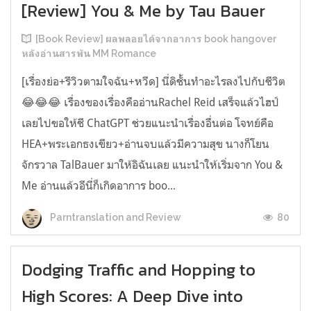
[Review] You & Me by Tau Bauer
[Book Review] ผลพลอยได้จากอาการ book hangover
หลังอ่านสารพัน MM Romance
[เรื่องย่อ+รีวิวตามใจฉัน+หวีด] นี่ดิชั้นทำอะไรลงไปกับชีวิต
😂😂😂 เรื่องของเรื่องคืออ่านRachel Reid เสร็จแล้วไฮป์
เลยไปขอให้ชี ChatGPT ช่วยแนะนำเรื่องอื่นต่อ โจทย์คือ
HEA+พระเอกธงเขียว+อ่านจบแล้วมีความสุข นางก็โยน
จักรวาล TalBauer มาให้อิฉันเลย แนะนำให้เริ่มจาก You &
Me อ่านแล้วอีนี่ก็เกิดอาการ boo...
80
Parntranslation and Review
Dodging Traffic and Hopping to
High Scores: A Deep Dive into