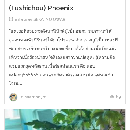
(Fushichou) Phoenix
แปลเพลง SEKAI NO OWARI
"แด่เธอที่สวยงามดั่งนกฟินิกส์ผู้เป็นอมตะ ผมภาวนาให้
จุดจบของชั่วนิรันดร์ได้มาโปรดเธอด้วยเทอญ"เป็นเพลงที่
ชอบจังหวะกับดนตรีมาตลอด พึ่งมาตั้งใจอ่านเนื้อร้องแล้ว
เห็นว่าเนื้อร้องน่าสนใจดีเลยอยากมาแปลดูค่ะ ((ความคิด
แวบแรกสุดหลังอ่านเนื้อร้องท่อนแรก คือ แอบ
แปลกๆ555555 ตอนแรกคิดว่าตัวเองอ่านผิด แต่พอเข้า
ใจเน...
69
cinnamon_roll