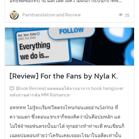
อิทธิพลของที่บ้าน และไล่ตามความฝันการเป็นกราฟฟิ...
35
Parntranslation and Review
[Review] For the Fans by Nyla K.
[Book Review] ผลพลอยได้จากอาการ book hangover
หลังอ่านสารพัน MM Romance
อหหหห ไม่รู้จะเริ่มหวีดตรงไหนก่อนเลยอ่านSarina ที่
ความแตก ซึ่งตอนแรกเราก็หลงคิดว่านั่นคือปมหลัก แต่
ไม่ใช่จ้าพอพ้นตรงนั้นมาได้ ทุกอย่างทำท่าจะดี คนเขียนก็
เฉลยปมตอนท้ายว่าไครันเคยเจออะไรมาในอดีตเท่านั้น