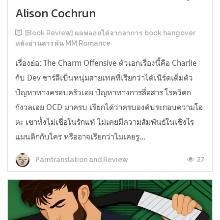
Alison Cochrun
[Book Review] ผลพลอยได้จากอาการ book hangover
หลังอ่านสารพัน MM Romance
เรื่องย่อ: The Charm Offensive ตัวเอกเรื่องนี้คือ Charlie
กับ Dev ชาร์ลีเป็นหนุ่มสายเทคที่เรียกว่าได้เนิร์ดเต็มตัว
ปัญหาทางครอบครัวเอย ปัญหาทางการสื่อสาร โรควิตก
กังวลเอย OCD มาครบ เรียกได้ว่าครบองค์ประกอบความโอ
ตะ เขาทั้งไม่เชื่อในรักแท้ ไม่เคยมีความสัมพันธ์ในเชิงโร
แมนติกกับใคร หรืออาจเรียกว่าไม่เคยรู...
27
Parntranslation and Review