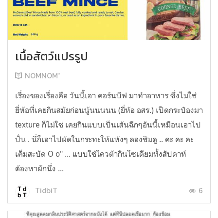
เนื้อสัตว์แปรรูป
NOMNOM*
เรื่องของเรื่องคือ วันนี้เอา คอร์นบีฟ มาทำอาหาร ซึ่งไม่ใช่
ยี่ห้อที่เคยกินสมัยก่อนนู้นนนนน (ยี่ห้อ อสร.) เปิดกระป๋องมา
texture ก็ไม่ใช่ เคยกินแบบเป็นเส้นฉีกๆอันนี้เหมือนเอาไป
ปั่น . นี่ก็เอาไปผัดในกระทะให้แห้งๆ ลองชิมดู .. คะ คะ คะ
เค็มสะบัด O o" ... แบบใช้โควต้ากินโซเดียมทั้งสัปดาห์
ต้องหาผักนึ่ง ...
6
TidbiT