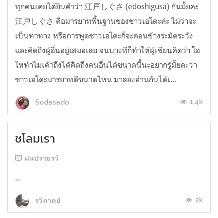
ทุกคนเคยได้ยินคำว่า 江戸しぐさ (edoshigusa) กันมั้ยคะ
江戸しぐさ คือมารยาทพื้นฐานของชาวเอโดะค่ะ ไม่ว่าจะ
เป็นท่าทาง หรือการพูดชาวเอโดะก็จะค่อนข้างระมัดระวัง
และคิดถึงผู้อื่นอยู่เสมอเลย จนบางทีก็ทำให้ผู้เขียนคิดว่า โอ
โหทำไมเค้าถึงได้คิดถึงคนอื่นได้ขนาดนี้นะอยากรู้มั้ยคะว่า
ชาวเอโดะมารยาทดีขนาดไหน มาลองอ่านกันได้เ...
1.4k
Sodasado
ชโลมเรา
ฝนปรายรวี
...
2k
รวีภาคย์