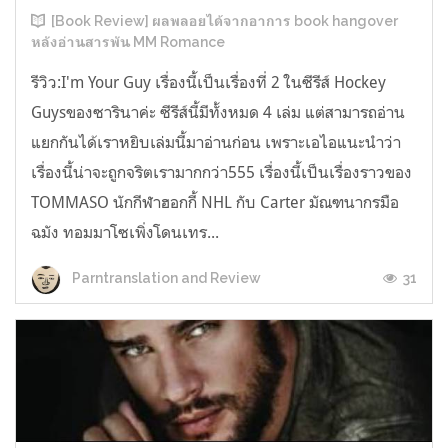
[Book Review] ผลพลอยได้จากอาการ book hangover
หลังอ่านสารพัน MM Romance
รีวิว:I'm Your Guy เรื่องนี้เป็นเรื่องที่ 2 ในซีรีส์ Hockey
Guysของซารินาค่ะ ซีรีส์นี้มีทั้งหมด 4 เล่ม แต่สามารถอ่าน
แยกกันได้เราหยิบเล่มนี้มาอ่านก่อน เพราะเอไอแนะนำว่า
เรื่องนี้น่าจะถูกจริตเรามากกว่า555 เรื่องนี้เป็นเรื่องราวของ
TOMMASO นักกีฬาฮอกกี้ NHL กับ Carter มัณฑนากรมือ
ฉมัง ทอมมาโซเพิ่งโดนเทร...
31
Parntranslation and Review