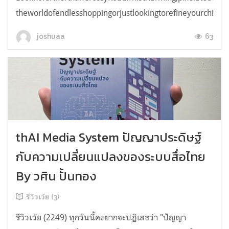
theworldofendlesshoppingorjustlookingtorefineyourchicken
63
joshuaa
thAI Media System ปัญญาประดิษฐ์
กับความเปลี่ยนแปลงของระบบสื่อไทย
By วศิน ปั้นทอง
รีวิวเว้ย (3)
รีวิวเว้ย (2249) ทุกวันนี้คงยากจะปฏิเสธว่า "ปัญญา