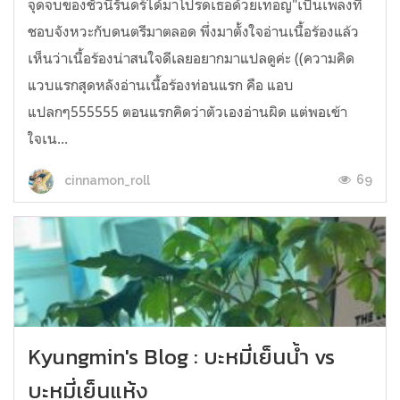
จุดจบของชั่วนิรันดร์ได้มาโปรดเธอด้วยเทอญ"เป็นเพลงที่
ชอบจังหวะกับดนตรีมาตลอด พึ่งมาตั้งใจอ่านเนื้อร้องแล้ว
เห็นว่าเนื้อร้องน่าสนใจดีเลยอยากมาแปลดูค่ะ ((ความคิด
แวบแรกสุดหลังอ่านเนื้อร้องท่อนแรก คือ แอบ
แปลกๆ555555 ตอนแรกคิดว่าตัวเองอ่านผิด แต่พอเข้า
ใจเน...
69
cinnamon_roll
Kyungmin's Blog : บะหมี่เย็นน้ำ vs
บะหมี่เย็นแห้ง