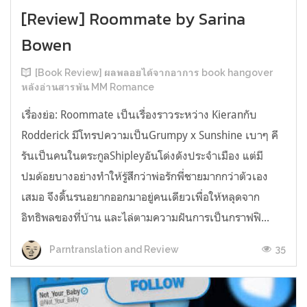
[Review] Roommate by Sarina
Bowen
[Book Review] ผลพลอยได้จากอาการ book hangover
หลังอ่านสารพัน MM Romance
เรื่องย่อ: Roommate เป็นเรื่องราวระหว่าง Kieranกับ
Rodderick มีโทรปความเป็นGrumpy x Sunshine เบาๆ คี
รันเป็นคนในตระกูลShipleyอันโด่งดังประจำเมือง แต่มี
ปมด้อยบางอย่างทำให้รู้สึกว่าพ่อรักพี่ชายมากกว่าตัวเอง
เสมอ จึงดิ้นรนอยากออกมาอยู่คนเดียวเพื่อให้หลุดจาก
อิทธิพลของที่บ้าน และไล่ตามความฝันการเป็นกราฟฟิ...
35
Parntranslation and Review