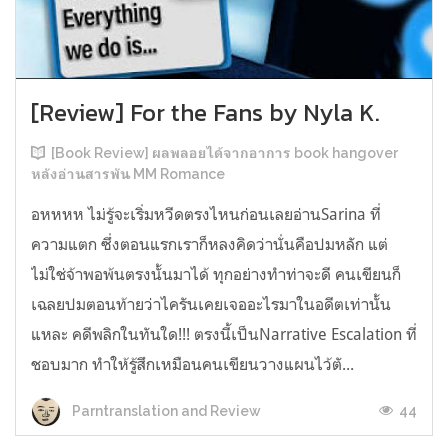
[Review] For the Fans by Nyla K.
[Book Review] ผลพลอยได้จากอาการ book hangover
หลังอ่านสารพัน MM Romance
อหหหห ไม่รู้จะเริ่มหวีดตรงไหนก่อนเลยอ่านSarina ที่
ความแตก ซึ่งตอนแรกเราก็หลงคิดว่านั่นคือปมหลัก แต่
ไม่ใช่จ้าพอพ้นตรงนั้นมาได้ ทุกอย่างทำท่าจะดี คนเขียนก็
เฉลยปมตอนท้ายว่าไครันเคยเจออะไรมาในอดีตเท่านั้น
แหละ คดีพลิกในทันใด!!! ตรงนี้เป็นNarrative Escalation ที่
ชอบมาก ทำให้รู้สึกเหมือนคนเขียนวางแผนไว้ตั...
44
Parntranslation and Review