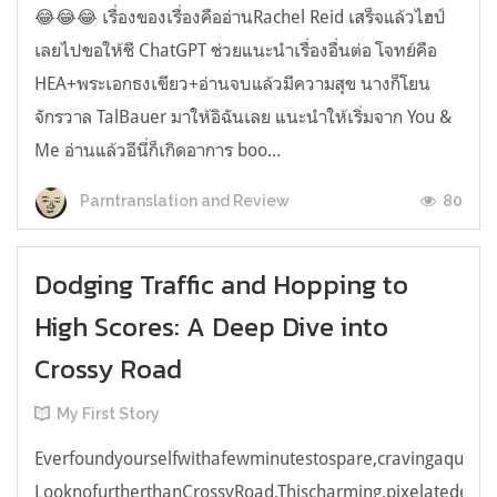
😂😂😂 เรื่องของเรื่องคืออ่านRachel Reid เสร็จแล้วไฮป์
เลยไปขอให้ชี ChatGPT ช่วยแนะนำเรื่องอื่นต่อ โจทย์คือ
HEA+พระเอกธงเขียว+อ่านจบแล้วมีความสุข นางก็โยน
จักรวาล TalBauer มาให้อิฉันเลย แนะนำให้เริ่มจาก You &
Me อ่านแล้วอีนี่ก็เกิดอาการ boo...
80
Parntranslation and Review
Dodging Traffic and Hopping to
High Scores: A Deep Dive into
Crossy Road
My First Story
Everfoundyourselfwithafewminutestospare,cravingaquick,e
LooknofurtherthanCrossyRoad.Thischarming,pixelatedendl