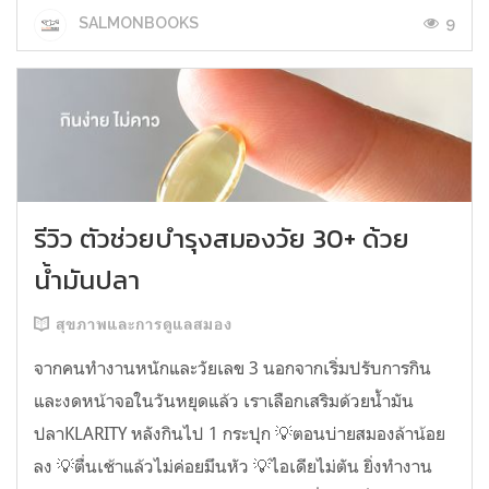
9
SALMONBOOKS
รีวิว ตัวช่วยบำรุงสมองวัย 30+ ด้วย
น้ำมันปลา
สุขภาพและการดูแลสมอง
จากคนทำงานหนักและวัยเลข 3 นอกจากเริ่มปรับการกิน
และงดหน้าจอในวันหยุดแล้ว เราเลือกเสริมด้วยน้ำมัน
ปลาKLARITY หลังกินไป 1 กระปุก 💡ตอนบ่ายสมองล้าน้อย
ลง 💡ตื่นเช้าแล้วไม่ค่อยมึนหัว 💡ไอเดียไม่ตัน ยิ่งทำงาน