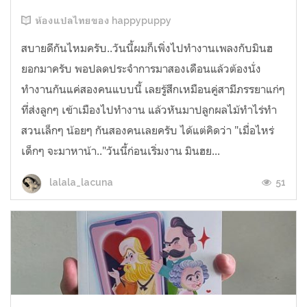
ห้องแปลไทยของ happypuppy
สบายดีกันไหมครับ..วันนี้ผมก็เพิ่งไปทำงานเพลงกับมินฮ
ยอกมาครับ พอปลดประจำการมาสองเดือนแล้วต้องนั่ง
ทำงานกันแค่สองคนแบบนี้ เลยรู้สึกเหมือนคู่สามีภรรยาแก่ๆ
ที่ส่งลูกๆ เข้าเมืองไปทำงาน แล้วหันมาปลูกผลไม้ทำไร่ทำ
สวนเล็กๆ น้อยๆ กันสองคนเลยครับ ได้แต่คิดว่า "เมื่อไหร่
เด็กๆ จะมาหาน้า.."วันนี้ก่อนเริ่มงาน มินฮย...
51
lalala_lacuna