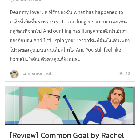
Dear my loverแด่ ที่รักของฉัน what has happened to
usสิ่งที่เกิดขึ้นระหว่างเรา It's no longer summerเฉกเช่น
ฤดูร้อนที่จากไป And our fling has flungความสัมพันธ์เรา
สองก็จบลง And I still spin your recordsแต่ฉันยังเล่นเพลง
โปรดของคุณบนแผ่นเสียงไวนิล And You still feel like
homeในใจฉัน ตัวตนคุณก็ยังอบอ...
22
cinnamon_roll
[Review] Common Goal by Rachel