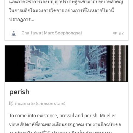
และภาควิชาการเองปัญญาประดิษฐ์ก็เข้ามามีบทบาทสำคัญ
ในการผลิกโฉมวงการวิชการ อย่างการที่ในหลายปีมานี้
ปรากฏการ...
52
Chaitawat Marc Seephongsai
perish
incarnate (crimson stain)
To come into existence, prevail and perish. Müeller
view สัปดาห์ที่สามของเดือนกรกฎาคม รายงานอีกฉบับขอ