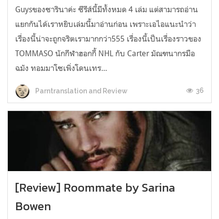
Guysของซารินาค่ะ ซีรีส์นี้มีทั้งหมด 4 เล่ม แต่สามารถอ่าน
แยกกันได้เราหยิบเล่มนี้มาอ่านก่อน เพราะเอไอแนะนำว่า
เรื่องนี้น่าจะถูกจริตเรามากกว่า555 เรื่องนี้เป็นเรื่องราวของ
TOMMASO นักกีฬาฮอกกี้ NHL กับ Carter มัณฑนากรมือ
ฉมัง ทอมมาโซเพิ่งโดนเทร...
36
Parntranslation and Review
[Review] Roommate by Sarina
Bowen