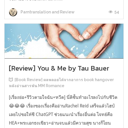
54
Parntranslation and Review
[Review] You & Me by Tau Bauer
[Book Review] ผลพลอยได้จากอาการ book hangover
หลังอ่านสารพัน MM Romance
[เรื่องย่อ+รีวิวตามใจฉัน+หวีด] นี่ดิชั้นทำอะไรลงไปกับชีวิต
😂😂😂 เรื่องของเรื่องคืออ่านRachel Reid เสร็จแล้วไฮป์
เลยไปขอให้ชี ChatGPT ช่วยแนะนำเรื่องอื่นต่อ โจทย์คือ
HEA+พระเอกธงเขียว+อ่านจบแล้วมีความสุข นางก็โยน