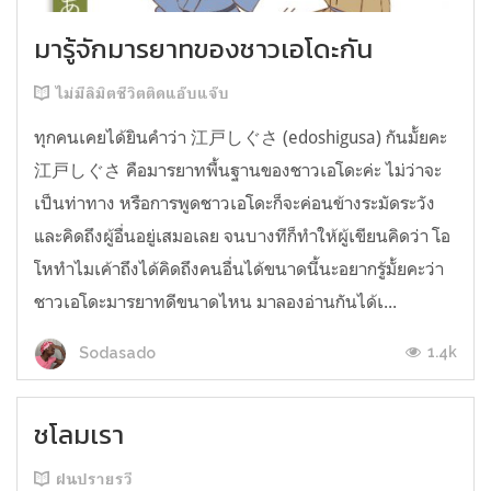
มารู้จักมารยาทของชาวเอโดะกัน
ไม่มีลิมิตชีวิตติดแอ๊บแจ๊บ
ทุกคนเคยได้ยินคำว่า 江戸しぐさ (edoshigusa) กันมั้ยคะ
江戸しぐさ คือมารยาทพื้นฐานของชาวเอโดะค่ะ ไม่ว่าจะ
เป็นท่าทาง หรือการพูดชาวเอโดะก็จะค่อนข้างระมัดระวัง
และคิดถึงผู้อื่นอยู่เสมอเลย จนบางทีก็ทำให้ผู้เขียนคิดว่า โอ
โหทำไมเค้าถึงได้คิดถึงคนอื่นได้ขนาดนี้นะอยากรู้มั้ยคะว่า
ชาวเอโดะมารยาทดีขนาดไหน มาลองอ่านกันได้เ...
1.4k
Sodasado
ชโลมเรา
ฝนปรายรวี