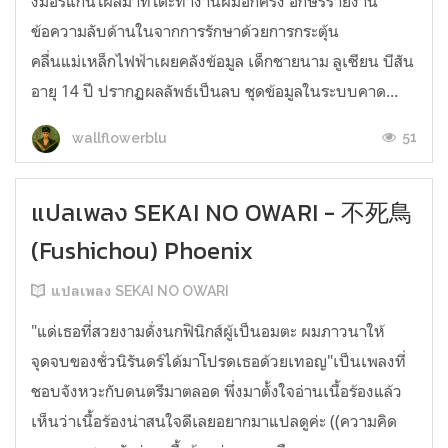
งมอร์แกนโผล่มาที่โต๊ะทำงานผมอีกครั้ง อักษรรายงาน
ข้อความลับด้านในจากการรักษาด้วยการกระตุ้น
คลื่นแม่เหล็กไฟฟ้าเผยคลังข้อมูล เด็กชายนาม ลูเซียน บีสัน
อายุ 14 ปี ปรากฏผลลัพธ์เป็นลบ ชุดข้อมูลในระบบคาด...
51
wallflowerblu
แปลเพลง SEKAI NO OWARI - 不死鳥
(Fushichou) Phoenix
แปลเพลง SEKAI NO OWARI
"แด่เธอที่สวยงามดั่งนกฟินิกส์ผู้เป็นอมตะ ผมภาวนาให้
จุดจบของชั่วนิรันดร์ได้มาโปรดเธอด้วยเทอญ"เป็นเพลงที่
ชอบจังหวะกับดนตรีมาตลอด พึ่งมาตั้งใจอ่านเนื้อร้องแล้ว
เห็นว่าเนื้อร้องน่าสนใจดีเลยอยากมาแปลดูค่ะ ((ความคิด