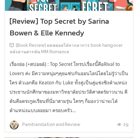
[Review] Top Secret by Sarina
Bowen & Elle Kennedy
[Book Review] ผลพลอยได้จากอาการ book hangover
หลังอ่านสารพัน MM Romance
เรื่องย่อ (+สปอยล์) : Top Secret โทรปเรื่องนี้คือRival to
Lovers ค่ะ มีความหนุ่มๆคุยแซ่บกันออนไลน์โดยไม่รู้ว่าเป็น
ใคร ตัวเอกคือ Keaton กับ Luke ทั้งคู่เป็นคู่แข่งชิงตำแหน่ง
ประธานนักศึกษาของมหาวิทยาลัยประวัติศาสตร์ยาวนาน คี
ตันคือตระกูลเรียนที่นี่มาสามรุ่น ใครๆ ก็มองว่าน่าจะได้
ตำแหน่งแบบลอยมา ครอบครัว...
29
Parntranslation and Review