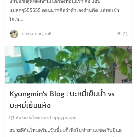
แวบแรกสุดหลังอ่านเนื้อร้องท่อนแรก คือ แอบ
แปลกๆ555555 ตอนแรกคิดว่าตัวเองอ่านผิด แต่พอเข้า
ใจเน...
73
cinnamon_roll
Kyungmin's Blog : บะหมี่เย็นน้ำ vs
บะหมี่เย็นแห้ง
ห้องแปลไทยของ happypuppy
สบายดีกันไหมครับ..วันนี้ผมก็เพิ่งไปทำงานเพลงกับมินฮ