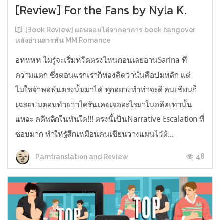
[Review] For the Fans by Nyla K.
[Book Review] ผลพลอยได้จากอาการ book hangover
หลังอ่านสารพัน MM Romance
อหหหห ไม่รู้จะเริ่มหวีดตรงไหนก่อนเลยอ่านSarina ที่
ความแตก ซึ่งตอนแรกเราก็หลงคิดว่านั่นคือปมหลัก แต่
ไม่ใช่จ้าพอพ้นตรงนั้นมาได้ ทุกอย่างทำท่าจะดี คนเขียนก็
เฉลยปมตอนท้ายว่าไครันเคยเจออะไรมาในอดีตเท่านั้น
แหละ คดีพลิกในทันใด!!! ตรงนี้เป็นNarrative Escalation ที่
ชอบมาก ทำให้รู้สึกเหมือนคนเขียนวางแผนไว้ตั...
48
Parntranslation and Review