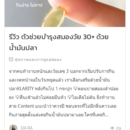
รีวิว ตัวช่วยบำรุงสมองวัย 30+ ด้วย
น้ำมันปลา
สุขภาพและการดูแลสมอง
จากคนทำงานหนักและวัยเลข 3 นอกจากเริ่มปรับการกิน
และงดหน้าจอในวันหยุดแล้ว เราเลือกเสริมด้วยน้ำมัน
ปลาKLARITY หลังกินไป 1 กระปุก 💡ตอนบ่ายสมองล้าน้อย
ลง 💡ตื่นเช้าแล้วไม่ค่อยมึนหัว 💡ไอเดียไม่ตัน ยิ่งทำงาน
สาย Content แนะนำว่าควรมี ชอบตรงที่ไม่มีกลิ่นคาวเลย
กินง่ายสุดตั้งแต่เคยกินน้ำมันปลามาเลย ใครที่เคยกิ...
29
DA RA