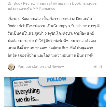
[Book Review] ผลพลอยได้จากอาการ book hangover
หลังอ่านสารพัน MM Romance
เรื่องย่อ: Roommate เป็นเรื่องราวระหว่าง Kieranกับ
Rodderick มีโทรปความเป็นGrumpy x Sunshine เบาๆ คี
รันเป็นคนในตระกูลShipleyอันโด่งดังประจำเมือง แต่มี
ปมด้อยบางอย่างทำให้รู้สึกว่าพ่อรักพี่ชายมากกว่าตัวเอง
เสมอ จึงดิ้นรนอยากออกมาอยู่คนเดียวเพื่อให้หลุดจาก
อิทธิพลของที่บ้าน และไล่ตามความฝันการเป็นกราฟฟิ...
38
Parntranslation and Review