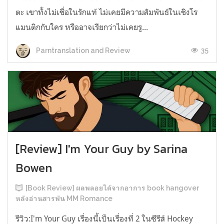
ตะ เขาทั้งไม่เชื่อในรักแท้ ไม่เคยมีความสัมพันธ์ในเชิงโร
แมนติกกับใคร หรืออาจเรียกว่าไม่เคยรู...
35
Parntranslation and Review
[Review] I'm Your Guy by Sarina
Bowen
[Book Review] ผลพลอยได้จากอาการ book hangover
หลังอ่านสารพัน MM Romance
รีวิว:I'm Your Guy เรื่องนี้เป็นเรื่องที่ 2 ในซีรีส์ Hockey