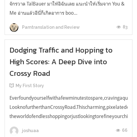
จักรวาล TalBauer มาให้อิฉันเลย แนะนำให้เริ่มจาก You &
Me อ่านแล้วอีนี่ก็เกิดอาการ boo...
83
Parntranslation and Review
Dodging Traffic and Hopping to
High Scores: A Deep Dive into
Crossy Road
My First Story
Everfoundyourselfwithafewminutestospare,cravingaquick,e
LooknofurtherthanCrossyRoad.Thischarming,pixelatedendl
theworldofendlesshoppingorjustlookingtorefineyourchicken
66
joshuaa