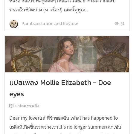
หลังอ่านแบบฟีลกู้ดติดๆ กันแล้ว เลยอยากได้ความแสบ
ทรวงในชีวิตบ้าง (หาเรื่อง!) เล่มนี้คู่หูเอ...
31
Parntranslation and Review
แปลเพลง Mollie Elizabeth - Doe
eyes
แปลสรรพสิ่ง
Dear my loverแด่ ที่รักของฉัน what has happened to
usสิ่งที่เกิดขึ้นระหว่างเรา It's no longer summerเฉกเช่น