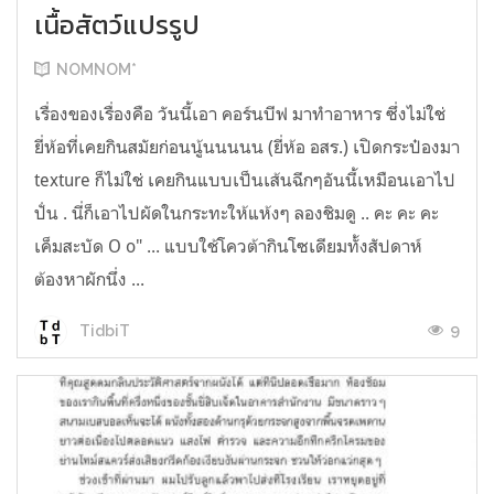
เนื้อสัตว์แปรรูป
NOMNOM*
เรื่องของเรื่องคือ วันนี้เอา คอร์นบีฟ มาทำอาหาร ซึ่งไม่ใช่
ยี่ห้อที่เคยกินสมัยก่อนนู้นนนนน (ยี่ห้อ อสร.) เปิดกระป๋องมา
texture ก็ไม่ใช่ เคยกินแบบเป็นเส้นฉีกๆอันนี้เหมือนเอาไป
ปั่น . นี่ก็เอาไปผัดในกระทะให้แห้งๆ ลองชิมดู .. คะ คะ คะ
เค็มสะบัด O o" ... แบบใช้โควต้ากินโซเดียมทั้งสัปดาห์
ต้องหาผักนึ่ง ...
9
TidbiT