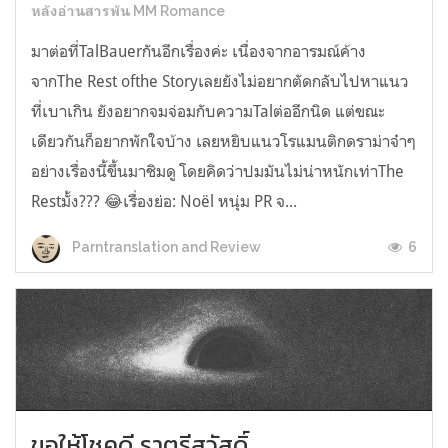
หลังอ่านสารพัน MM Romance
มาต่อที่TalBauerกันอีกเรื่องค่ะ เนื่องจากอารมณ์ค้าง
จากThe Rest ofthe Storyเลยยังไม่อยากตัดกลับไปหาแนว
ที่เบาเกิน ยังอยากจมจ่อมกับความTalต่ออีกนิด แต่ขณะ
เดียวกันก็อยากพักใจบ้าง เลยหยิบแนวโรแมนติกดราม่าจ๋าๆ
อย่างเรื่องนี้ขึ้นมาชิมดู โดยคิดว่าปมมันไม่น่าหนักเท่าThe
Restมั้ง??? 😂เรื่องย่อ: Noël หนุ่ม PR จ...
6
Parntranslation and Review
ขอให้โชคดี ราตรีสวัสดิ์