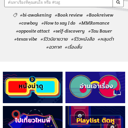
#bi-awakening
#Book review
#Bookreivew
#cowboy
#How to say I do
#MMRomance
#opposite attact
#self-discovery
#Tau Bauer
#texas vibe
#รีวิวนิยายวาย
#รีวิวหนังสือ
#หลุมดำ
#อวกาศ
#เรื่องสั้น