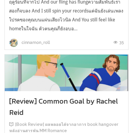
ฤดูร้อนที่จากไป And our fling has flungความสัมพันธ์เรา
สองก็จบลง And I still spin your recordsแต่ฉันยังเล่นเพลง
โปรดของคุณบนแผ่นเสียงไวนิล And You still feel like
homeในใจฉัน ตัวตนคุณก็ยังอบอ...
35
cinnamon_roll
[Review] Common Goal by Rachel
Reid
[Book Review] ผลพลอยได้จากอาการ book hangover
หลังอ่านสารพัน MM Romance