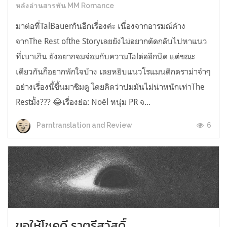
หลังอ่านสารพัน MM Romance
มาต่อที่TalBauerกันอีกเรื่องค่ะ เนื่องจากอารมณ์ค้าง
จากThe Rest ofthe Storyเลยยังไม่อยากตัดกลับไปหาแนว
ที่เบาเกิน ยังอยากจมจ่อมกับความTalต่ออีกนิด แต่ขณะ
เดียวกันก็อยากพักใจบ้าง เลยหยิบแนวโรแมนติกดราม่าจ๋าๆ
อย่างเรื่องนี้ขึ้นมาชิมดู โดยคิดว่าปมมันไม่น่าหนักเท่าThe
Restมั้ง??? 😂เรื่องย่อ: Noël หนุ่ม PR จ...
6
Parntranslation and Review
ขอให้โชคดี ราตรีสวัสดิ์