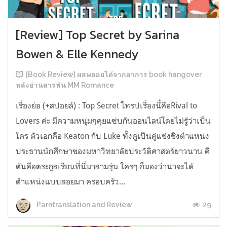
[Review] Top Secret by Sarina
Bowen & Elle Kennedy
[Book Review] ผลพลอยได้จากอาการ book hangover
หลังอ่านสารพัน MM Romance
เรื่องย่อ (+สปอยล์) : Top Secret โทรปเรื่องนี้คือRival to
Lovers ค่ะ มีความหนุ่มๆคุยแซ่บกันออนไลน์โดยไม่รู้ว่าเป็น
ใคร ตัวเอกคือ Keaton กับ Luke ทั้งคู่เป็นคู่แข่งชิงตำแหน่ง
ประธานนักศึกษาของมหาวิทยาลัยประวัติศาสตร์ยาวนาน คี
ตันคือตระกูลเรียนที่นี่มาสามรุ่น ใครๆ ก็มองว่าน่าจะได้
ตำแหน่งแบบลอยมา ครอบครัว...
29
Parntranslation and Review