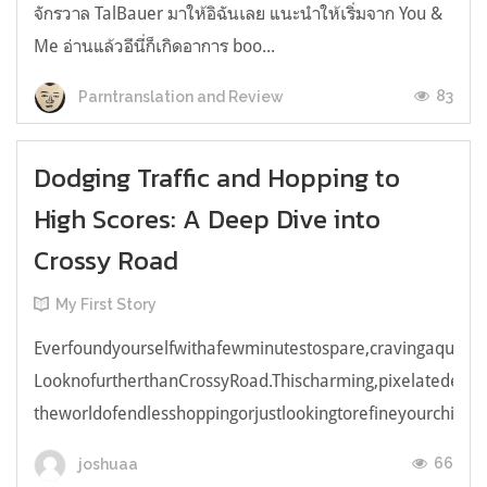
จักรวาล TalBauer มาให้อิฉันเลย แนะนำให้เริ่มจาก You &
Me อ่านแล้วอีนี่ก็เกิดอาการ boo...
83
Parntranslation and Review
Dodging Traffic and Hopping to
High Scores: A Deep Dive into
Crossy Road
My First Story
Everfoundyourselfwithafewminutestospare,cravingaquick,e
LooknofurtherthanCrossyRoad.Thischarming,pixelatedendl
theworldofendlesshoppingorjustlookingtorefineyourchicken
66
joshuaa