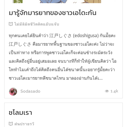
มารู้จักมารยาทของชาวเอโดะกัน
ไม่มีลิมิตชีวิตติดแอ๊บแจ๊บ
ทุกคนเคยได้ยินคำว่า 江戸しぐさ (edoshigusa) กันมั้ยคะ
江戸しぐさ คือมารยาทพื้นฐานของชาวเอโดะค่ะ ไม่ว่าจะ
เป็นท่าทาง หรือการพูดชาวเอโดะก็จะค่อนข้างระมัดระวัง
และคิดถึงผู้อื่นอยู่เสมอเลย จนบางทีก็ทำให้ผู้เขียนคิดว่า โอ
โหทำไมเค้าถึงได้คิดถึงคนอื่นได้ขนาดนี้นะอยากรู้มั้ยคะว่า
ชาวเอโดะมารยาทดีขนาดไหน มาลองอ่านกันได้เ...
1.4k
Sodasado
ชโลมเรา
ฝนปรายรวี