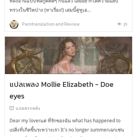
หลังอ่านแบบฟีลกู้ดติดๆ กันแล้ว เลยอยากได้ความแสบ
ทรวงในชีวิตบ้าง (หาเรื่อง!) เล่มนี้คู่หูเอ...
31
Parntranslation and Review
แปลเพลง Mollie Elizabeth - Doe
eyes
แปลสรรพสิ่ง
Dear my loverแด่ ที่รักของฉัน what has happened to
usสิ่งที่เกิดขึ้นระหว่างเรา It's no longer summerเฉกเช่น