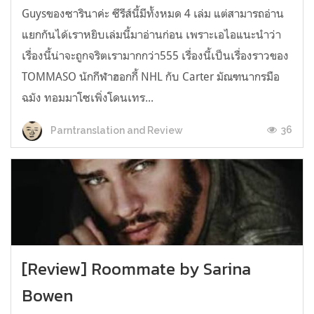
Guysของซารินาค่ะ ซีรีส์นี้มีทั้งหมด 4 เล่ม แต่สามารถอ่าน
แยกกันได้เราหยิบเล่มนี้มาอ่านก่อน เพราะเอไอแนะนำว่า
เรื่องนี้น่าจะถูกจริตเรามากกว่า555 เรื่องนี้เป็นเรื่องราวของ
TOMMASO นักกีฬาฮอกกี้ NHL กับ Carter มัณฑนากรมือ
ฉมัง ทอมมาโซเพิ่งโดนเทร...
36
Parntranslation and Review
[Review] Roommate by Sarina
Bowen