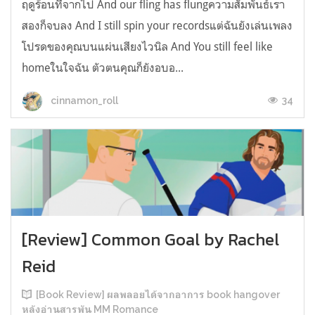
ฤดูร้อนที่จากไป And our fling has flungความสัมพันธ์เรา
สองก็จบลง And I still spin your recordsแต่ฉันยังเล่นเพลง
โปรดของคุณบนแผ่นเสียงไวนิล And You still feel like
homeในใจฉัน ตัวตนคุณก็ยังอบอ...
34
cinnamon_roll
[Review] Common Goal by Rachel
Reid
[Book Review] ผลพลอยได้จากอาการ book hangover
หลังอ่านสารพัน MM Romance