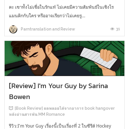
ตะ เขาทั้งไม่เชื่อในรักแท้ ไม่เคยมีความสัมพันธ์ในเชิงโร
แมนติกกับใคร หรืออาจเรียกว่าไม่เคยรู...
31
Parntranslation and Review
[Review] I'm Your Guy by Sarina
Bowen
[Book Review] ผลพลอยได้จากอาการ book hangover
หลังอ่านสารพัน MM Romance
รีวิว:I'm Your Guy เรื่องนี้เป็นเรื่องที่ 2 ในซีรีส์ Hockey