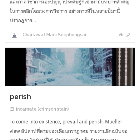
และภาควิชาการเองปัญญาประดิษฐ์ก็เข้ามามีบทบาทสำคัญ
ในการผลิกโฉมวงการวิชการ อย่างการที่ในหลายปีมานี้
ปรากฏการ...
52
Chaitawat Marc Seephongsai
perish
incarnate (crimson stain)
To come into existence, prevail and perish. Müeller
view สัปดาห์ที่สามของเดือนกรกฎาคม รายงานอีกฉบับขอ