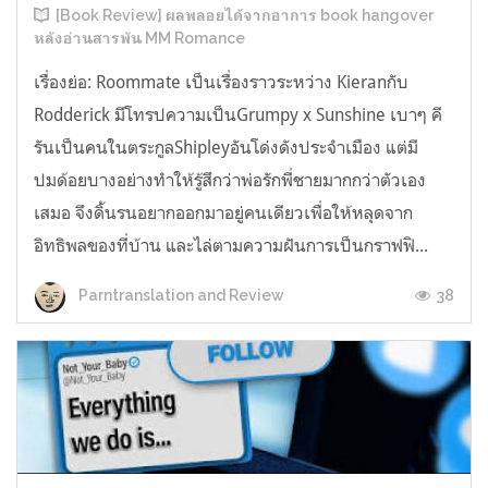
[Book Review] ผลพลอยได้จากอาการ book hangover
หลังอ่านสารพัน MM Romance
เรื่องย่อ: Roommate เป็นเรื่องราวระหว่าง Kieranกับ
Rodderick มีโทรปความเป็นGrumpy x Sunshine เบาๆ คี
รันเป็นคนในตระกูลShipleyอันโด่งดังประจำเมือง แต่มี
ปมด้อยบางอย่างทำให้รู้สึกว่าพ่อรักพี่ชายมากกว่าตัวเอง
เสมอ จึงดิ้นรนอยากออกมาอยู่คนเดียวเพื่อให้หลุดจาก
อิทธิพลของที่บ้าน และไล่ตามความฝันการเป็นกราฟฟิ...
38
Parntranslation and Review