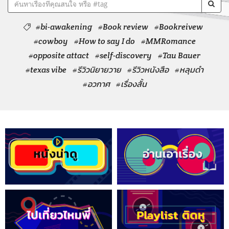
#bi-awakening
#Book review
#Bookreivew
#cowboy
#How to say I do
#MMRomance
#opposite attact
#self-discovery
#Tau Bauer
#texas vibe
#รีวิวนิยายวาย
#รีวิวหนังสือ
#หลุมดำ
#อวกาศ
#เรื่องสั้น