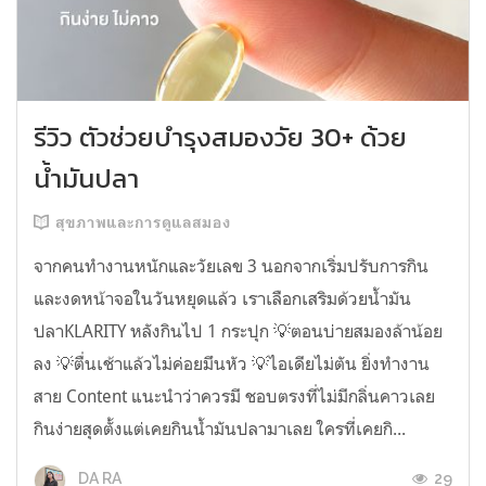
รีวิว ตัวช่วยบำรุงสมองวัย 30+ ด้วย
น้ำมันปลา
สุขภาพและการดูแลสมอง
จากคนทำงานหนักและวัยเลข 3 นอกจากเริ่มปรับการกิน
และงดหน้าจอในวันหยุดแล้ว เราเลือกเสริมด้วยน้ำมัน
ปลาKLARITY หลังกินไป 1 กระปุก 💡ตอนบ่ายสมองล้าน้อย
ลง 💡ตื่นเช้าแล้วไม่ค่อยมึนหัว 💡ไอเดียไม่ตัน ยิ่งทำงาน
สาย Content แนะนำว่าควรมี ชอบตรงที่ไม่มีกลิ่นคาวเลย
กินง่ายสุดตั้งแต่เคยกินน้ำมันปลามาเลย ใครที่เคยกิ...
29
DA RA