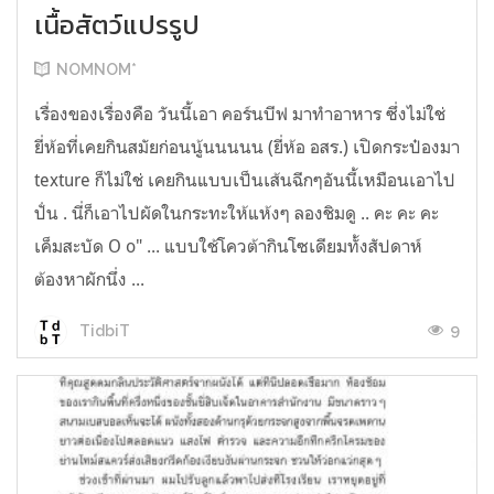
เนื้อสัตว์แปรรูป
NOMNOM*
เรื่องของเรื่องคือ วันนี้เอา คอร์นบีฟ มาทำอาหาร ซึ่งไม่ใช่
ยี่ห้อที่เคยกินสมัยก่อนนู้นนนนน (ยี่ห้อ อสร.) เปิดกระป๋องมา
texture ก็ไม่ใช่ เคยกินแบบเป็นเส้นฉีกๆอันนี้เหมือนเอาไป
ปั่น . นี่ก็เอาไปผัดในกระทะให้แห้งๆ ลองชิมดู .. คะ คะ คะ
เค็มสะบัด O o" ... แบบใช้โควต้ากินโซเดียมทั้งสัปดาห์
ต้องหาผักนึ่ง ...
9
TidbiT