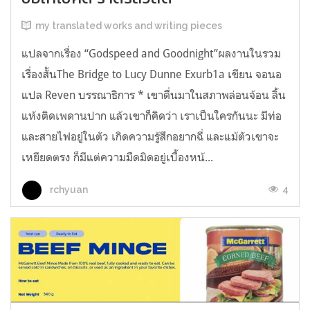
my translated works and writing pieces
แปลจากเรื่อง “Godspeed and Goodnight”ผลงานในรวม
เรื่องสั้นThe Bridge to Lucy Dunne Exurb1a เขียน จอนอ
แปล Reven บรรณาธิการ * เขาตื่นมาในสภาพล่อนจ้อน ลิ้น
แห้งติดเพดานปาก แล้วเขาก็คิดว่า เราเป็นใครกันนะ มีท่อ
และสายไฟอยู่ในตัว เกิดความรู้สึกอยากฉี่ และแม้ตัวเขาจะ
เหยียดตรง ก็มีแต่ความมืดมิดอยู่เบื้องหน้...
4
rchyuan