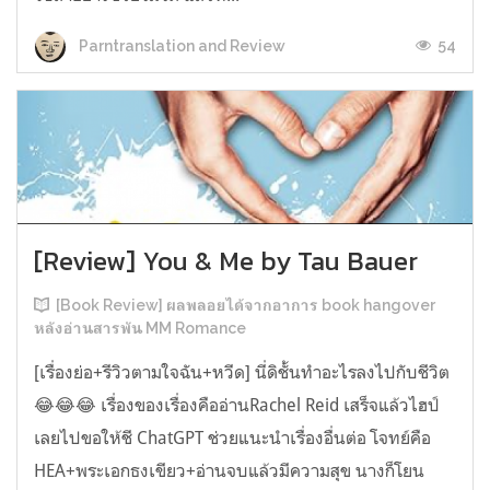
54
Parntranslation and Review
[Review] You & Me by Tau Bauer
[Book Review] ผลพลอยได้จากอาการ book hangover
หลังอ่านสารพัน MM Romance
[เรื่องย่อ+รีวิวตามใจฉัน+หวีด] นี่ดิชั้นทำอะไรลงไปกับชีวิต
😂😂😂 เรื่องของเรื่องคืออ่านRachel Reid เสร็จแล้วไฮป์
เลยไปขอให้ชี ChatGPT ช่วยแนะนำเรื่องอื่นต่อ โจทย์คือ
HEA+พระเอกธงเขียว+อ่านจบแล้วมีความสุข นางก็โยน