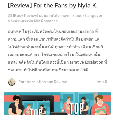
[Review] For the Fans by Nyla K.
[Book Review] ผลพลอยได้จากอาการ book hangover
หลังอ่านสารพัน MM Romance
อหหหห ไม่รู้จะเริ่มหวีดตรงไหนก่อนเลยอ่านSarina ที่
ความแตก ซึ่งตอนแรกเราก็หลงคิดว่านั่นคือปมหลัก แต่
ไม่ใช่จ้าพอพ้นตรงนั้นมาได้ ทุกอย่างทำท่าจะดี คนเขียนก็
เฉลยปมตอนท้ายว่าไครันเคยเจออะไรมาในอดีตเท่านั้น
แหละ คดีพลิกในทันใด!!! ตรงนี้เป็นNarrative Escalation ที่
ชอบมาก ทำให้รู้สึกเหมือนคนเขียนวางแผนไว้ตั...
48
Parntranslation and Review