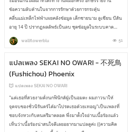
งมอร์แกนโผล่มาที่โต๊ะทำงานผมอีกครั้ง อักษรรายงาน
ข้อความลับด้านในจากการรักษาด้วยการกระตุ้น
คลื่นแม่เหล็กไฟฟ้าเผยคลังข้อมูล เด็กชายนาม ลูเซียน บีสัน
อายุ 14 ปี ปรากฏผลลัพธ์เป็นลบ ชุดข้อมูลในระบบคาด...
51
wallflowerblu
แปลเพลง SEKAI NO OWARI - 不死鳥
(Fushichou) Phoenix
แปลเพลง SEKAI NO OWARI
"แด่เธอที่สวยงามดั่งนกฟินิกส์ผู้เป็นอมตะ ผมภาวนาให้
จุดจบของชั่วนิรันดร์ได้มาโปรดเธอด้วยเทอญ"เป็นเพลงที่
ชอบจังหวะกับดนตรีมาตลอด พึ่งมาตั้งใจอ่านเนื้อร้องแล้ว
เห็นว่าเนื้อร้องน่าสนใจดีเลยอยากมาแปลดูค่ะ ((ความคิด