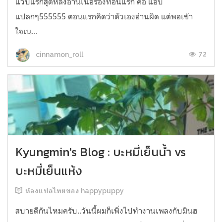
แวบแรกสุดหลังอ่านเนื้อร้องท่อนแรก คือ แอบ
แปลกๆ555555 ตอนแรกคิดว่าตัวเองอ่านผิด แต่พอเข้า
ใจเน...
72
cinnamon_roll
Kyungmin's Blog : บะหมี่เย็นน้ำ vs
บะหมี่เย็นแห้ง
ห้องแปลไทยของ happypuppy
สบายดีกันไหมครับ..วันนี้ผมก็เพิ่งไปทำงานเพลงกับมินฮ